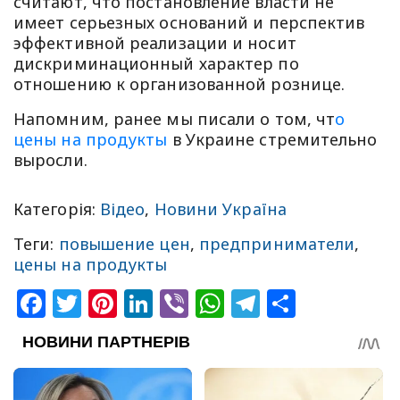
считают, что постановление власти не
имеет серьезных оснований и перспектив
эффективной реализации и носит
дискриминационный характер по
отношению к организованной рознице.
Напомним, ранее мы писали о том, чт
о
цены на продукты
в Украине стремительно
выросли.
Категорія:
Відео
,
Новини Україна
Теги:
повышение цен
,
предприниматели
,
цены на продукты
Facebook
Twitter
Pinterest
LinkedIn
Viber
WhatsApp
Telegram
Share