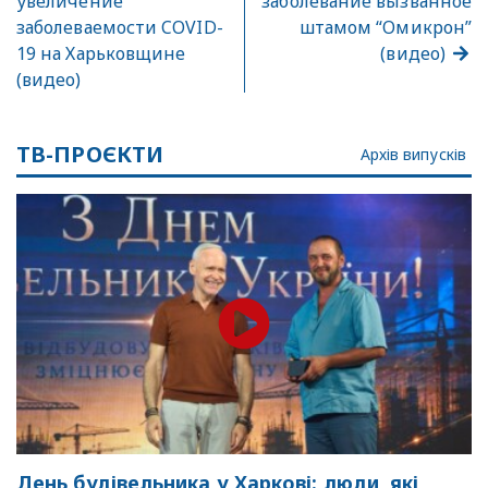
увеличение
заболевание вызванное
заболеваемости COVID-
штамом “Омикрон”
19 на Харьковщине
(видео)
(видео)
ТВ-ПРОЄКТИ
Архів випусків
День будівельника у Харкові: люди, які