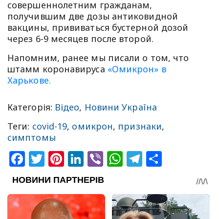
совершеннолетним гражданам,
получившим две дозы антиковидной
вакцины, прививаться бустерной дозой
через 6-9 месяцев после второй.
Напомним, ранее мы писали о том, что
штамм коронавируса
«Омикрон» в
Харькове.
Категорія:
Відео
,
Новини Україна
Теги:
covid-19
,
омикрон
,
признаки
,
симптомы
Facebook
Twitter
Pinterest
LinkedIn
Viber
WhatsApp
Telegram
Share