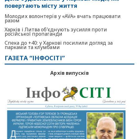
повертають місту життя
Молодих волонтерів у «AVA» вчать працювати
разом
Харків і Литва об’єднують зусилля проти
російської пропаганди
Спека до +40: у Харкові посилили догляд за
парками та клумбами
ГАЗЕТА “ІНФОСІТІ”
Архів випусків