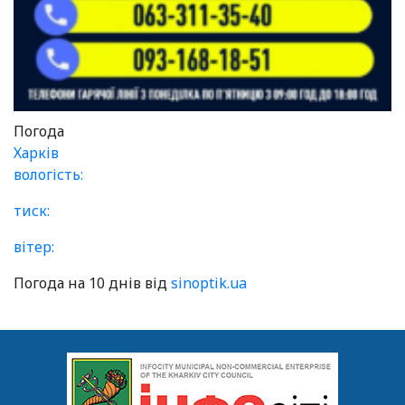
Погода
Харків
вологість:
тиск:
вітер:
Погода на 10 днів від
sinoptik.ua