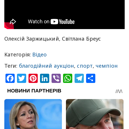
Олексій Заржицький, Світлана Бреус
Категорія:
Відео
Теги:
благодійний аукціон
,
спорт
,
чемпіон
Facebook
Twitter
Pinterest
LinkedIn
Viber
WhatsApp
Telegram
Share