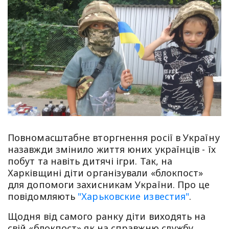
Повномасштабне вторгнення росії в Україну
назавжди змінило життя юних українців - їх
побут та навіть дитячі ігри. Так, на
Харківщині діти організували «блокпост»
для допомоги захисникам України. Про це
повідомляють
"Харьковские известия"
.
Щодня від самого ранку діти виходять на
свій «блокпост» як на справжню службу.