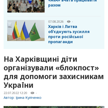
«AVA» вчать працювати
разом
07.08.2026
-
Харків і Литва
об’єднують зусилля
проти російської
пропаганди
На Харківщині діти
організували «блокпост»
для допомоги захисникам
України
22.07.2022 12:20
-
Автор:
Ірина Куліченко