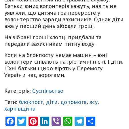
Батьки юних волонтерів кажуть, навіть не
уявляли, що дитяча гра переросте у
волонтерство заради захисників. Однак діти
вже у перший день зібрали гроші.
На зібрані гроші хлопці придбали та
передали захисникам питну воду.
Коли на блокпосту немає машин – юні
волонтери співають патріотичні пісні. І діти,
і їхні батьки щиро вірять у Перемогу
України над ворогами.
Категорія:
Суспільство
Теги:
блокпост
,
діти
,
допомога
,
зсу
,
харківщина
Facebook
Twitter
Pinterest
LinkedIn
Viber
WhatsApp
Telegram
Share