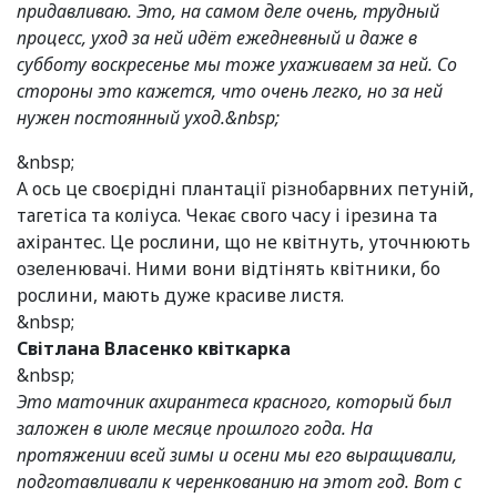
придавливаю. Это, на самом деле очень, трудный
процесс, уход за ней идёт ежедневный и даже в
субботу воскресенье мы тоже ухаживаем за ней. Со
стороны это кажется, что очень легко, но за ней
нужен постоянный уход.&nbsp;
&nbsp;
А ось це своєрідні плантації різнобарвних петуній,
тагетіса та коліуса. Чекає свого часу і ірезина та
ахірантес. Це рослини, що не квітнуть, уточнюють
озеленювачі. Ними вони відтінять квітники, бо
рослини, мають дуже красиве листя.
&nbsp;
Світлана Власенко квіткарка
&nbsp;
Это маточник ахирантеса красного, который был
заложен в июле месяце прошлого года. На
протяжении всей зимы и осени мы его выращивали,
подготавливали к черенкованию на этот год. Вот с