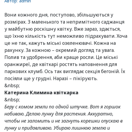
Автор:
admin
Вони кожного дня, поступово, збільшуються у
розмірах. З маленького та непримітного саджанця
у майбутню роскішну квітку. Вже зараз, здається,
що їхню кількість тут неможливо підрахувати. Хоча
це не так, кажуть міські озеленювачі. Кожна на
рахунку. За кожною – окремий догляд та увага.
Полив та удобрення, аби краще росли. Це міські
оранжиреї, де квіткарі ростять наповнення для
паркових клумб. Ось так виглядає секція бегоній. Їх
посіяли ще у грудні. Наразі – пікірують.
&nbsp;
Катерина Климина квіткарка
&nbsp;
Беру с комом земли по одной штучке. Вот я горшок
набиваю. Делаю лунку для растения. Аккуратно,
чтобы не заломить и не загнуть корешки опускаю в
лунку и придавливаю. Убираю лишнюю землю и