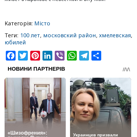
Категорія:
Місто
Теги:
100 лет
,
московский район
,
хмелевская
,
юбилей
Facebook
Twitter
Pinterest
LinkedIn
Viber
WhatsApp
Telegram
Share