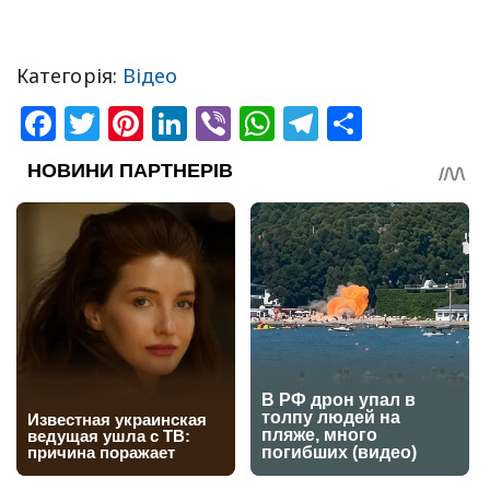
Категорія:
Відео
Facebook
Twitter
Pinterest
LinkedIn
Viber
WhatsApp
Telegram
Share