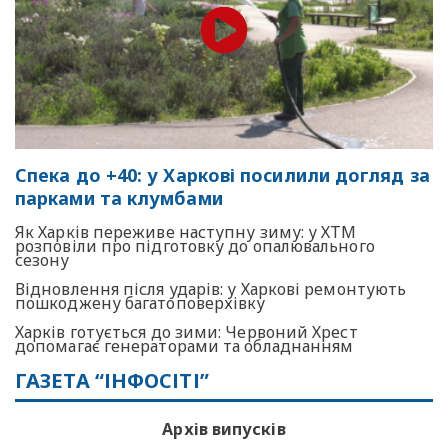
Спека до +40: у Харкові посилили догляд за
парками та клумбами
Як Харків переживе наступну зиму: у ХТМ
розповіли про підготовку до опалювального
сезону
Відновлення після ударів: у Харкові ремонтують
пошкоджену багатоповерхівку
Харків готується до зими: Червоний Хрест
допомагає генераторами та обладнанням
ГАЗЕТА “ІНФОСІТІ”
Архів випусків