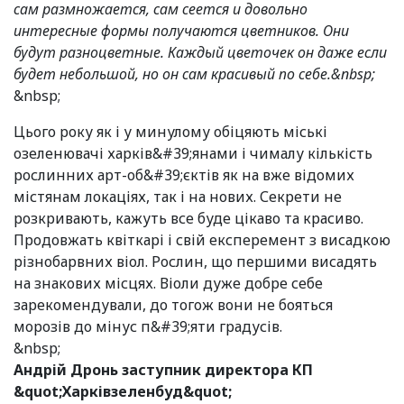
сам размножается, сам сеется и довольно
интересные формы получаются цветников. Они
будут разноцветные. Каждый цветочек он даже если
будет небольшой, но он сам красивый по себе.&nbsp;
&nbsp;
Цього року як і у минулому обіцяють міські
озеленювачі харків&#39;янами і чималу кількість
рослинних арт-об&#39;єктів як на вже відомих
містянам локаціях, так і на нових. Секрети не
розкривають, кажуть все буде цікаво та красиво.
Продовжать квіткарі і свій експеремент з висадкою
різнобарвних віол. Рослин, що першими висадять
на знакових місцях. Віоли дуже добре себе
зарекомендували, до тогож вони не бояться
морозів до мінус п&#39;яти градусів.
&nbsp;
Андрій Дронь заступник директора КП
&quot;Харківзеленбуд&quot;