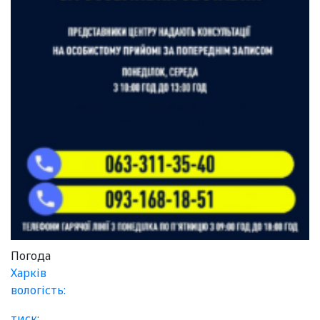
Погода
Харків
вологість:
тиск: