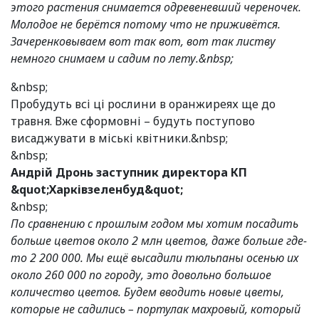
этого растения снимается одревеневший череночек.
Молодое не берётся потому что не приживётся.
Зачеренковываем вот так вот, вот так листву
немного снимаем и садим по лету.&nbsp;
&nbsp;
Пробудуть всі ці рослини в оранжиреях ще до
травня. Вже сформовні – будуть поступово
висаджувати в міські квітники.&nbsp;
&nbsp;
Андрій Дронь заступник директора КП
&quot;Харківзеленбуд&quot;
&nbsp;
По сравнению с прошлым годом мы хотим посадить
больше цветов около 2 млн цветов, даже больше где-
то 2 200 000. Мы ещё высадили тюльпаны осенью их
около 260 000 по городу, это довольно большое
количество цветов. Будем вводить новые цветы,
которые не садились – портулак махровый, который