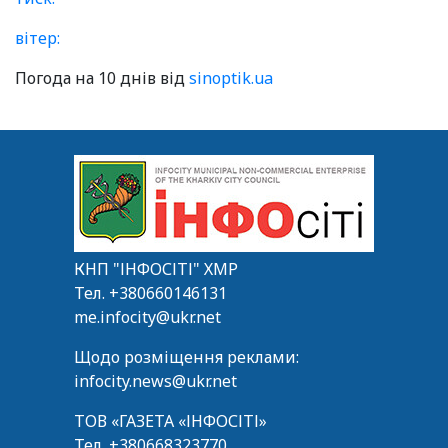
вітер:
Погода на 10 днів від
sinoptik.ua
КНП "ІНФОСІТІ" ХМР
Тел.
+380660146131
me.infocity@ukr.net
Щодо розміщення реклами:
infocity.news@ukr.net
ТОВ «ГАЗЕТА «ІНФОСІТІ»
Тел.
+380668323770