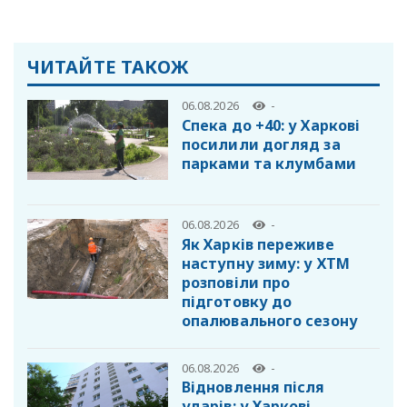
ЧИТАЙТЕ ТАКОЖ
06.08.2026
-
Спека до +40: у Харкові
посилили догляд за
парками та клумбами
06.08.2026
-
Як Харків переживе
наступну зиму: у ХТМ
розповіли про
підготовку до
опалювального сезону
06.08.2026
-
Відновлення після
ударів: у Харкові