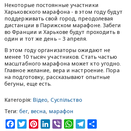
Некоторые постоянные участники
Харьковского марафона - в этом году будут
поддерживать свой город, преодолевая
дистанции в Парижском марафоне. Забеги
во Франции и Харькове будут проходить в
один и тот же день – 3 апреля.
В этом году организаторы ожидают не
менее 10 тысяч участников. Стать частью
масштабного марафона может кто угодно.
Главное желание, вера и настроение. Пора
на подготовку, рассказывают опытные
бегуны, еще есть.
Категорія:
Відео
,
Суспільство
Теги:
бег
,
весна
,
марафон
Facebook
Twitter
Pinterest
LinkedIn
Viber
WhatsApp
Telegram
Share