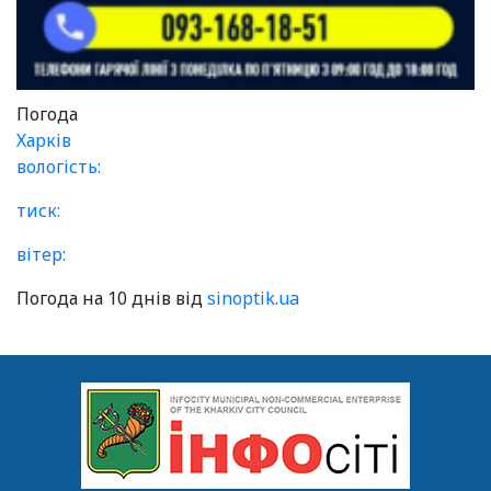
Погода
Харків
вологість:
тиск:
вітер:
Погода на 10 днів від
sinoptik.ua