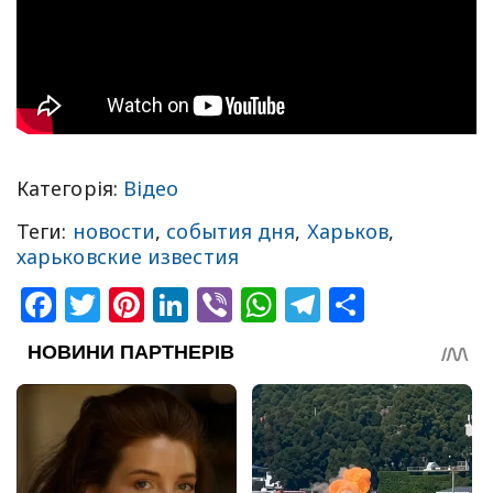
Категорія:
Відео
Теги:
новости
,
события дня
,
Харьков
,
харьковские известия
Facebook
Twitter
Pinterest
LinkedIn
Viber
WhatsApp
Telegram
Share