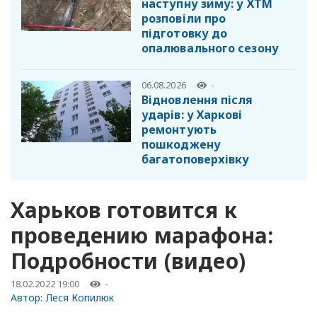
наступну зиму: у ХТМ
розповіли про
підготовку до
опалювального сезону
06.08.2026
-
Відновлення після
ударів: у Харкові
ремонтують
пошкоджену
багатоповерхівку
Харьков готовится к
проведению марафона:
Подробности (видео)
18.02.2022 19:00
-
Автор:
Леся Копилюк