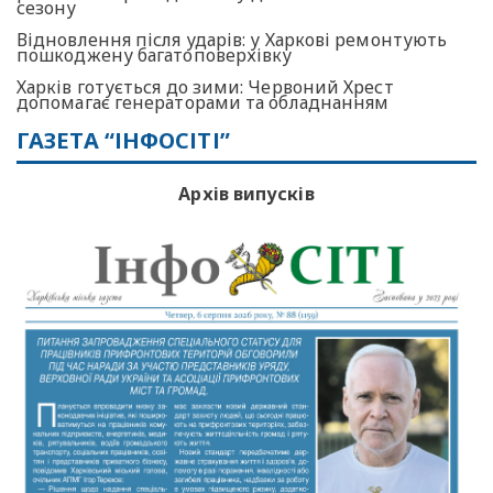
сезону
Відновлення після ударів: у Харкові ремонтують
пошкоджену багатоповерхівку
Харків готується до зими: Червоний Хрест
допомагає генераторами та обладнанням
ГАЗЕТА “ІНФОСІТІ”
Архів випусків