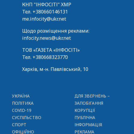
КНП "ІНФОСІТІ" ХМР
Тел.
+380660146131
me.infocity@ukr.net
Щодо розміщення реклами:
infocity.news@ukr.net
ТОВ «ГАЗЕТА «ІНФОСІТІ»
Тел.
+380668323770
Харків, м-н. Павлівський, 10
УКРАЇНА
ДЛЯ ЗВЕРНЕНЬ –
ПОЛІТИКА
ЗАПОБІГАННЯ
COVID-19
КОРУПЦІЇ
СУСПІЛЬСТВО
ПУБЛІЧНА
СПОРТ
ІНФОРМАЦІЯ
ОФІЦІЙНО
РЕКЛАМА