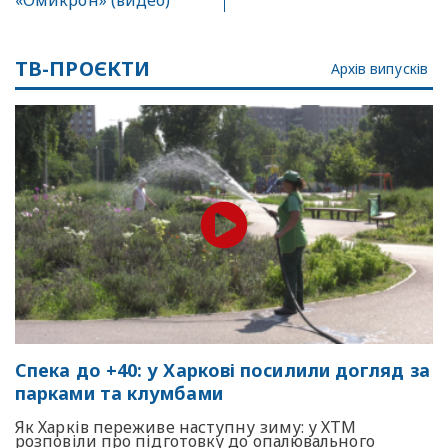
«Омикрон» (видео)
ТВ-ПРОЄКТИ
Архів випусків
Спека до +40: у Харкові посилили догляд за
парками та клумбами
Як Харків переживе наступну зиму: у ХТМ
розповіли про підготовку до опалювального