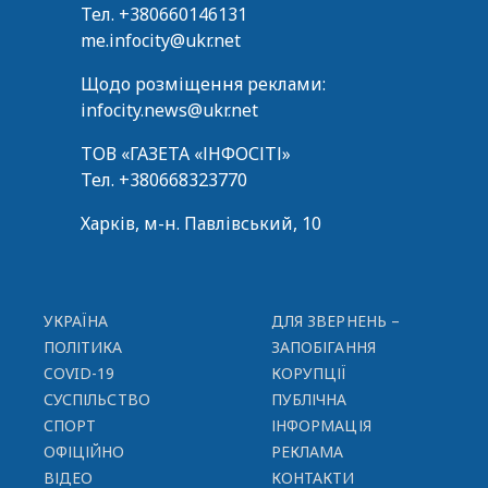
Тел.
+380660146131
me.infocity@ukr.net
Щодо розміщення реклами:
infocity.news@ukr.net
ТОВ «ГАЗЕТА «ІНФОСІТІ»
Тел.
+380668323770
Харків, м-н. Павлівський, 10
УКРАЇНА
ДЛЯ ЗВЕРНЕНЬ –
ПОЛІТИКА
ЗАПОБІГАННЯ
COVID-19
КОРУПЦІЇ
СУСПІЛЬСТВО
ПУБЛІЧНА
СПОРТ
ІНФОРМАЦІЯ
ОФІЦІЙНО
РЕКЛАМА
ВІДЕО
КОНТАКТИ