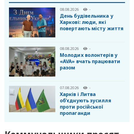
08.08.2026
-
День будівельника у
Харкові: люди, які
повертають місту життя
08.08.2026
-
Молодих волонтерів у
«AVA» вчать працювати
разом
07.08.2026
-
Харків і Литва
об’єднують зусилля
проти російської
пропаганди