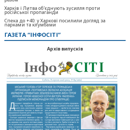
Харків і Литва об’єднують зусилля проти
російської пропаганди
Спека до +40: у Харкові посилили догляд за
парками та клумбами
ГАЗЕТА “ІНФОСІТІ”
Архів випусків