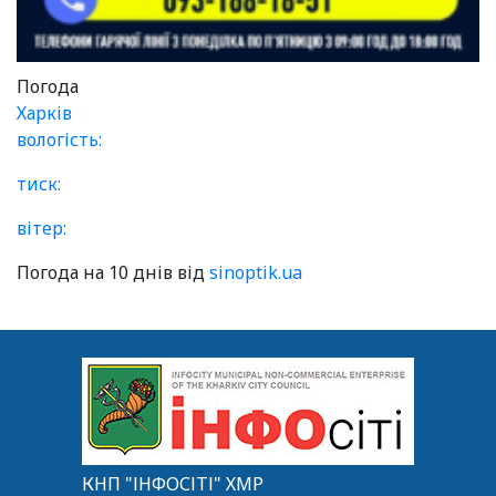
Погода
Харків
вологість:
тиск:
вітер:
Погода на 10 днів від
sinoptik.ua
КНП "ІНФОСІТІ" ХМР