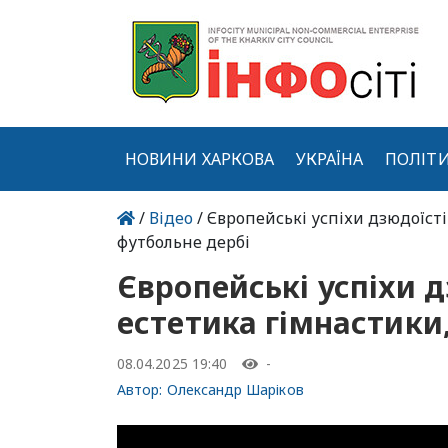
НОВИНИ ХАРКОВА
УКРАЇНА
ПОЛІТ
/
Відео
/ Європейські успіхи дзюдоїстів
футбольне дербі
Європейські успіхи д
естетика гімнастики,
08.04.2025 19:40
-
Автор:
Олександр Шаріков