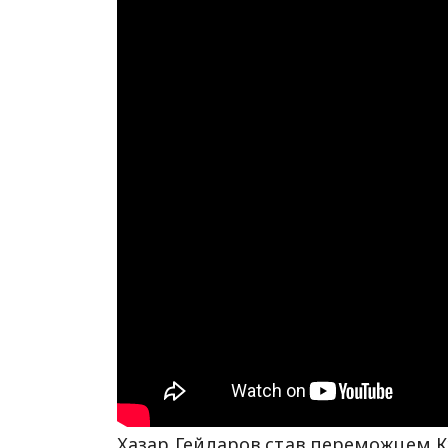
Хазар Гейдаров став переможцем К