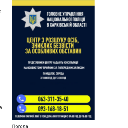
е
а
Погода