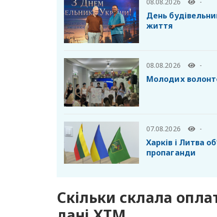
08.08.2026
-
День будівельник
життя
08.08.2026
-
Молодих волонте
07.08.2026
-
Харків і Литва о
пропаганди
Скільки склала оплат
дані ХТМ