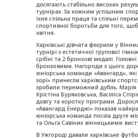
досягають стабільно високих резул
турнірах. За кожним успішним спор
їхня спільна праця та спільні пере
спортивної боротьби для того, щоб 
квітня.
Харківські дівчата феєрили у Вінни
турнірі з естетичної групової гімна
срібні та 2 бронзові медалі. Головн
бронзовими. Нагороди з цього дор
юніорська команди «Авангард», які 
зорі» принесли харківським спортс
зробили переможний дубль. Марія Г
Крістіна Буряковська, Васіліса Спір
довгу та коротку програми. Дорослі
«Авангард Енерджі» показав найкра
юніорська команда посіла друге мі
та Ольга Савіних вінницькими вис
В Ужгороді давали харківське футбо