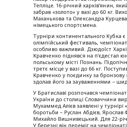
Тепліце. 16-річний харків’янин, я
забрав «золото» у вазі до 60 кг. В
Маханькова та Олександра Курцева 
німецького спортсмена.
Турніри континентального Кубка є
олімпійський фестиваль, чемпіонати
особливо важливий. Дзюдоїст Харк
Кравченко піднявся на п’єдестал ю
польському місті Познань. Підопічн
третє місце у вазі до 66 кг. Поступ
Кравченко у поєдинку за бронзову 
здолав його за зауваженнями – шид
У Братиславі розпочався чемпіонат 
України до столиці Словаччини виру
Мухаммед Алієв заявлені у турнірі 
боротьби – Руслан Абдієв, Ярослав Ф
Михайло Вишнивецький. Для 22-річн
У березні він переміг на чемпіонаті