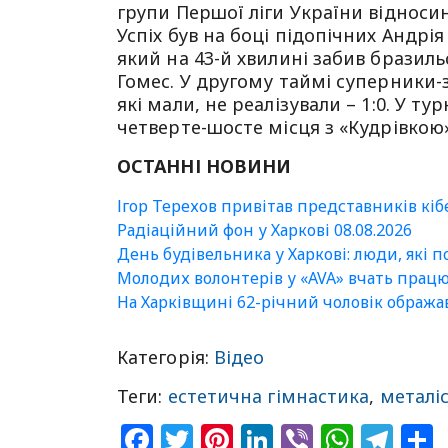
групи Першої ліги України відносин
Успіх був на боці підопічних Андрі
який на 43-й хвилині забив бразил
Гомес. У другому таймі суперники-
які мали, не реалізували – 1:0. У ту
четверте-шосте місця з «Кудрівкою»
ОСТАННІ НОВИНИ
Ігор Терехов привітав представників кі
Радіаційний фон у Харкові 08.08.2026
День будівельника у Харкові: люди, які 
Молодих волонтерів у «AVA» вчать прац
На Харківщині 62-річний чоловік ображ
Категорія:
Відео
Теги:
естетична гімнастика
,
металі
Facebook
Twitter
Pinterest
LinkedIn
Viber
What
Tel