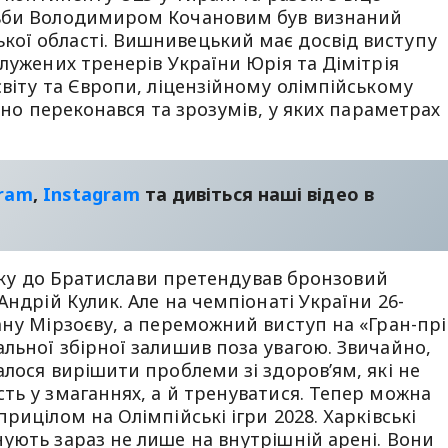
тьби Володимиром Кочановим був визнаний
ої області. Вишнивецький має досвід виступу
лужених тренерів України Юрія та Дімітрія
світу та Європи, ліцензійному олімпійському
очно переконався та зрозумів, у яких параметрах
gram
,
Instagram
та дивіться наші відео в
тівку до Братислави претендував бронзовий
Андрій Кулик. Але на чемпіонаті України 26-
ану Мірзоєву, а переможний виступ на «Гран-прі
льної збірної залишив поза увагою. Звичайно,
алося вирішити проблеми зі здоров’ям, які не
ть у змаганнях, а й тренуватися. Тепер можна
рицілом на Олімпійські ігри 2028. Харківські
ують зараз не лише на внутрішній арені. Вони