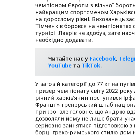
чемпіоном Європи з вільної боро
найкращим спортсменом Харьківськ
на дорослому рівні. Вихованець зас
Тімченків боровся на чемпіонатах 
турнірі. Лаврів не здобув, зате на
необхідно додавати.
Читайте нас у
Facebook
,
Tele
YouТube
та
TikTok
.
У ваговій категорії до 77 кг на пу
призер чемпіонату світу 2022 року 
річний харків’янин поступився Ірф
Франції» тренерський штаб націона
прикро, але головне, що Андрію вд
дозволяли йому не лише брати учас
серйозно зайнятися підготовкою з п
борці греко-римського стилю домін