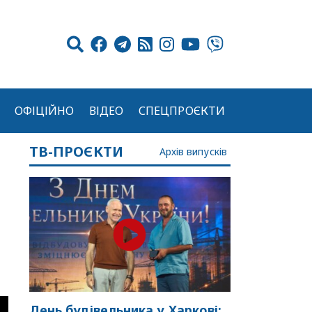
ОФІЦІЙНО
ВІДЕО
СПЕЦПРОЄКТИ
ТВ-ПРОЄКТИ
Архів випусків
День будівельника у Харкові: