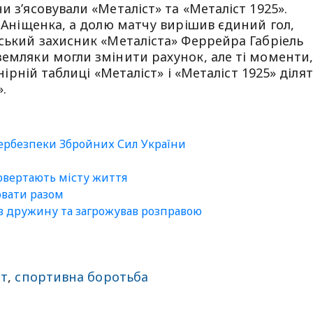
и з’ясовували «Металіст» та «Металіст 1925».
я Аніщенка, а долю матчу вирішив єдиний гол,
ьський захисник «Металіста» Феррейра Габріель
земляки могли змінити рахунок, але ті моменти
рнірній таблиці «Металіст» і «Металіст 1925» діля
.
бербезпеки Збройних Сил України
повертають місту життя
ювати разом
ав дружину та загрожував розправою
ст
,
спортивна боротьба
sApp
egram
Share