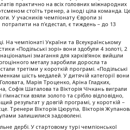
ьтатів практично на всіх головних міжнародних
тсменом стоїть тренер, а іноді ціла команда. Ц
моги. У учасників чемпіонату Європи зі
потрапити на п’єдестал, є тиждень – до 13
ці. На чемпіонаті України та Всеукраїнському
стики «Подільські зорі» вони здобули 4 золоті, 2
і національні змагання для харків’янок вийшли
огоцінного металу заробили доросла та
стали третіми у короткій програмі. «Подільські
менкам шість медалей. У дитячій категорії вони
оловата, Марія Троценко, Аріна Гладких,
іна, Софія Шаталова та Вікторія Чічкань виграли
 гімнастки взяли золото та срібло відповідно,
щий результат у довгій програмі, у короткій –
сце. Тренери Вікторія Цюрупа, Вікторія Жупанов
тупами залишилися задоволені.
льне дербі. У стартовому турі чемпіонської