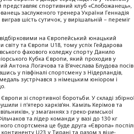
кий представляє спортивний клуб «Слобожанець»,
ихованець заслуженого тренера України Геннадія
виграв шість сутичок, у вирішальній – переміг
 відбірковими на Європейський юнацький
 світу та Європи U18, тому успіх Гейдарова
івського фахового коледжу спорту Данило
ніорського Кубка Європи, який проходив у
ий Антона Логачова та В’ячеслава Блудова посів
ившись у півфіналі спортсмену з Нідерландів,
медаль зустрічався з німецьким юніором і
о.
Європи зі спортивної боротьби. У складі збірно
шили і п’ятеро харків’ян. Каміль Керімов та
«вільників», у змаганнях з греко-римської
ільчаков та лідер команди у вазі до 130 кг
ого спортсмена це буде друга «Європа» поспіл
 континенту U23 у Тирані та разом з віце-