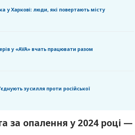
а у Харкові: люди, які повертають місту
рів у «AVA» вчать працювати разом
б’єднують зусилля проти російської
а за опалення у 2024 році —