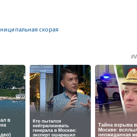
ниципальная скорая
sApp
egram
Share