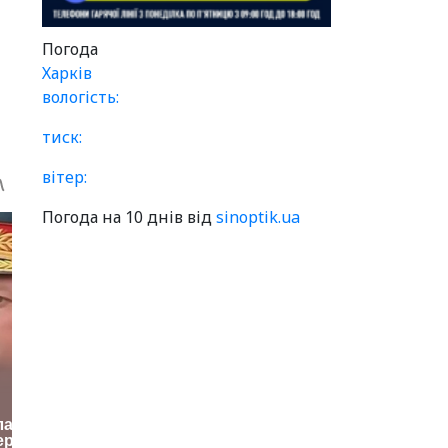
Погода
Харків
вологість:
тиск:
вітер:
Погода на 10 днів від
sinoptik.ua