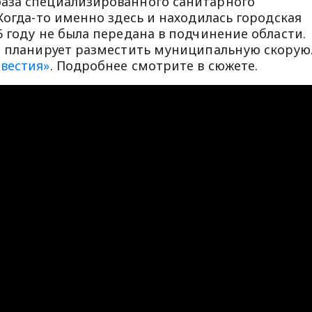
аза специализированного санитарного
Когда-то именно здесь и находилась городская
 году не была передана в подчинение области.
а планирует разместить муниципальную скорую
звестия»
. Подробнее смотрите в сюжете.