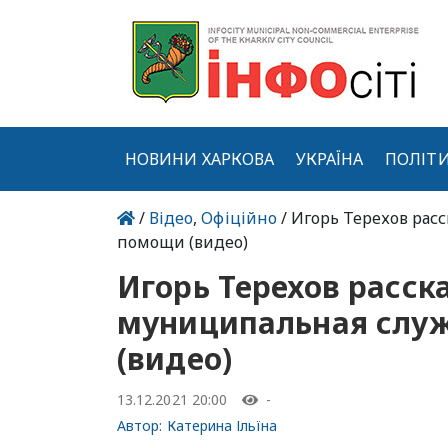
НОВИНИ ХАРКОВА
УКРАЇНА
ПОЛІТ
/
Відео
,
Офіційно
/ Игорь Терехов рас
помощи (видео)
Игорь Терехов расска
муниципальная слу
(видео)
13.12.2021 20:00
-
Автор:
Катерина Ільїна