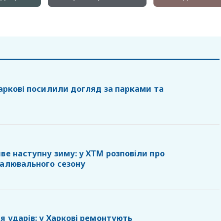
Харкові посилили догляд за парками та
ве наступну зиму: у ХТМ розповіли про
палювального сезону
я ударів: у Харкові ремонтують