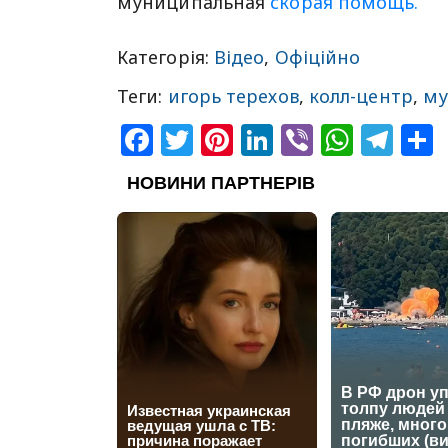
муниципальная
скорая помощь.
Категорія:
Відео
,
Офіційно
Теги:
игорь терехов
,
колл-центр
,
му
Facebook
Twitter
Pinterest
LinkedIn
Viber
What
Tel