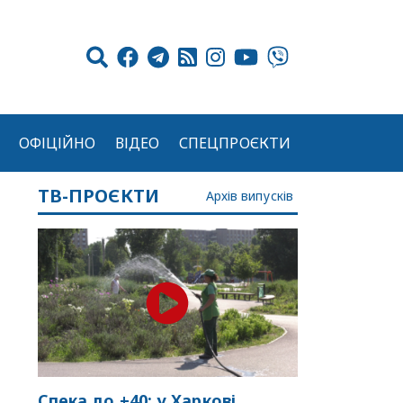
ОФІЦІЙНО
ВІДЕО
СПЕЦПРОЄКТИ
ТВ-ПРОЄКТИ
Архів випусків
Спека до +40: у Харкові