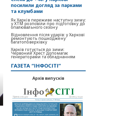
посилили догляд за парками
та клумбами
Як Харків переживе наступну зиму:
у ХТМ розповіли про підготовку до
опалювального сезону
Відновлення після ударів: у Харкові
ремонтують пошкоджену
багатоповерхівку
Харків готується до зими:
Червоний Хрест допомагає
генераторами та обладнанням
ГАЗЕТА “ІНФОСІТІ”
Архів випусків