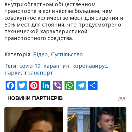
внутриобластном общественном
транспорте в количестве большем, чем
совокупное количество мест для сидения и
50% мест для стояния, что предусмотрено
технической характеристикой
транспортного средства.
Категорія:
Відео
,
Суспільство
Теги:
covid-19
,
карантин. коронавирус
,
парки
,
транспорт
Facebook
Twitter
Pinterest
LinkedIn
Viber
WhatsApp
Telegram
Share