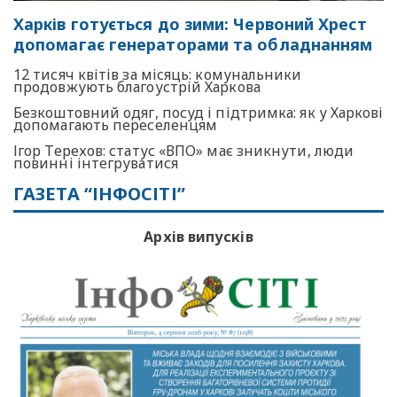
Харків готується до зими: Червоний Хрест
допомагає генераторами та обладнанням
12 тисяч квітів за місяць: комунальники
продовжують благоустрій Харкова
Безкоштовний одяг, посуд і підтримка: як у Харкові
допомагають переселенцям
Ігор Терехов: статус «ВПО» має зникнути, люди
повинні інтегруватися
ГАЗЕТА “ІНФОСІТІ”
Архів випусків