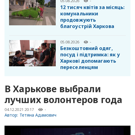
05.08.2026
-
12 тисяч квітів за місяць:
комунальники
продовжують
благоустрій Харкова
05.08.2026
-
Безкоштовний одяг,
посуд і підтримка: як у
Харкові допомагають
переселенцям
В Харькове выбрали
лучших волонтеров года
04.12.2021 20:17
-
Автор:
Тетяна Адамович