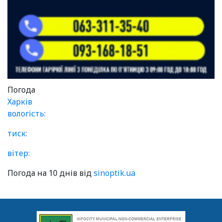
Погода
Харків
вологість:
тиск:
вітер:
Погода на 10 днів від
sinoptik.ua