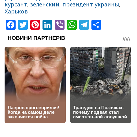
курсант
,
зеленский
,
президент украины
,
Харьков
Facebook
Twitter
Pinterest
LinkedIn
Viber
WhatsApp
Telegram
Share