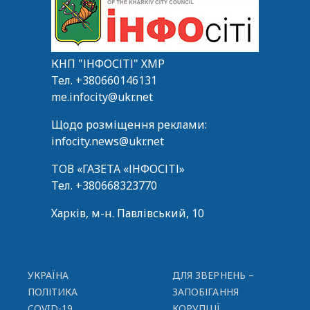
КНП "ІНФОСІТІ" ХМР
Тел.
+380660146131
me.infocity@ukr.net
Щодо розміщення реклами:
infocity.news@ukr.net
ТОВ «ГАЗЕТА «ІНФОСІТІ»
Тел.
+380668323770
Харків, м-н. Павлівський, 10
УКРАЇНА
ДЛЯ ЗВЕРНЕНЬ –
ПОЛІТИКА
ЗАПОБІГАННЯ
COVID-19
КОРУПЦІЇ