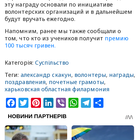
эту награду основали по инициативе
волонтерских организаций и в дальнейшем
будут вручать ежегодно.
Напомним, ранее мы также сообщали о
том, что кто из учеников получит
премию
100 тысяч гривен.
Категорія:
Суспільство
Теги:
александр скакун
,
волонтеры
,
награды
,
поздравления
,
почетные грамоты
,
харьковская областная филармония
Facebook
Twitter
Pinterest
LinkedIn
Viber
WhatsApp
Telegram
Share