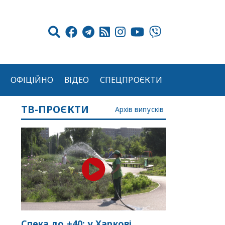
ОФІЦІЙНО
ВІДЕО
СПЕЦПРОЄКТИ
ТВ-ПРОЄКТИ
Архів випусків
Спека до +40: у Харкові