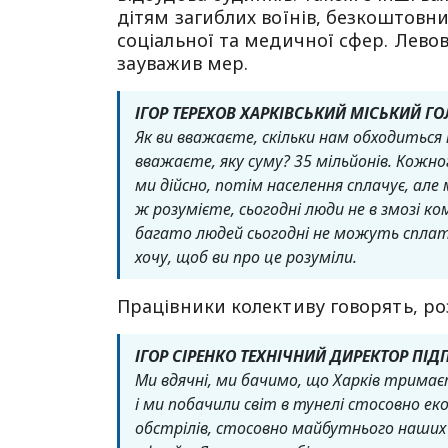
дітям загиблих воїнів, безкоштовни
соціальної та медичної сфер. Левов
зауважив мер.
ІГОР ТЕРЕХОВ ХАРКІВСЬКИЙ МІСЬКИЙ Г
Як ви вважаєте, скільки нам обходиться к
вважаєте, яку суму? 35 мільйонів. Кожног
ми дійсно, потім населення сплачує, але
ж розумієте, сьогодні люди не в змозі ко
багато людей сьогодні не можуть сплатити
хочу, щоб ви про це розуміли.
Працівники колективу говорять, ро
ІГОР СІРЕНКО ТЕХНІЧНИЙ ДИРЕКТОР ПІ
Ми вдячні, ми бачимо, що Харків тримає
і ми побачили світ в тунелі стосовно ек
обстрілів, стосовно майбутнього наших 