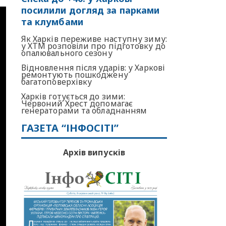
посилили догляд за парками
та клумбами
Як Харків переживе наступну зиму:
у ХТМ розповіли про підготовку до
опалювального сезону
Відновлення після ударів: у Харкові
ремонтують пошкоджену
багатоповерхівку
Харків готується до зими:
Червоний Хрест допомагає
генераторами та обладнанням
ГАЗЕТА “ІНФОСІТІ”
Архів випусків