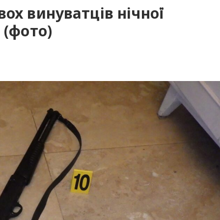
вох винуватців нічної
 (фото)