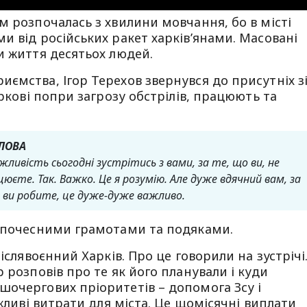
м розпочалась з хвилини мовчання, бо в місті
и від російських ракет харків’янами. Масовані
и життя десятьох людей.
ємства, Ігор Терехов звернувся до присутніх з
аркові попри загрозу обстрілів, працюють та
ОЛОВА
жливість сьогодні зустрітись з вами, за те, що ви, не
цюєте. Так. Важко. Це я розумію. Але дуже вдячний вам, за
що ви робите, це дуже-дуже важливо.
о почесними грамотами та подяками.
іслявоєнний Харків. Про це говорили на зустрічі
 розповів про те як його планували і куди
шочергових пріоритетів – допомога Зсу і
ажливі витрати для міста. Це щомісячні виплати