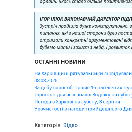
офлайн. Якось стало більше позитивног
ІГОР ІЛЮК ВИКОНАВЧИЙ ДИРЕКТОР ПІД
Зустріч пройшла дуже конструктивно, за
питання, які з нашої сторони були поста
отримали конкретні аргументовані відп
будемо мати і захист з неба, і розвиток 
ОСТАННІ НОВИНИ
На Харківщині рятувальники ліквідувал
08.08.2026
За добу ворог обстріляв 16 населених пу
Гороскоп для всіх знаків Зодіаку на субот
Погода в Харкові на суботу, 8 серпня
Урочистості з нагоди прийдешнього Дня б
Категорія:
Відео