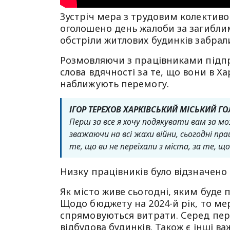
Зустріч мера з трудовим колективо
оголошено день жалоби за загиблим
обстріли житлових будинків забрал
Розмовляючи з працівниками підпри
слова вдячності за те, що вони в Х
наближують перемогу.
ІГОР ТЕРЕХОВ ХАРКІВСЬКИЙ МІСЬКИЙ Г
Перш за все я хочу подякувати вам за мо
зважаючи на всі жахи війни, сьогодні пра
те, що ви не переїхали з міста, за те, 
Низку працівників було відзначен
Як місто живе сьогодні, яким буде п
Щодо бюджету на 2024-й рік, то мер
спрямовуються витрати. Серед пер
відбудова будинків. Також є інші в