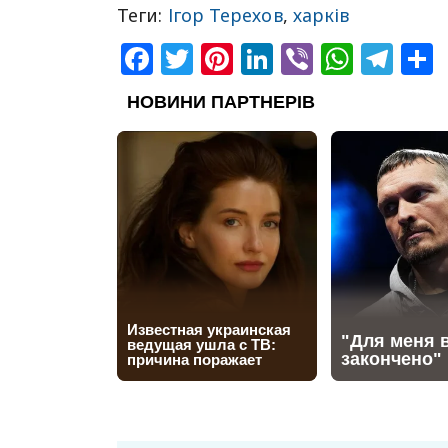
Теги:
Ігор Терехов
,
харків
Facebook
Twitter
Pinterest
LinkedIn
Viber
What
Tel