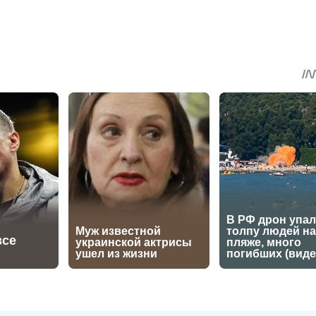
sApp
egram
Share