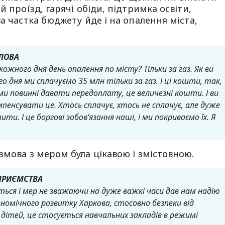
й проїзд, гарячі обіди, підтримка освіти,
а частка бюджету йде і на опалення міста,
ОЛОВА
ожного дня день опалення по місту? Тільки за газ. Як ви
о дня ми сплачуємо 35 млн тільки за газ. І ці кошти, так,
 ми повинні давати передоплату, це величезні кошти. І ви
мпенсувати це. Хтось сплачує, хтось не сплачує, але дуже
. І це боргові зобов’язання наші, і ми покриваємо їх. Я
змова з мером була цікавою і змістовною.
ДПРИЄМСТВА
ться і мер не зважаючи на дуже важкі часи дав нам надію
ономічного розвитку Харкова, стосовно безпеки від
дітей, це стосується навчальних закладів в режимі