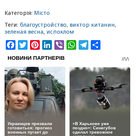
Категорія:
Місто
Теги:
благоустройство
,
виктор китанин
,
зеленая весна
,
испоклом
Facebook
Twitter
Pinterest
LinkedIn
Viber
WhatsApp
Telegram
Share