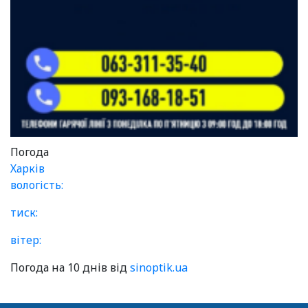
Погода
Харків
вологість:
тиск:
вітер:
Погода на 10 днів від
sinoptik.ua