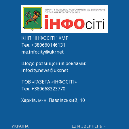
КНП "ІНФОСІТІ" ХМР
Тел.
+380660146131
me.infocity@ukr.net
Щодо розміщення реклами:
infocity.news@ukr.net
ТОВ «ГАЗЕТА «ІНФОСІТІ»
Тел.
+380668323770
Харків, м-н. Павлівський, 10
УКРАЇНА
ДЛЯ ЗВЕРНЕНЬ –