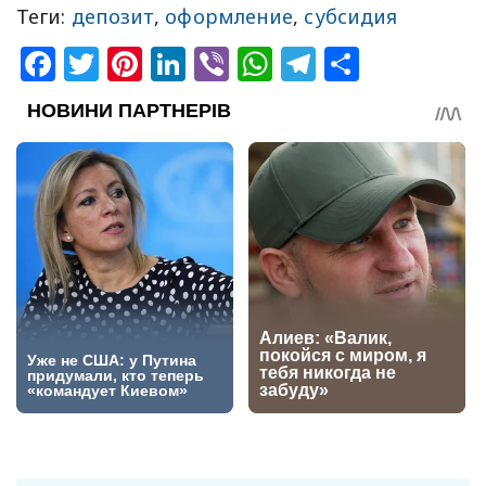
Теги:
депозит
,
оформление
,
субсидия
Facebook
Twitter
Pinterest
LinkedIn
Viber
WhatsApp
Telegram
Share