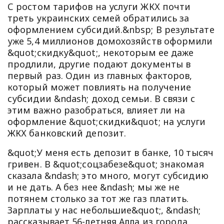
С ростом тарифов на услуги ЖКХ почти
треть украинских семей обратились за
оформлением субсидий.&nbsp; В результате
уже 5,4 миллионов домохозяйств оформили
&quot;скидку&quot;, некоторым ее даже
продлили, другие подают документы в
первый раз. Один из главных факторов,
который может повлиять на получение
субсидии &ndash; доход семьи. В связи с
этим важно разобраться, влияет ли на
оформление &quot;скидки&quot; на услуги
ЖКХ банковский депозит.
&quot;У меня есть депозит в банке, 10 тысяч
гривен. В &quot;соцзабезе&quot; знакомая
сказала &ndash; это много, могут субсидию
и не дать. А без нее &ndash; мы же не
потянем столько за тот же газ платить.
Зарплаты у нас небольшие&quot;, &ndash;
рассказывает 56-летняя Алла из города