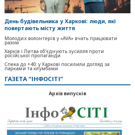
День будівельника у Харкові: люди, які
повертають місту життя
Молодих волонтерів у «AVA» вчать працювати
разом
Харків і Литва об’єднують зусилля проти
російської пропаганди
Спека до +40: у Харкові посилили догляд за
парками та клумбами
ГАЗЕТА “ІНФОСІТІ”
Архів випусків