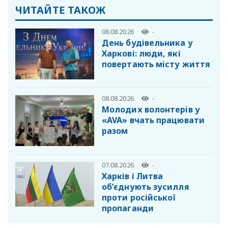
ЧИТАЙТЕ ТАКОЖ
08.08.2026
-
День будівельника у
Харкові: люди, які
повертають місту життя
08.08.2026
-
Молодих волонтерів у
«AVA» вчать працювати
разом
07.08.2026
-
Харків і Литва
об’єднують зусилля
проти російської
пропаганди