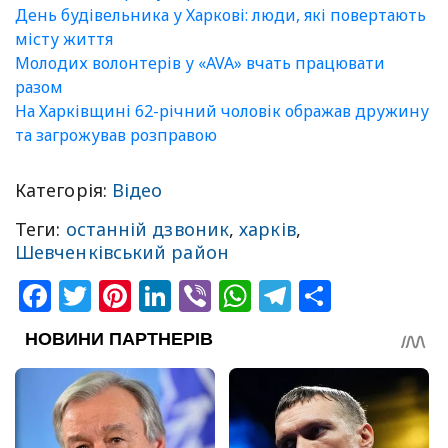
День будівельника у Харкові: люди, які повертають
місту життя
Молодих волонтерів у «AVA» вчать працювати
разом
На Харківщині 62-річний чоловік ображав дружину
та загрожував розправою
Категорія:
Відео
Теги:
останній дзвоник
,
харків
,
Шевченківський район
Facebook
Twitter
Pinterest
LinkedIn
Viber
WhatsApp
Telegram
Share