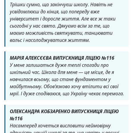
Трішки сумно, що закінчуєш школу. Навіть не
усвідомлюєш до кінця, що попереду вже
університет і доросле життя. Але все ж таки
сьогодні у нас свято. Дякуємо всім за те, що
маємо можливість святкувати, танцювати
вальс і насолоджуватися життям.
МАРІЯ АЛЕКСЄЄВА ВИПУСКНИЦЯ ЛІЦЕЮ №116
У мене залишаться дуже теплі спогади про
шкільний час. Школа для мене — це місце, де я
навчилася всьому, що стане фундаментом у
майбутньому. Обов’язково хочу втілити всі свої
мрії. І дуже сподіваюся, що Україну чекає перемога.
ОЛЕКСАНДРА КОБЗАРЕНКО ВИПУСКНИЦЯ ЛІЦЕЮ
№116
Насамперед хочеться висловити неймовірну
вдячність нашій школі за те, що навіть у воєнні