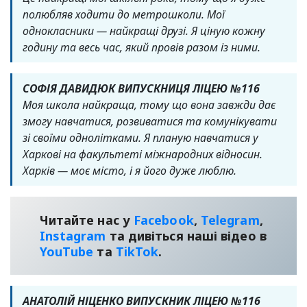
полюбляв ходити до метрошколи. Мої
однокласники — найкращі друзі. Я ціную кожну
годину та весь час, який провів разом із ними.
СОФІЯ ДАВИДЮК ВИПУСКНИЦЯ ЛІЦЕЮ №116
Моя школа найкраща, тому що вона завжди дає
змогу навчатися, розвиватися та комунікувати
зі своїми однолітками. Я планую навчатися у
Харкові на факультеті міжнародних відносин.
Харків — моє місто, і я його дуже люблю.
Читайте нас у
Facebook
,
Telegram
,
Instagram
та дивіться наші відео в
YouТube
та
TikTok
.
АНАТОЛІЙ НІЦЕНКО ВИПУСКНИК ЛІЦЕЮ №116