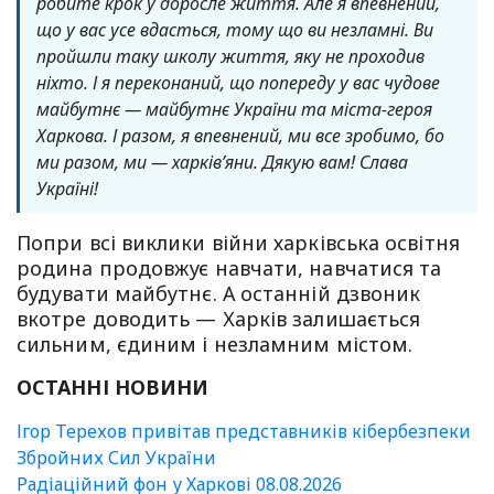
робите крок у доросле життя. Але я впевнений,
що у вас усе вдасться, тому що ви незламні. Ви
пройшли таку школу життя, яку не проходив
ніхто. І я переконаний, що попереду у вас чудове
майбутнє — майбутнє України та міста-героя
Харкова. І разом, я впевнений, ми все зробимо, бо
ми разом, ми — харків’яни. Дякую вам! Слава
Україні!
Попри всі виклики війни харківська освітня
родина продовжує навчати, навчатися та
будувати майбутнє. А останній дзвоник
вкотре доводить — Харків залишається
сильним, єдиним і незламним містом.
ОСТАННІ НОВИНИ
Ігор Терехов привітав представників кібербезпеки
Збройних Сил України
Радіаційний фон у Харкові 08.08.2026