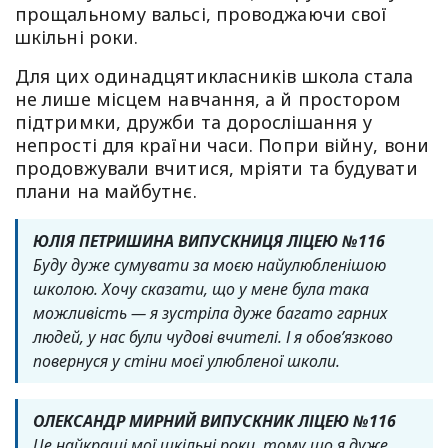
прощальному вальсі, проводжаючи свої
шкільні роки.
Для цих одинадцятикласників школа стала
не лише місцем навчання, а й простором
підтримки, дружби та дорослішання у
непрості для країни часи. Попри війну, вони
продовжували вчитися, мріяти та будувати
плани на майбутнє.
ЮЛІЯ ПЕТРИШИНА ВИПУСКНИЦЯ ЛІЦЕЮ №116
Буду дуже сумувати за моєю найулюбленішою
школою. Хочу сказати, що у мене була така
можливість — я зустріла дуже багато гарних
людей, у нас були чудові вчителі. І я обов’язково
повернуся у стіни моєї улюбленої школи.
ОЛЕКСАНДР МИРНИЙ ВИПУСКНИК ЛІЦЕЮ №116
Це найкращі мої шкільні роки, тому що я дуже