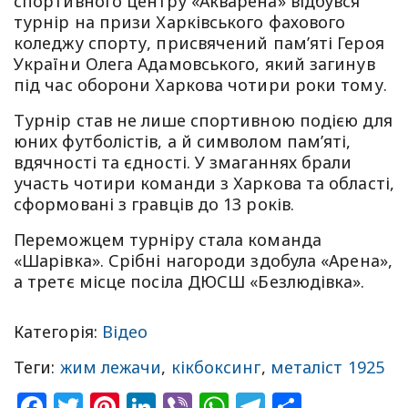
спортивного центру «Акварена» відбувся
турнір на призи Харківського фахового
коледжу спорту, присвячений пам’яті Героя
України Олега Адамовського, який загинув
під час оборони Харкова чотири роки тому.
Турнір став не лише спортивною подією для
юних футболістів, а й символом пам’яті,
вдячності та єдності. У змаганнях брали
участь чотири команди з Харкова та області,
сформовані з гравців до 13 років.
Переможцем турніру стала команда
«Шарівка». Срібні нагороди здобула «Арена»,
а третє місце посіла ДЮСШ «Безлюдівка».
Категорія:
Відео
Теги:
жим лежачи
,
кікбоксинг
,
металіст 1925
Facebook
Twitter
Pinterest
LinkedIn
Viber
WhatsApp
Telegram
Share