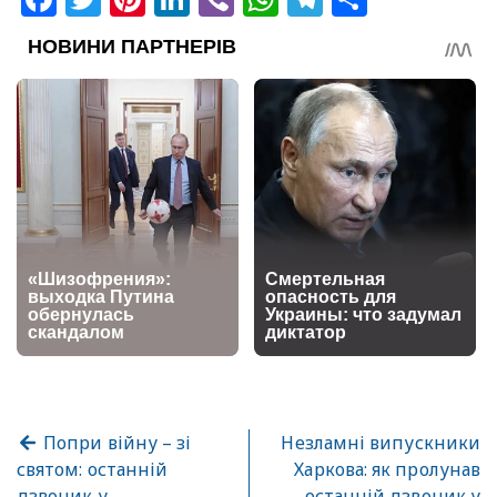
Попри війну – зі
Незламні випускники
святом: останній
Харкова: як пролунав
дзвоник у
останній дзвоник у