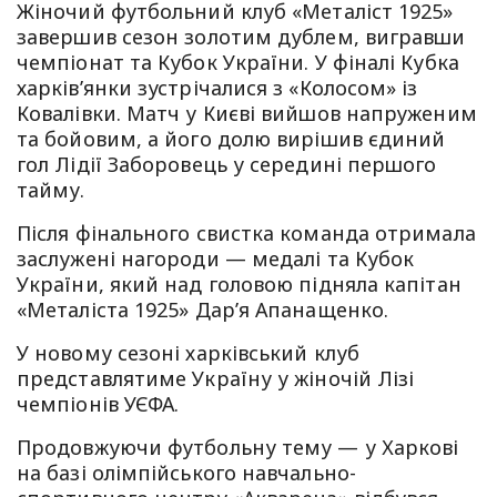
Жіночий футбольний клуб «Металіст 1925»
завершив сезон золотим дублем, вигравши
чемпіонат та Кубок України. У фіналі Кубка
харків’янки зустрічалися з «Колосом» із
Ковалівки. Матч у Києві вийшов напруженим
та бойовим, а його долю вирішив єдиний
гол Лідії Заборовець у середині першого
тайму.
Після фінального свистка команда отримала
заслужені нагороди — медалі та Кубок
України, який над головою підняла капітан
«Металіста 1925» Дар’я Апанащенко.
У новому сезоні харківський клуб
представлятиме Україну у жіночій Лізі
чемпіонів УЄФА.
Продовжуючи футбольну тему — у Харкові
на базі олімпійського навчально-