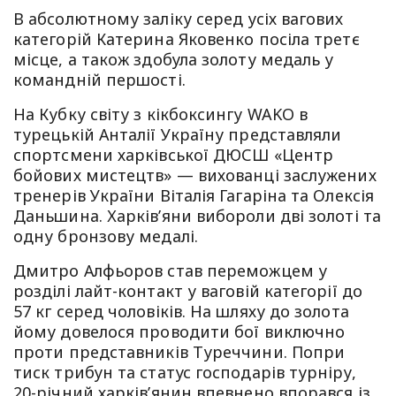
В абсолютному заліку серед усіх вагових
категорій Катерина Яковенко посіла третє
місце, а також здобула золоту медаль у
командній першості.
На Кубку світу з кікбоксингу WAKO в
турецькій Анталії Україну представляли
спортсмени харківської ДЮСШ «Центр
бойових мистецтв» — вихованці заслужених
тренерів України Віталія Гагаріна та Олексія
Даньшина. Харків’яни вибороли дві золоті та
одну бронзову медалі.
Дмитро Алфьоров став переможцем у
розділі лайт-контакт у ваговій категорії до
57 кг серед чоловіків. На шляху до золота
йому довелося проводити бої виключно
проти представників Туреччини. Попри
тиск трибун та статус господарів турніру,
20-річний харків’янин впевнено впорався із