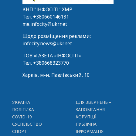
КНП "ІНФОСІТІ" ХМР
Тел.
+380660146131
me.infocity@ukr.net
Щодо розміщення реклами:
infocity.news@ukr.net
ТОВ «ГАЗЕТА «ІНФОСІТІ»
Тел.
+380668323770
Харків, м-н. Павлівський, 10
УКРАЇНА
ДЛЯ ЗВЕРНЕНЬ –
ПОЛІТИКА
ЗАПОБІГАННЯ
COVID-19
КОРУПЦІЇ
СУСПІЛЬСТВО
ПУБЛІЧНА
СПОРТ
ІНФОРМАЦІЯ