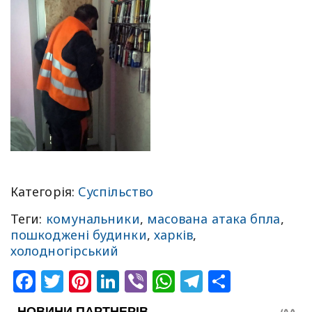
Категорія:
Суспільство
Теги:
комунальники
,
масована атака бпла
,
пошкоджені будинки
,
харків
,
холодногірський
Facebook
Twitter
Pinterest
LinkedIn
Viber
WhatsApp
Telegram
Share