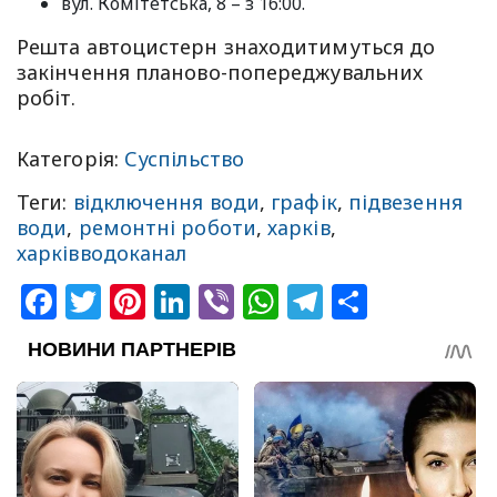
вул. Комітетська, 8 – з 16:00.
Решта автоцистерн знаходитимуться до
закінчення планово-попереджувальних
робіт.
Категорія:
Суспільство
Теги:
відключення води
,
графік
,
підвезення
води
,
ремонтні роботи
,
харків
,
харківводоканал
Facebook
Twitter
Pinterest
LinkedIn
Viber
WhatsApp
Telegram
Share