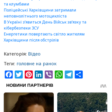
та клумбами
Поліцейські Харківщини затримали
неповнолітнього мотоцикліста
В Україні зʼявиться День Військ зв’язку та
кібербезпеки ЗСУ
Енергетики повертають світло жителям
Харківщини після обстрілів
Категорія:
Відео
Теги:
головне на ранок
Facebook
Twitter
Pinterest
LinkedIn
Viber
WhatsApp
Telegram
Share