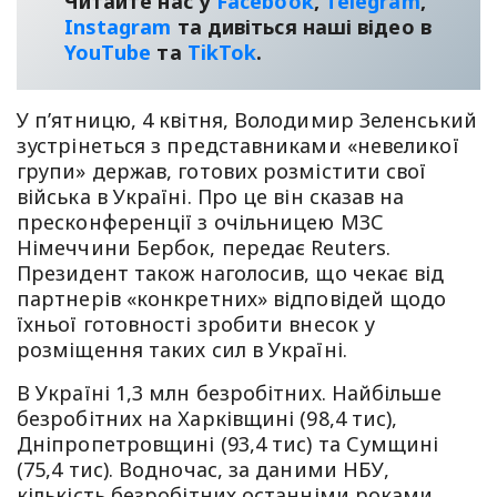
Читайте нас у
Facebook
,
Telegram
,
Instagram
та дивіться наші відео в
YouТube
та
TikTok
.
У п’ятницю, 4 квітня, Володимир Зеленський
зустрінеться з представниками «невеликої
групи» держав, готових розмістити свої
війська в Україні. Про це він сказав на
пресконференції з очільницею МЗС
Німеччини Бербок, передає Reuters.
Президент також наголосив, що чекає від
партнерів «конкретних» відповідей щодо
їхньої готовності зробити внесок у
розміщення таких сил в Україні.
В Україні 1,3 млн безробітних. Найбільше
безробітних на Харківщині (98,4 тис),
Дніпропетровщині (93,4 тис) та Сумщині
(75,4 тис). Водночас, за даними НБУ,
кількість безробітних останніми роками