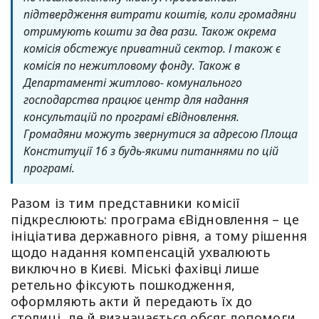
підтвердження витрати коштів, коли громадяни
отримують кошти за два рази. Також окрема
комісія обстежує приватний сектор. І також є
комісія по нежитловому фонду. Також в
Департаменті житлово- комунального
господарства працює центр для надання
консультацій по програмі єВідновлення.
Громадяни можуть звернутися за адресою Площа
Конституції 16 з будь-якими питаннями по цій
програмі.
Разом із тим представники комісії
підкреслюють: програма єВідновлення – це
ініціатива державного рівня, а тому рішення
щодо надання компенсацій ухвалюють
виключно в Києві. Міські фахівці лише
ретельно фіксують пошкодження,
оформляють акти й передають їх до
столиці, де й визначається обсяг допомоги.