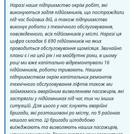
Наразі наше підприємство окрім робіт, які
виконуються задля підйомників, що постраждали
під час бойових дій, а також підприємство
виконує роботи з технічного обслуговування,
повсякденного, всіх підйомників у місті. Наразі ця
цифра складає 6 690 підйомників на яких
проводиться обслуговування щомісяця. Звичайно
плани є і на цей рік і на майбутнє роки, в цьому
році ми вже капітально відремонтували 16
підйомників, роботи тривають. Нашим
підприємством окрім капітальних ремонтів
технічного обслуговування ліфтів також ми
займаємось аварійним визволенням пасажирів, які
застрягли у підйомниках під час тих чи інших
ситуацій. Для цього у нас існують аварійні
бригади, які розташовані ро місту, по 9 районах
нашого міста. Ці бригади цілодобово
виїжджають та визволяють наших пасажирів,