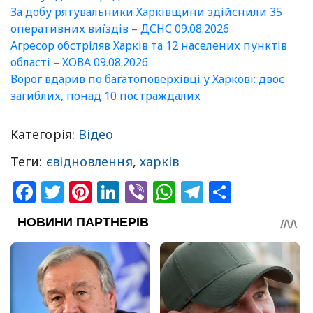
За добу рятувальники Харківщини здійснили 35
оперативних виїздів – ДСНС 09.08.2026
Агресор обстріляв Харків та 12 населених пунктів
області – ХОВА 09.08.2026
Ворог вдарив по багатоповерхівці у Харкові: двоє
загиблих, понад 10 постраждалих
Категорія:
Відео
Теги:
євідновлення
,
харків
Facebook
Twitter
Pinterest
LinkedIn
Viber
WhatsApp
Telegram
Share