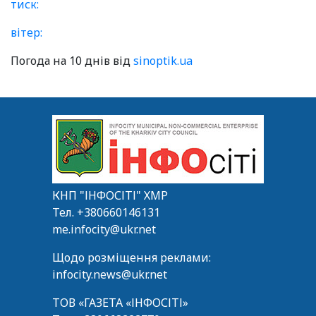
тиск:
вітер:
Погода на 10 днів від
sinoptik.ua
КНП "ІНФОСІТІ" ХМР
Тел.
+380660146131
me.infocity@ukr.net
Щодо розміщення реклами:
infocity.news@ukr.net
ТОВ «ГАЗЕТА «ІНФОСІТІ»