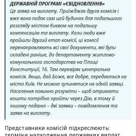
ДЕРЖАВНІЙ ПРОГРАМІ «ЄВІДНОВЛЕННЯ»
Це заява на виплату. Приїжджає друга комісія і
вже вона подає сам цей будинок для подальшого
розгляду містом Києвом на подальшу
компенсацію та виплату. Коли люди вже
пройшли другий етап комісії, ці комісії
перенаправляють всі свої документи, які були
складені раніше, до департаменту житлово-
комунального господарства на Площі
Конституції, 16. Там перевіряє центральна
комісія. Якщо, дай Боже, все добре, передається на
місто Київ. Не можна зупинятися на одній заявці.
Населення повинно розуміти – щоб отримати
кошти потрібно пройти через Дію, в тому й
іншому поданні – дві заявки – повідомлення та
заява на виплату.
Представники комісій підкреслюють:
терміни надходження державних виплат