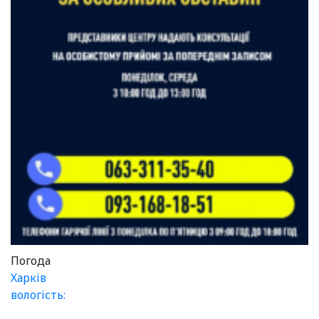
Погода
Харків
вологість: