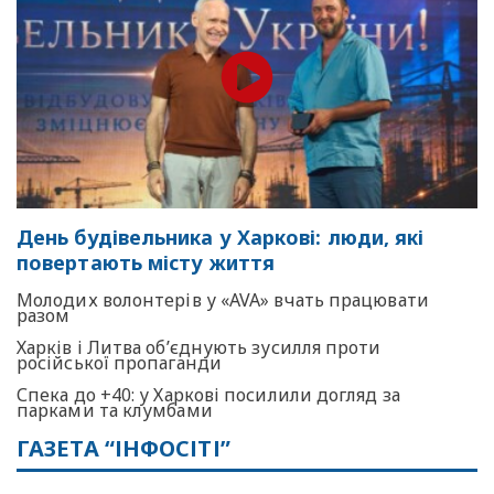
День будівельника у Харкові: люди, які
повертають місту життя
Молодих волонтерів у «AVA» вчать працювати
разом
Харків і Литва об’єднують зусилля проти
російської пропаганди
Спека до +40: у Харкові посилили догляд за
парками та клумбами
ГАЗЕТА “ІНФОСІТІ”