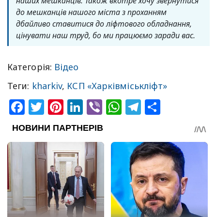
наших мешканців. Також вкотре хочу звернутися
до мешканців нашого міста з проханням
дбайливо ставитися до ліфтового обладнання,
цінувати наш труд, бо ми працюємо заради вас.
Категорія:
Відео
Теги:
kharkiv
,
КСП «Харківміськліфт»
Facebook
Twitter
Pinterest
LinkedIn
Viber
WhatsApp
Telegram
Share