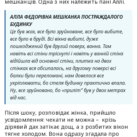
мешканців. Одна з них належить пані Аллі.
АЛЛА ФЕДОРІВНА МЕШКАНКА ПОСТРАЖДАЛОГО
БУДИНКУ
Це був жах, все було зруйноване, все було вибите,
все було в бруді. Всі вікна вибиті, дуже
пошкоджений був другий поверх, ванна. Там
навіть всі стіни тріснуті і навіть у ванній стіна
відійшла від основної стіни, плитка на двох
стінках вся обсипалась, на другому поверсі всі
балки були переломані, нам довелося все
укріплювати, бо стеля будинку практично впала.
Ну, все зруйновано, бо «приліт” був у двох метрах
від нас.
Після шоку, розповідає жінка, прийшло
усвідомлення: чекати не можна – крізь
дірявий дах затікає дощ, а з розбитих вікон
тягне холодом. Вона одразу згадала про