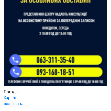
Погода
Харків
вологість: