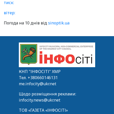
тиск:
вітер:
Погода на 10 днів від
sinoptik.ua
КНП "ІНФОСІТІ" ХМР
Тел.
+380660146131
me.infocity@ukr.net
Щодо розміщення реклами:
infocity.news@ukr.net
ТОВ «ГАЗЕТА «ІНФОСІТІ»