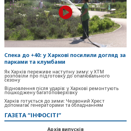
Спека до +40: у Харкові посилили догляд за
парками та клумбами
Як Харків переживе наступну зиму: у ХТМ
розповіли про підготовку до опалювального
сезону
Відновлення після ударів: у Харкові ремонтують
пошкоджену багатоповерхівку
Харків готується до зими: Червоний Хрест
допомагає генераторами та обладнанням
ГАЗЕТА “ІНФОСІТІ”
Архів випусків