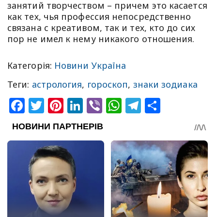
занятий творчеством – причем это касается
как тех, чья профессия непосредственно
связана с креативом, так и тех, кто до сих
пор не имел к нему никакого отношения.
Категорія:
Новини Україна
Теги:
астрология
,
гороскоп
,
знаки зодиака
Facebook
Twitter
Pinterest
LinkedIn
Viber
WhatsApp
Telegram
Share