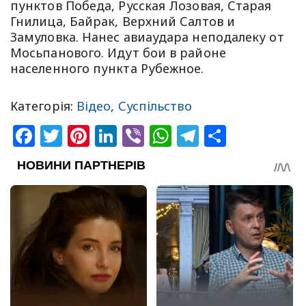
пунктов Победа, Русская Лозовая, Старая
Гнилица, Байрак, Верхний Салтов и
Замуловка. Нанес авиаудара неподалеку от
Мосьпанового. Идут бои в районе
населенного пункта Рубежное.
Категорія:
Відео
,
Суспільство
Facebook
Twitter
Pinterest
LinkedIn
Viber
WhatsApp
Telegram
Share