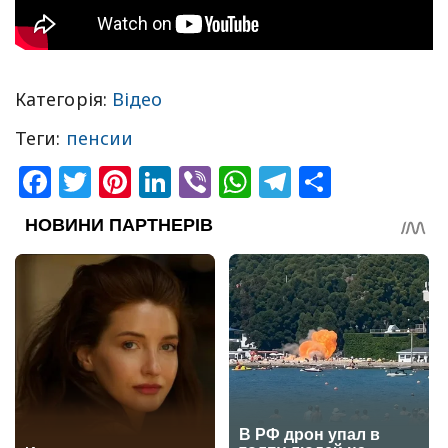
Категорія:
Відео
Теги:
пенсии
Facebook
Twitter
Pinterest
LinkedIn
Viber
WhatsApp
Telegram
Share