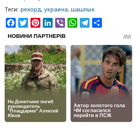
Теги:
рекорд
,
украина
,
шашлык
Facebook
Twitter
Pinterest
LinkedIn
Viber
WhatsApp
Telegram
Share