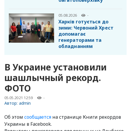
багатоповерхівку
05.08.2026
-
Харків готується до
зими: Червоний Хрест
допомагає
генераторами та
обладнанням
В Украине установили
шашлычный рекорд.
ФОТО
05.05.2021 12:59
-
Автор:
admin
Об этом
сообщается
на странице Книги рекордов
Украины в Facebook.
Волонтеры приготовили для военных на Донбассе