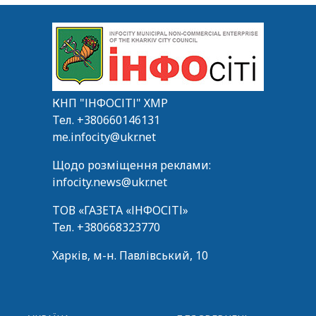
КНП "ІНФОСІТІ" ХМР
Тел.
+380660146131
me.infocity@ukr.net
Щодо розміщення реклами:
infocity.news@ukr.net
ТОВ «ГАЗЕТА «ІНФОСІТІ»
Тел.
+380668323770
Харків, м-н. Павлівський, 10