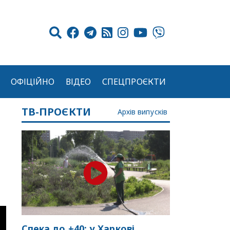
ОФІЦІЙНО
ВІДЕО
СПЕЦПРОЄКТИ
ТВ-ПРОЄКТИ
Архів випусків
Спека до +40: у Харкові