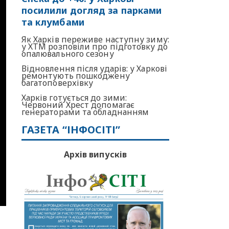
посилили догляд за парками
та клумбами
Як Харків переживе наступну зиму:
у ХТМ розповіли про підготовку до
опалювального сезону
Відновлення після ударів: у Харкові
ремонтують пошкоджену
багатоповерхівку
Харків готується до зими:
Червоний Хрест допомагає
генераторами та обладнанням
ГАЗЕТА “ІНФОСІТІ”
Архів випусків