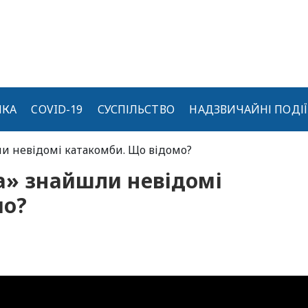
ИКА
COVID-19
СУСПІЛЬСТВО
НАДЗВИЧАЙНІ ПОДІЇ
ли невідомі катакомби. Що відомо?
а» знайшли невідомі
мо?