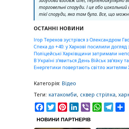
забудови вздовж алеї, перпендикулярно Ба
торговельні споруди. І це або цокольний 
тієї споруди, яка там була. Все, що мож
ОСТАННІ НОВИНИ
Ігор Терехов зустрівся з Олександром Гв
Спека до +40: у Харкові посилили догляд
Поліцейські Харківщини затримали непо
В Україні зʼявиться День Військ зв’язку т
Енергетики повертають світло жителям Х
Категорія:
Відео
Теги:
катакомби
,
сквер стрілка
,
хар
Facebook
Twitter
Pinterest
LinkedIn
Viber
What
Tel