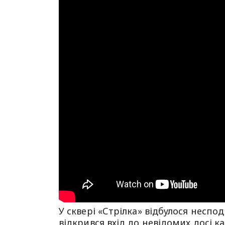
У сквері «Стрілка» відбулося неспод
відкрився вхід до невідомих досі к