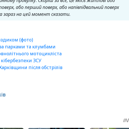
нному провулку. Скоріш за все, це якісь житлові або
поверх, або перший поверх, або напівпідвальний поверх
на зараз на цей момент сказати.
оздиком (фото)
 за парками та клумбами
внолітнього мотоцикліста
а кібербезпеки ЗСУ
арківщини після обстрілів
ків
sApp
egram
Share