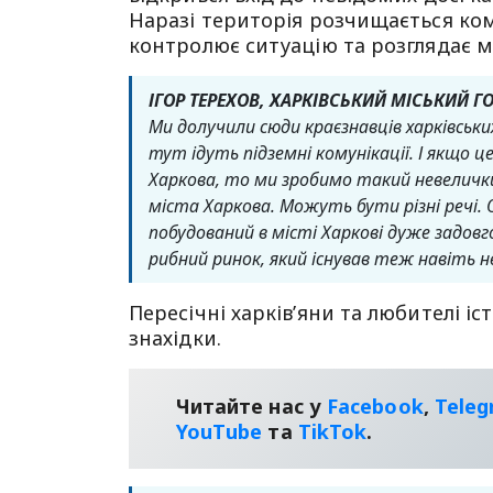
Наразі територія розчищається ком
контролює ситуацію та розглядає м
ІГОР ТЕРЕХОВ, ХАРКІВСЬКИЙ МІСЬКИЙ Г
Ми долучили сюди краєзнавців харківських
тут ідуть підземні комунікації. І якщо 
Харкова, то ми зробимо такий невеличк
міста Харкова.
Можуть бути різні речі. 
побудований в місті Харкові дуже задов
рибний ринок, який існував теж навіть н
Пересічні харків’яни та любителі і
знахідки.
Читайте нас у
Facebook
,
Tele
YouТube
та
TikTok
.