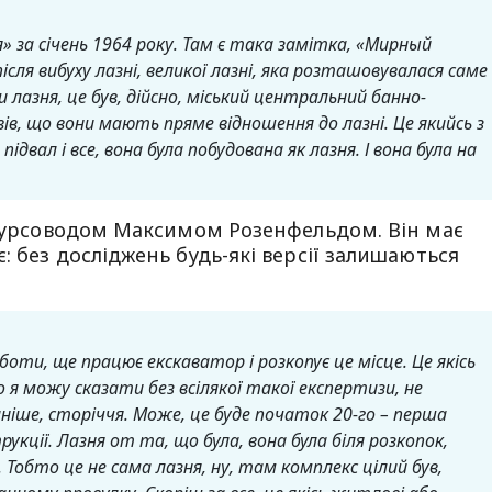
я» за січень 1964 року. Там є така замітка, «Мирный
після вибуху лазні, великої лазні, яка розташовувалася саме
и лазня, це був, дійсно, міський центральний банно-
вів, що вони мають пряме відношення до лазні. Це якийсь з
ідвал і все, вона була побудована як лазня. І вона була на
кскурсоводом Максимом Розенфельдом. Він має
 без досліджень будь-які версії залишаються
ти, ще працює екскаватор і розкопує це місце. Це якісь
о я можу сказати без всілякої такої експертизи, не
аніше, сторіччя. Може, це буде початок 20-го – перша
укції.
Лазня от та, що була, вона була біля розкопок,
Тобто це не сама лазня, ну, там комплекс цілий був,