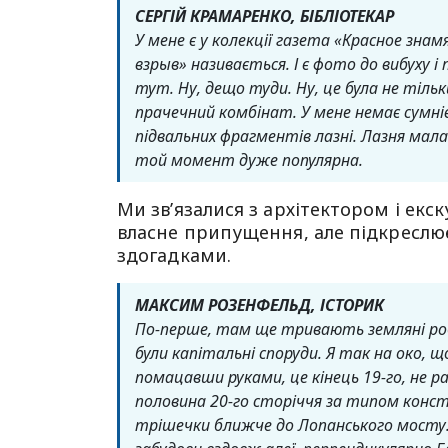
СЕРГІЙ КРАМАРЕНКО, БІБЛІОТЕКАР
У мене є у колекції газета «Красное знам
взрыв» називається. І є фото до вибуху і 
тут. Ну, дещо туди. Ну, це була не тільк
прачечний комбінат.
У мене немає сумні
підвальних фрагментів лазні. Лазня мала п
той момент дуже популярна.
Ми зв’язалися з архітектором і е
власне припущення, але підкреслює:
здогадками.
МАКСИМ РОЗЕНФЕЛЬД, ІСТОРИК
По-перше, там ще тривають земляні робо
були капітальні споруди. Я так на око, щ
помацавши руками, це кінець 19-го, не р
половина 20-го сторіччя за типом констр
трішечки ближче до Лопанського мосту. 