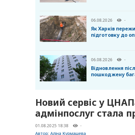
06.08.2026
-
Як Харків пережи
підготовку до о
06.08.2026
-
Відновлення післ
пошкоджену баг
Новий сервіс у ЦНАП
адмінпослуг стала 
01.08.2025 18:38
-
Автор:
Аліна Курмашева