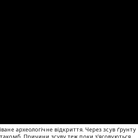
іване археологічне відкриття. Через зсув ґрунту
атакомб. Причини зсуву теж поки з’ясовуються.