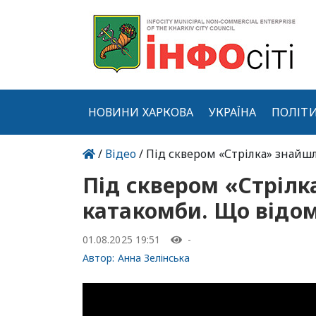
НОВИНИ ХАРКОВА
УКРАЇНА
ПОЛІТ
/
Відео
/ Під сквером «Стрілка» знайш
Під сквером «Стрілк
катакомби. Що відо
01.08.2025 19:51
-
Автор:
Анна Зелінська