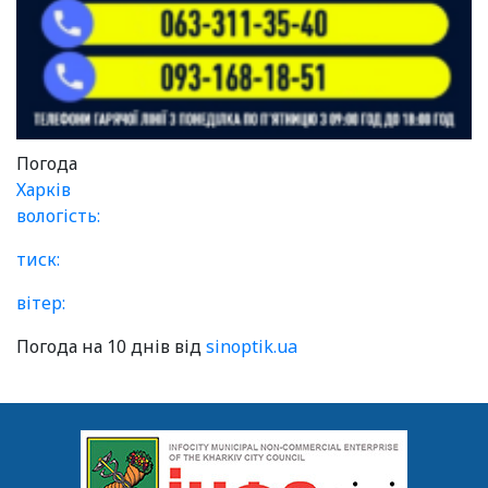
Погода
Харків
вологість:
тиск:
вітер:
Погода на 10 днів від
sinoptik.ua