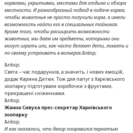
корягами, укрытиями, местами для отдыха и обзора
местности. И разнообразный подход в подаче корма,
чтобы животные не просто получили корм, а имели
возможность найти его в специальных тайниках.
Кроме того, чтобы расширить возможности
животных, мы даём им предметы, которыми они
могут играть или, как часто делают дети, ломать и
по-своему устраивать в вольерах.&nbsp;
&nbsp;
Свята – час подарунків, а значить, і нових емоцій,
додає Карина Детюк. Тож для папуг з Харківського
зоопарку підготували коробочки з фруктами,
прикрашені сніжинками.
&nbsp;
Жанна Сивуха прес-секретар Харківського
зоопарку
&nbsp;
И как оказалось, что декор понравился пернатым