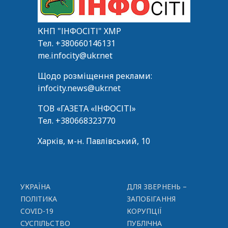
КНП "ІНФОСІТІ" ХМР
Тел.
+380660146131
me.infocity@ukr.net
Щодо розміщення реклами:
infocity.news@ukr.net
ТОВ «ГАЗЕТА «ІНФОСІТІ»
Тел.
+380668323770
Харків, м-н. Павлівський, 10
УКРАЇНА
ДЛЯ ЗВЕРНЕНЬ –
ПОЛІТИКА
ЗАПОБІГАННЯ
COVID-19
КОРУПЦІЇ
СУСПІЛЬСТВО
ПУБЛІЧНА