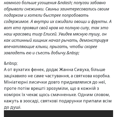
намного больше угощения &ndash; попугаи забавно
обрывали снежинки. Свиньи заинтересовались своим
подарком и хотели быстрее попробовать
содержимое. А внутри их ожидали овощи и фрукты. А
вот кто проявил свой нрав на полную силу, так это
наш красавец тигр Елисей. Увидев мясную тушу, он
как истинный хищник начал рычать, демонстрируя
впечатляющие клыки, прыгать, чтобы скорее
завладеть ею и съесть добычу.&nbsp;
&nbsp;
А от вухатих фенек, додає Жанна Сивуха, більше
зацікавило не саме частування, а святкова коробка.
Мініатюрні лисички довго придивлялися до неї,
проте потім врешті зрозуміли, що в кожній з
комірок їх чекає щось смачненьке. Одним словом,
кажуть в зоосаді, святкові подарунки припали всім
до душі.