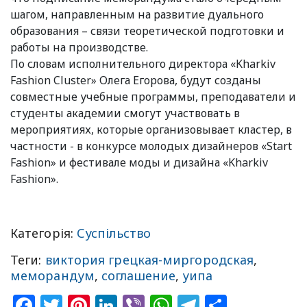
шагом, направленным на развитие дуального
образования – связи теоретической подготовки и
работы на производстве.
По словам исполнительного директора «Kharkiv
Fashion Cluster» Олега Егорова, будут созданы
совместные учебные программы, преподаватели и
студенты академии смогут участвовать в
мероприятиях, которые организовывает кластер, в
частности - в конкурсе молодых дизайнеров «Start
Fashion» и фестивале моды и дизайна «Kharkiv
Fashion».
Категорія:
Суспільство
Теги:
виктория грецкая-миргородская
,
меморандум
,
соглашение
,
уипа
Facebook
Twitter
Pinterest
LinkedIn
Viber
WhatsApp
Telegram
Share