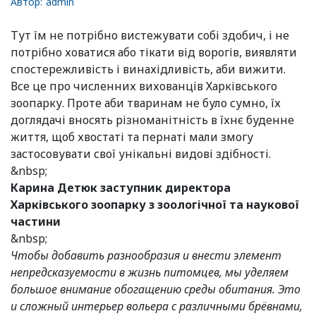
Автор:
admin
Тут їм не потрібно вистежувати собі здобич, і не
потрібно ховатися або тікати від ворогів, виявляти
спостережливість і винахідливість, аби вижити.
Все це про численних вихованців Харківського
зоопарку. Проте аби тваринам не було сумно, їх
доглядачі вносять різноманітність в їхнє буденне
життя, щоб хвостаті та пернаті мали змогу
застосовувати свої унікальні видові здібності.
&nbsp;
Карина Детюк заступник директора
Харківського зоопарку з зоологічної та наукової
частини
&nbsp;
Чтобы добавить разнообразия и внести элемент
непредсказуемости в жизнь питомцев, мы уделяем
большое внимание обогащению среды обитания. Это
и сложный интерьер вольера с различными брёвнами,