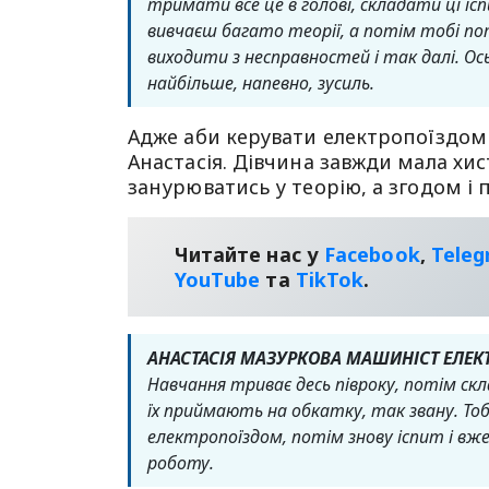
тримати все це в голові, складати ці і
вивчаєш багато теорії, а потім тобі по
виходити з несправностей і так далі. Ос
найбільше, напевно, зусиль.
Адже аби керувати електропоїздом
Анастасія. Дівчина завжди мала хист
занурюватись у теорію, а згодом і 
Читайте нас у
Facebook
,
Tele
YouТube
та
TikTok
.
АНАСТАСІЯ МАЗУРКОВА МАШИНІСТ ЕЛЕК
Навчання триває десь півроку, потім скл
їх приймають на обкатку, так звану. Тоб
електропоїздом, потім знову іспит і вж
роботу.