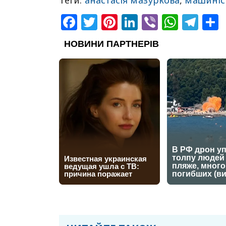
Теги:
анастасія мазуркова
,
машиніс
Facebook
Twitter
Pinterest
LinkedIn
Viber
What
Tel