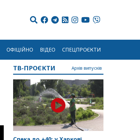
ОФІЦІЙНО
ВІДЕО
СПЕЦПРОЄКТИ
ТВ-ПРОЄКТИ
Архів випусків
Спека до +40: у Харкові