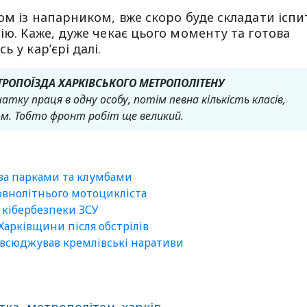
ом із напарником, вже скоро буде складати іспи
ію. Каже, дуже чекає цього моменту та готова
 у кар’єрі далі.
ТРОПОЇЗДА ХАРКІВСЬКОГО МЕТРОПОЛІТЕНУ
атку праця в одну особу, потім певна кількість класів,
м. Тобто фронт робіт ще великий.
 за парками та клумбами
внолітнього мотоцикліста
а кібербезпеки ЗСУ
арківщини після обстрілів
повсюджував кремлівські наративи