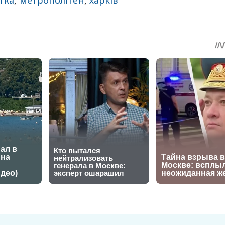
тка
,
метрополітен
,
харків
sApp
egram
Share