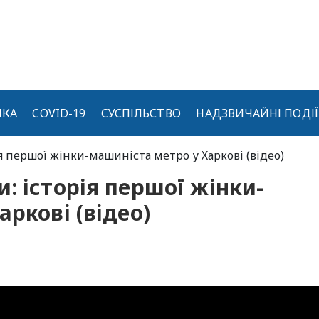
ИКА
COVID-19
СУСПІЛЬСТВО
НАДЗВИЧАЙНІ ПОДІЇ
я першої жінки-машиніста метро у Харкові (відео)
: історія першої жінки-
ркові (відео)