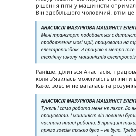
рішення піти у машиністи отримала
Він здебільшого чоловічий, втім це
АНАСТАСІЯ МАЗУРКОВА МАШИНІСТ ЕЛЕК
Мені транспорт подобається с дитинст
продовження моєї мрії, працювати на тр
електропоїздом. Я працюю в метро вже не
технічну школу машиністів електропоїзда
Раніше, ділиться Анастасія, працюв
коли з’явилась можливість втілити
Каже, зовсім не вагалась та розуміла
АНАСТАСІЯ МАЗУРКОВА МАШИНІСТ ЕЛЕК
Тунель і сама робота мене не лякає. Бо я
працювати. І машиніст він повинен бути
частина нашої роботи. В принципі таки
прямо зовсім тяжко було – не було. Тре