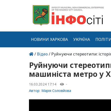
НОВИНИ ХАРКОВА
УКРАЇНА
ПОЛІТ
/
Відео
/ Руйнуючи стереотипи: історі
Руйнуючи стереотипи
машиніста метро у Ха
16.03.2024 17:14
-
Автор:
Марія Соловйова