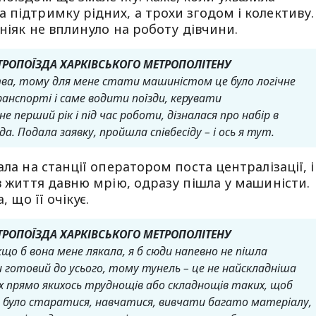
 підтримку рідних, а трохи згодом і колективу.
 ніяк не вплинуло на роботу дівчини.
ТРОПОЇЗДА ХАРКІВСЬКОГО МЕТРОПОЛІТЕНУ
ва, тому для мене стати машиністом це було логічне
анспорті і саме водити поїзди, керувати
 перший рік і під час роботи, дізналася про набір в
. Подала заявку, пройшла співбесіду – і ось я тут.
ала на станції оператором поста централізації, і
 в життя давню мрію, одразу пішла у машиністи.
, що її очікує.
ТРОПОЇЗДА ХАРКІВСЬКОГО МЕТРОПОЛІТЕНУ
кщо б вона мене лякала, я б сюди напевно не пішла
 готовий до усього, тому тунель – це не найскладніша
х прямо якихось труднощів або складнощів таких, щоб
ба було старатися, навчатися, вивчати багато матеріалу,