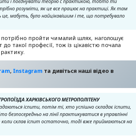
спити і поєднувати теорію с практикою, тобто ти
трібно розуміти, як це все працює на практиці. Як там
ь це, мабуть, було найцікавішим і те, що потребувало
 потрібно пройти чималий шлях, наголошує
 до такої професії, тож із цікавістю почала
практику.
gram
,
Instagram
та дивіться наші відео в
ТРОПОЇЗДА ХАРКІВСЬКОГО МЕТРОПОЛІТЕНУ
адаються іспити, потім ті, хто успішно складає іспити,
то безпосередньо на лінії практикуватися в управлінні
е коли склав іспит остаточно, тоді вже приймаються на