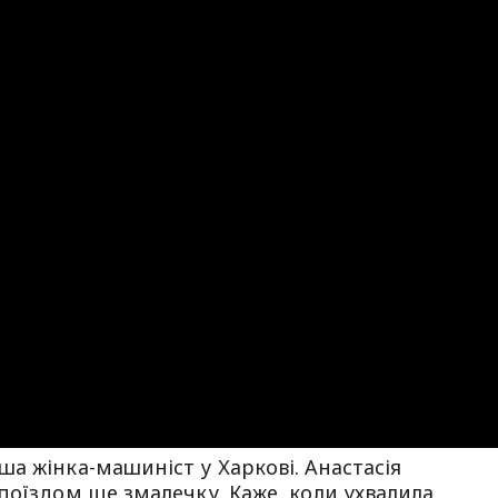
а жінка-машиніст у Харкові. Анастасія
поїздом ще змалечку. Каже, коли ухвалила