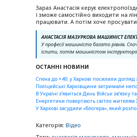
Зараз Анастасія керує електропоїзд
і зможе самостійно виходити на лін
працювати. А потім хоче просуватись
АНАСТАСІЯ МАЗУРКОВА МАШИНІСТ ЕЛЕК
У професії машиніста багато рівнів. Споч
іспити, потім машиністом інструкторо
ОСТАННІ НОВИНИ
Спека до +40: у Харкові посилили догляд
Поліцейські Харківщини затримали непо
В Україні зʼявиться День Військ зв’язку т
Енергетики повертають світло жителям Х
У Харкові засудили «блогера», який роз
Категорія:
Відео