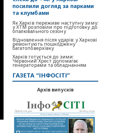
посилили догляд за парками
та клумбами
Як Харків переживе наступну зиму:
у ХТМ розповіли про підготовку до
опалювального сезону
Відновлення після ударів: у Харкові
ремонтують пошкоджену
багатоповерхівку
Харків готується до зими:
Червоний Хрест допомагає
генераторами та обладнанням
ГАЗЕТА “ІНФОСІТІ”
Архів випусків