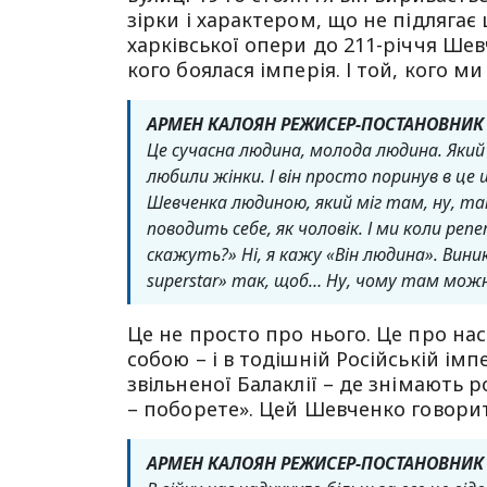
зірки і характером, що не підлягає 
харківської опери до 211-річчя Шевч
кого боялася імперія. І той, кого 
АРМЕН КАЛОЯН РЕЖИСЕР-ПОСТАНОВНИК
Це сучасна людина, молода людина. Який
любили жінки. І він просто поринув в це
Шевченка людиною, який міг там, ну, там 
поводить себе, як чоловік. І ми коли р
скажуть?» Ні, я кажу «Він людина». Виникл
superstar» так, щоб… Ну, чому там мож
Це не просто про нього. Це про нас
собою – і в тодішній Російській імпер
звільненої Балаклії – де знімають р
– поборете». Цей Шевченко говорит
АРМЕН КАЛОЯН РЕЖИСЕР-ПОСТАНОВНИК