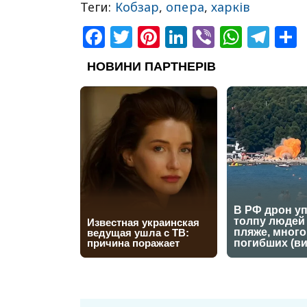
Теги:
Кобзар
,
опера
,
харків
Facebook
Twitter
Pinterest
LinkedIn
Viber
What
Tel