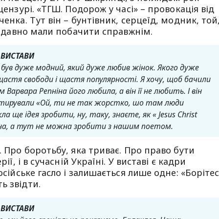
цензурі. «ТГШ. Подорож у часі» – провокація від
енка. Тут він – бунтівник, серцеїд, модник, той
ми давно мали побачити справжнім.
 ВИСТАВИ
 був дуже модний, який дуже любив жінок. Якого дуже
 щастя свободи і щастя популярності. Я хочу, щоб бачили
Варвара Репніна його любила, а він її не любить. І він
епетирували «Ой, ти не так жорстко, шо там люди
а ще ідея зробити, ну, таку, знаєте, як « Jesus Christ
на, а тут не можна зробити з нашим поетом.
. Про боротьбу, яка триває. Про право бути
ії, і в сучасній Україні. У виставі є кадри
осійське гасло і залишається лише одне: «Боріте
ь звідти.
 ВИСТАВИ