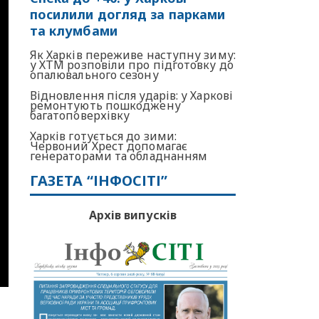
посилили догляд за парками
та клумбами
Як Харків переживе наступну зиму:
у ХТМ розповіли про підготовку до
опалювального сезону
Відновлення після ударів: у Харкові
ремонтують пошкоджену
багатоповерхівку
Харків готується до зими:
Червоний Хрест допомагає
генераторами та обладнанням
ГАЗЕТА “ІНФОСІТІ”
Архів випусків