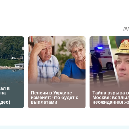
sApp
egram
Share