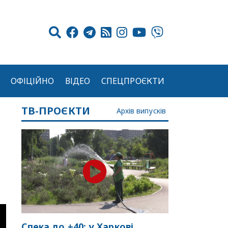
ОФІЦІЙНО
ВІДЕО
СПЕЦПРОЄКТИ
ТВ-ПРОЄКТИ
Архів випусків
Спека до +40: у Харкові