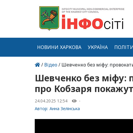
НОВИНИ ХАРКОВА
УКРАЇНА
ПОЛІТ
/
Відео
/ Шевченко без міфу: провокат
Шевченко без міфу: 
про Кобзаря покажут
24.04.2025 12:54
-
Автор:
Анна Зелінська