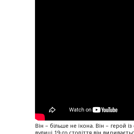
Він – більше не ікона. Він – герой і
вулиці 19-го століття він вириваєтьс