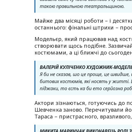
такою правильною театральщиною.
Майже два місяці роботи – і десятк
останнього: фінальні штрихи – про
Модельєр, який працював над костю
створювати щось подібне. Зазвича
костюмами, а ці ближчі до сьогоде
ВАЛЕРІЙ КУЛІЧЕНКО ХУДОЖНИК-МОДЕЛ
Я би не сказав, шо це проще, це швидше,
битових костюмів, які носять у житті. Ц
піджаки, то єсть ка би ето серйозна ро
Актори зізнаються, готуючись до п
Шевченка заново. Перечитували йо
Тараса – пристрасного, вразливого,
МИКИТА МАРИНЧАК ВИКОНАВЕЦЬ РОЛІ З