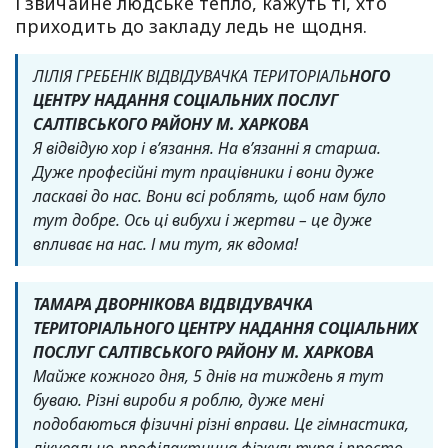
і звичайне людське тепло, кажуть ті, хто
приходить до закладу ледь не щодня.
ЛІЛІЯ ГРЕБЕНІК ВІДВІДУВАЧКА ТЕРИТОРІАЛЬ
НОГО
ЦЕНТРУ НАДАННЯ СОЦІАЛЬНИХ ПОСЛУГ
САЛТІВСЬКОГО РАЙОНУ М. ХАРКОВА
Я відвідую хор і вʼязання. На вʼязанні я старша.
Дуже професійні тут працівники і вони дуже
ласкаві до нас. Вони всі роблять, щоб нам було
тут добре. Ось ці вибухи і жертви – це дуже
впливає на нас. І ми тут, як вдома!
ТАМАРА ДВОРНІКОВА ВІДВІДУВАЧКА
ТЕРИТОРІАЛЬНОГО ЦЕНТРУ НАДАННЯ СОЦІАЛЬНИХ
ПОСЛУГ САЛТІВСЬКОГО РАЙОНУ М. ХАРКОВА
Майже кожного дня, 5 днів на тиждень я тут
буваю. Різні вироби я роблю, дуже мені
подобаються фізичні різні вправи. Це гімнастика,