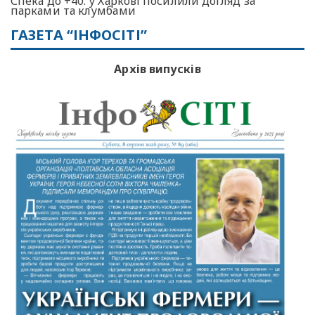
Спека до +40: у Харкові посилили догляд за
парками та клумбами
ГАЗЕТА “ІНФОСІТІ”
Архів випусків