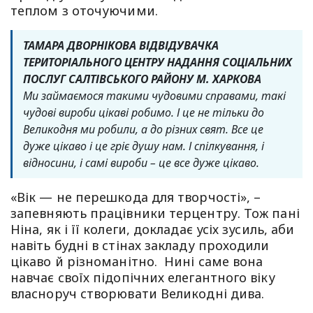
теплом з оточуючими.
ТАМАРА ДВОРНІКОВА ВІДВІДУВАЧКА
ТЕРИТОРІАЛЬНОГО ЦЕНТРУ НАДАННЯ СОЦІАЛЬНИХ
ПОСЛУГ САЛТІВСЬКОГО РАЙОНУ М. ХАРКОВА
Ми займаємося такими чудовими справами, такі
чудові вироби цікаві робимо. І це не тільки до
Великодня ми робили, а до різних свят. Все це
дуже цікаво і це гріє душу нам. І спілкування, і
відносини, і самі вироби – це все дуже цікаво.
«Вік — не перешкода для творчості», –
запевняють працівники терцентру. Тож пані
Ніна, як і її колеги, докладає усіх зусиль, аби
навіть будні в стінах закладу проходили
цікаво й різноманітно. Нині саме вона
навчає своїх підопічних елегантного віку
власноруч створювати Великодні дива.