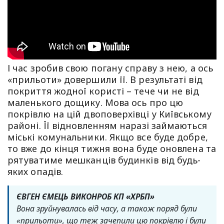
І час зробив свою погану справу з нею, а ось
«прильоти» довершили її. В результаті від
покриття жодної користі – тече чи не від
маленького дощику. Мова ось про цю
покрівлю на цій двоповерхівці у Київському
районі. Її відновленням наразі займаються
міські комунальники. Якщо все буде добре,
то вже до кінця тижня вона буде оновлена та
рятуватиме мешканців будинків від будь-
яких опадів.
ЄВГЕН ЄМЕЦЬ ВИКОНРОБ КП «ХРБП»
Вона зруйнувалась від часу, а також поряд були
«прильоти», що теж зачепили цю покрівлю і були