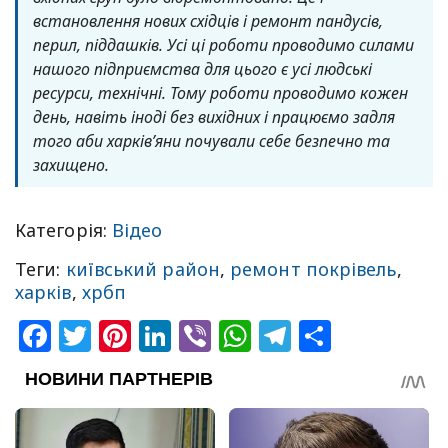
встановлення нових східців і ремонт пандусів,
перил, піддашків. Усі ці роботи проводимо силами
нашого підприємства для цього є усі людські
ресурси, технічні. Тому роботи проводимо кожен
день, навіть іноді без вихідних і працюємо задля
того аби харків’яни почували себе безпечно та
захищено.
Категорія:
Відео
Теги:
київський район
,
ремонт покрівель
,
харків
,
хрбп
Facebook
Twitter
Pinterest
LinkedIn
Viber
WhatsApp
Telegram
Share