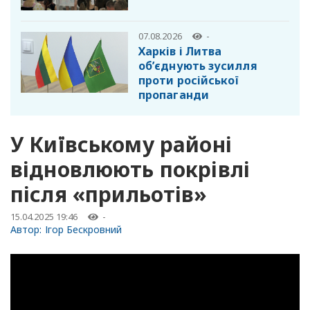
07.08.2026
-
Харків і Литва
об’єднують зусилля
проти російської
пропаганди
У Київському районі
відновлюють покрівлі
після «прильотів»
15.04.2025 19:46
-
Автор:
Ігор Бескровний