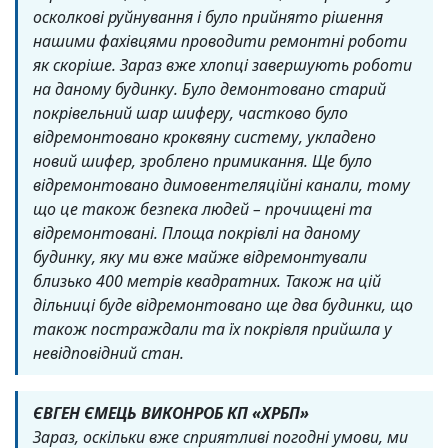
осколкові руйнування і було прийнято рішення
нашими фахівцями проводити ремонтні роботи
як скоріше. Зараз вже хлопці завершують роботи
на даному будинку. Було демонтовано старий
покрівельний шар шиферу, частково було
відремонтовано кроквяну систему, укладено
новий шифер, зроблено примикання. Ще було
відремонтовано димовентеляційні канали, тому
що це також безпека людей – прочищені та
відремонтовані. Площа покрівлі на даному
будинку, яку ми вже майже відремонтували
близько 400 метрів квадратних. Також на цій
дільниці буде відремонтовано ще два будинки, що
також постраждали та їх покрівля прийшла у
невідповідний стан.
ЄВГЕН ЄМЕЦЬ ВИКОНРОБ КП «ХРБП»
Зараз, оскільки вже сприятливі погодні умови, ми