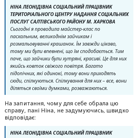
НІНА ЛЕОНІДІВНА СОЦІАЛЬНИЙ ПРАЦІВНИК
ТЕРИТОРІАЛЬНОГО ЦЕНТРУ НАДАННЯ СОЦІАЛЬНИХ
ПОСЛУГ САЛТІВСЬКОГО РАЙОНУ М. ХАРКОВА
Сьогодні я проводила майстер-клас по
пасхальним, великоднім зайчикам і
розмальовуванні крашанок. Їм завжди цікаво,
тому ми були впевнені, що їм сподобається. Тим
паче, що зайчики були хутряні, красиві. Це для них
якийсь ковток свіжого повітря. Багато
підопічних, які одинокі, тому вони приходять
сюди, спілкуються. Спілкування для них – все, вони
діляться своїми думками, розважаються.
На запитання, чому для себе обрала цю
справу, пані Ніна, не задумуючись, швидко
відповідає:
НІНА ЛЕОНІДІВНА СОЦІАЛЬНИЙ ПРАЦІВНИК