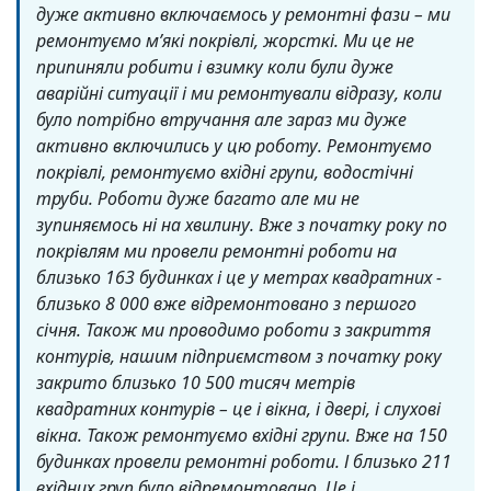
дуже активно включаємось у ремонтні фази – ми
ремонтуємо м’які покрівлі, жорсткі. Ми це не
припиняли робити і взимку коли були дуже
аварійні ситуації і ми ремонтували відразу, коли
було потрібно втручання але зараз ми дуже
активно включились у цю роботу. Ремонтуємо
покрівлі, ремонтуємо вхідні групи, водостічні
труби. Роботи дуже багато але ми не
зупиняємось ні на хвилину. Вже з початку року по
покрівлям ми провели ремонтні роботи на
близько 163 будинках і це у метрах квадратних -
близько 8 000 вже відремонтовано з першого
січня. Також ми проводимо роботи з закриття
контурів, нашим підприємством з початку року
закрито близько 10 500 тисяч метрів
квадратних контурів – це і вікна, і двері, і слухові
вікна. Також ремонтуємо вхідні групи. Вже на 150
будинках провели ремонтні роботи. І близько 211
вхідних груп було відремонтовано. Це і