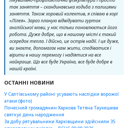
лікувально-профілактична фізкультура і просто
так заняття – скандинавська ходьба з палицями
заняття. Також хоровий колектив, я співаю в хорі
«Лілея». Зараз планую відвідувати гурток
англійської мови, у нас тільки поновлюється його
робота. Дуже добре, що в нашому місті є такий
осередок тепла. І дійсно, це острів надії. І це дуже,
ви знаєте, допомагає нам жити, сподіватися і
вірити в нашу перемогу і надіятися на все
найкраще. Що все буде Україна, все буде добре в
нашій країні.
ОСТАННІ НОВИНИ
У Салтівському районі усувають наслідки ворожої
атаки (фото)
Почесний громадянин Харкова Тетяна Таукешева
святкує день народження
За добу рятувальники Харківщини здійснили 35