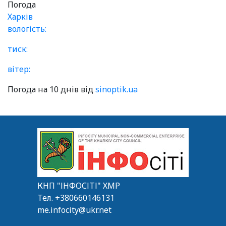
Погода
Харків
вологість:
тиск:
вітер:
Погода на 10 днів від
sinoptik.ua
КНП "ІНФОСІТІ" ХМР
Тел.
+380660146131
me.infocity@ukr.net