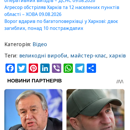
оперативних виїздів – ДСНС 09.08.2026
Агресор обстріляв Харків та 12 населених пунктів
області – ХОВА 09.08.2026
Ворог вдарив по багатоповерхівці у Харкові: двоє
загиблих, понад 10 постраждалих
Категорія:
Відео
Теги:
великодні вироби
,
майстер-клас
,
харків
Facebook
Twitter
Pinterest
LinkedIn
Viber
WhatsApp
Telegram
Share