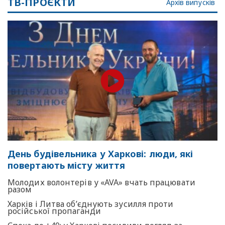
ТВ-ПРОЄКТИ
Архів випусків
День будівельника у Харкові: люди, які
повертають місту життя
Молодих волонтерів у «AVA» вчать працювати
разом
Харків і Литва об’єднують зусилля проти
російської пропаганди