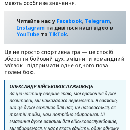
мають особливе значення.
Читайте нас у
Facebook
,
Telegram
,
Instagram
та дивіться наші відео в
YouТube
та
TikTok
.
Це не просто спортивна гра — це спосіб
зберегти бойовий дух, зміцнити командний
зв’язок і підтримати одне одного поза
полем бою.
ОЛЕКСАНДР ВІЙСЬКОВОСЛУЖБОВЕЦЬ
За цю частину вперше граю, мої враження дуже
позитивні, ми намагалися перемогти. Я вважаю,
що це дуже важливо для нас, це називається, як
третій тайм, нам потрібно збиратися. Ці
змагання дуже важливі для військовослужбовців,
ми збираємося, у нас є якась єдність, один одному