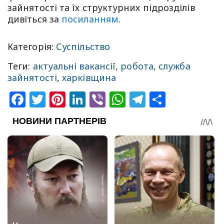
зайнятості та їх структурних підрозділів
дивіться за
посиланням
.
Категорія:
Суспільство
Теги:
актуальні вакансії
,
робота
,
служба
зайнятості
,
харківщина
Facebook
Twitter
Pinterest
LinkedIn
Viber
WhatsApp
Telegram
Share