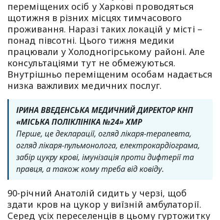
переміщених осіб у Харкові проводяться
щотижня в різних місцях тимчасового
проживання. Наразі таких локацій у місті –
понад півсотні. Цього тижня медики
працювали у Холодногірському районі. Але
консультаціями тут не обмежуються.
Внутрішньо переміщеним особам надається
низка важливих медичних послуг.
ІРИНА ВВЕДЕНСЬКА МЕДИЧНИЙ ДИРЕКТОР КНП
«МІСЬКА ПОЛІКЛІНІКА №24» ХМР
Перше, це декларації, огляд лікаря-терапевта,
огляд лікаря-пульмонолога, електрокардіограма,
забір цукру крові, імунізація проти дифтерії та
правця, а також кому треба від ковіду.
90-річний Анатолій сидить у черзі, щоб
здати кров на цукор у виїзній амбулаторії.
Серед усіх переселенців в цьому гуртожитку