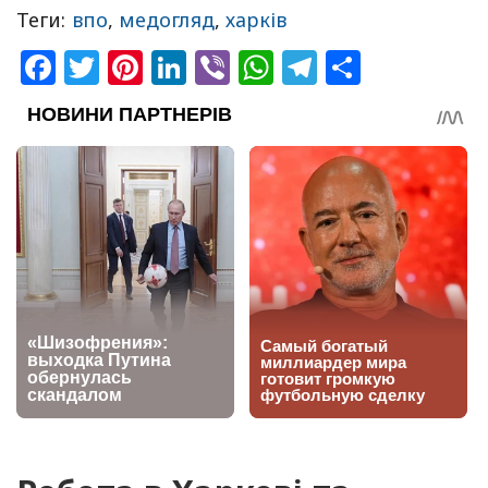
Теги:
впо
,
медогляд
,
харків
Facebook
Twitter
Pinterest
LinkedIn
Viber
WhatsApp
Telegram
Share