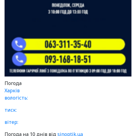
Погода
Харків
вологість:
тиск:
вітер:
Погода на 10 днів від
sinoptik.ua