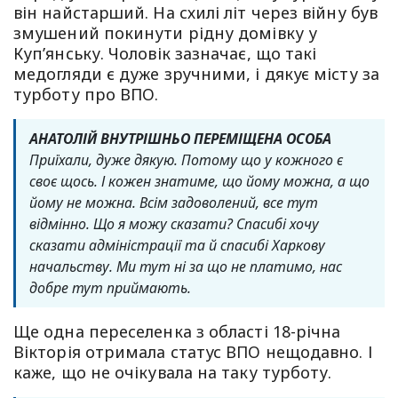
він найстарший. На схилі літ через війну був
змушений покинути рідну домівку у
Куп’янську. Чоловік зазначає, що такі
медогляди є дуже зручними, і дякує місту за
турботу про ВПО.
АНАТОЛІЙ ВНУТРІШНЬО ПЕРЕМІЩЕНА ОСОБА
Приїхали, дуже дякую. Потому що у кожного є
своє щось. І кожен знатиме, що йому можна, а що
йому не можна. Всім задоволений, все тут
відмінно. Що я можу сказати? Спасибі хочу
сказати адміністрації та й спасибі Харкову
начальству. Ми тут ні за що не платимо, нас
добре тут приймають.
Ще одна переселенка з області 18-річна
Вікторія отримала статус ВПО нещодавно. І
каже, що не очікувала на таку турботу.