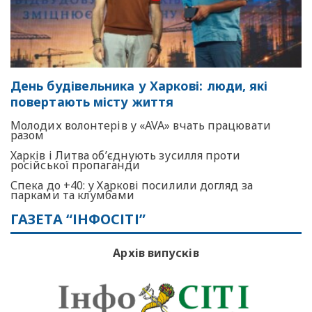
День будівельника у Харкові: люди, які
повертають місту життя
Молодих волонтерів у «AVA» вчать працювати
разом
Харків і Литва об’єднують зусилля проти
російської пропаганди
Спека до +40: у Харкові посилили догляд за
парками та клумбами
ГАЗЕТА “ІНФОСІТІ”
Архів випусків