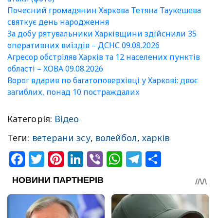
Почесний громадянин Харкова Тетяна Таукешева
святкує день народження
За добу рятувальники Харківщини здійснили 35
оперативних виїздів – ДСНС 09.08.2026
Агресор обстріляв Харків та 12 населених пунктів
області – ХОВА 09.08.2026
Ворог вдарив по багатоповерхівці у Харкові: двоє
загиблих, понад 10 постраждалих
Категорія:
Відео
Теги:
ветерани зсу
,
волейбол
,
харків
Facebook
Twitter
Pinterest
LinkedIn
Viber
WhatsApp
Telegram
Share