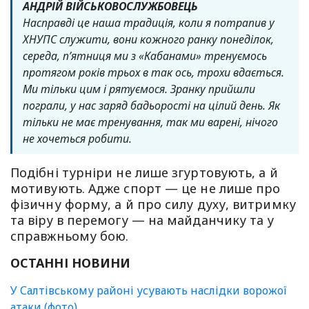
АНДРІЙ ВІЙСЬКОВОСЛУЖБОВЕЦЬ
Насправді це наша традиція, коли я потрапив у
ХНУПС служити, вони кожного ранку понеділок,
середа, пʼятниця ми з «Кабанами» тренуємось
протягом років трьох в так ось, трохи вдається.
Ми тільки цим і рятуємося. Зранку прийшли
пограли, у нас заряд бадьорості на цілий день. Як
тільки не має тренування, так ми варені, нічого
не хочеться робити.
Подібні турніри не лише згуртовують, а й
мотивують. Адже спорт — це не лише про
фізичну форму, а й про силу духу, витримку
та віру в перемогу — на майданчику та у
справжньому бою.
ОСТАННІ НОВИНИ
У Салтівському районі усувають наслідки ворожої
атаки (фото)