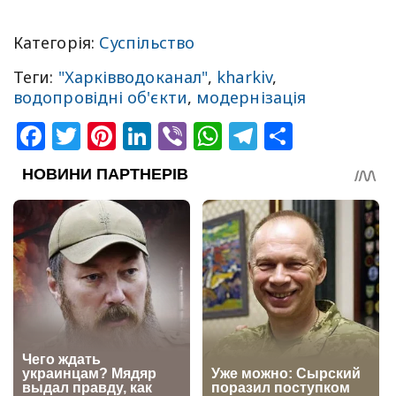
Категорія:
Суспільство
Теги:
"Харківводоканал"
,
kharkiv
,
водопровідні об'єкти
,
модернізація
Facebook
Twitter
Pinterest
LinkedIn
Viber
WhatsApp
Telegram
Share