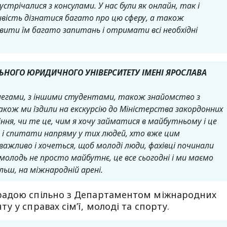
стрічалися з консулами. У нас були як онлайн, так і
вість дізнатися багато про цю сферу, а також
вити їм багато запитань і отримати всі необхідні
ЛЬНОГО ЮРИДИЧНОГО УНІВЕРСИТЕТУ ІМЕНІ ЯРОСЛАВА
олегами, з іншими студентами, також знайомство з
акож ми їздили на екскурсію до Міністерства закордонних
іння, чи те це, чим я хочу займатися в майбутньому і це
і спитати напряму у тих людей, хто вже цим
 важливо і хочеться, щоб молоді люди, фахівці починали
олодь не просто майбутнє, це все сьогодні і ми маємо
ьш, на міжнародній арені.
радою спільно з Департаментом міжнародних
 у справах сімʼї, молоді та спорту.