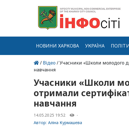
НОВИНИ ХАРКОВА
УКРАЇНА
ПОЛІТ
/
Відео
/ Учасники «Школи молодого 
навчання
Учасники «Школи м
отримали сертифіка
навчання
14.05.2025 19:52
-
Автор:
Аліна Курмашева