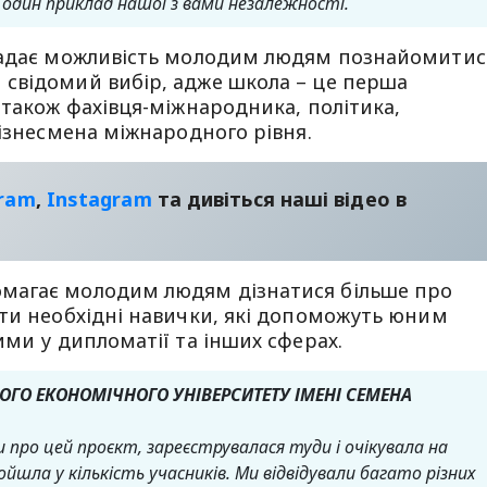
е один приклад нашої з вами незалежності.
 надає можливість молодим людям познайомитис
свідомий вибір, адже школа – це перша
 також фахівця-міжнародника, політика,
бізнесмена міжнародного рівня.
gram
,
Instagram
та дивіться наші відео в
магає молодим людям дізнатися більше про
ути необхідні навички, які допоможуть юним
ми у дипломатії та інших сферах.
ОГО ЕКОНОМІЧНОГО УНІВЕРСИТЕТУ ІМЕНІ СЕМЕНА
 про цей проєкт, зареєструвалася туди і очікувала на
йшла у кількість учасників. Ми відвідували багато різних