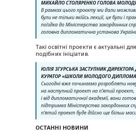
МИХАЙЛО СТОЛЯРЕНКО ГОЛОВА МОЛОДІ
В рамках цього проєкту ми дали можливі
були не тільки якійсь лекції, це були і п
поїздка до Міністерства закордонних спр
головна дипломатична установа Україн
Такі освітні проекти є актуальні 
подібних ініціатив.
ЮЛІЯ ЗГУРСЬКА ЗАСТУПНИК ДИРЕКТОРА
КУРАТОР «ШКОЛИ МОЛОДОГО ДИПЛОМА
Сьогодні вже починаємо розробляти нову
на наступний проект на пʼятий проект, 
і від дипломатичної академії, вони гото
підтримка Міністерства закордонних сп
пʼятий проект буде дійсно ще більш ма
ОСТАННІ НОВИНИ