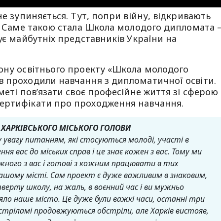
не зупиняється. Тут, попри війну, відкривають
і. Саме такою стала Школа молодого дипломата
ує майбутніх представників України на
зону освітнього проекту «Школа молодого
в проходили навчання з дипломатичної освіти.
меті повʼязати своє професійне життя зі сферою
ертифікати про проходження навчання.
ХАРКІВСЬКОГО МІСЬКОГО ГОЛОВИ
 увагу питанням, які стосуються молоді, участі в
ння вас до міських справ і це знає кожен з вас. Тому ми
ного з вас і готові з кожним працювати в тих
 нашому місті. Сам проект є дуже важливим в знаковим,
верту школу, на жаль, в воєнний час і ви мужньо
яло наше місто. Це дуже були важкі часи, останні три
стріламі продовжуються обстріли, але Харків вистояв,