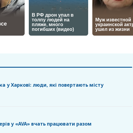
а у Харкові: люди, які повертають місту
рів у «AVA» вчать працювати разом