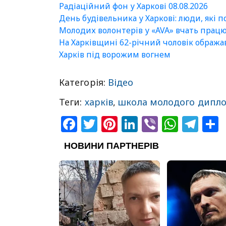
Радіаційний фон у Харкові 08.08.2026
День будівельника у Харкові: люди, які 
Молодих волонтерів у «AVA» вчать прац
На Харківщині 62-річний чоловік ображ
Харків під ворожим вогнем
Категорія:
Відео
Теги:
харків
,
школа молодого дипл
Facebook
Twitter
Pinterest
LinkedIn
Viber
What
Tel