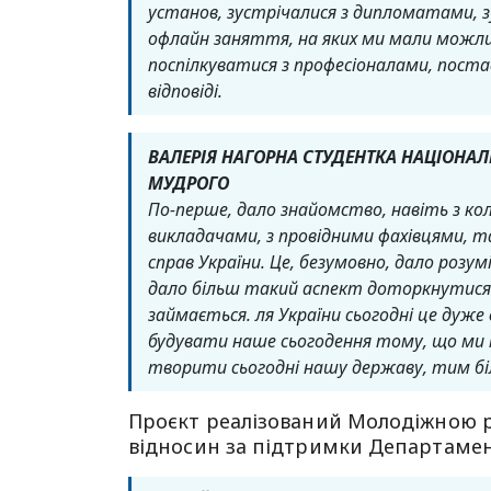
установ, зустрічалися з дипломатами, зу
офлайн заняття, на яких ми мали можли
поспілкуватися з професіоналами, поста
відповіді.
ВАЛЕРІЯ НАГОРНА СТУДЕНТКА НАЦІОНА
МУДРОГО
По-перше, дало знайомство, навіть з к
викладачами, з провідними фахівцями, т
справ України. Це, безумовно, дало розум
дало більш такий аспект доторкнутися 
займається. ля України сьогодні це дуже
будувати наше сьогодення тому, що ми м
творити сьогодні нашу державу, тим біл
Проєкт реалізований Молодіжною 
відносин за підтримки Департаменту