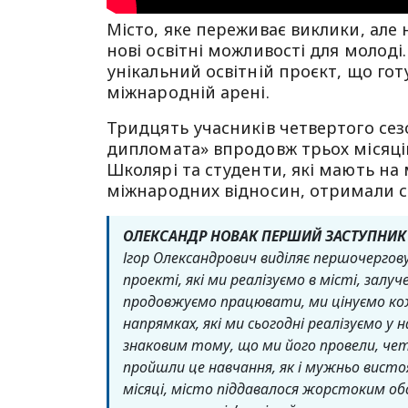
Місто, яке переживає виклики, але 
нові освітні можливості для молод
унікальний освітній проєкт, що гот
міжнародній арені.
Тридцять учасників четвертого се
дипломата» впродовж трьох місяці
Школярі та студенти, які мають на 
міжнародних відносин, отримали с
ОЛЕКСАНДР НОВАК ПЕРШИЙ ЗАСТУПНИК 
Ігор Олександрович виділяє першочергову
проекті, які ми реалізуємо в місті, залуче
продовжуємо працювати, ми цінуємо кож
напрямках, які ми сьогодні реалізуємо у
знаковим тому, що ми його провели, чет
пройшли це навчання, як і мужньо висто
місяці, місто піддавалося жорстоким об