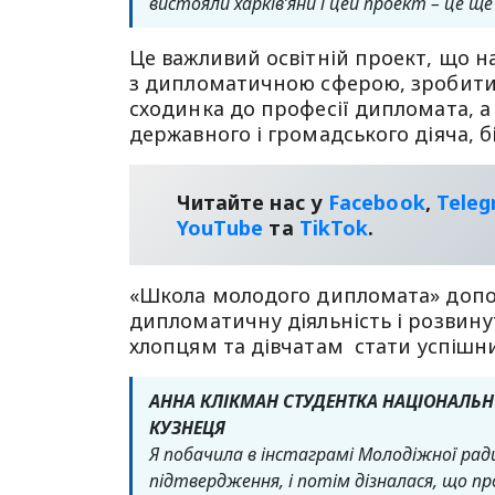
вистояли харківʼяни і цей проект – це щ
Це важливий освітній проект, що
з дипломатичною сферою, зробити 
сходинка до професії дипломата, а
державного і громадського діяча, 
Читайте нас у
Facebook
,
Tele
YouТube
та
TikTok
.
«Школа молодого дипломата» допо
дипломатичну діяльність і розвин
хлопцям та дівчатам стати успішни
АННА КЛІКМАН СТУДЕНТКА НАЦІОНАЛЬН
КУЗНЕЦЯ
Я побачила в інстаграмі Молодіжної ради
підтвердження, і потім дізналася, що про