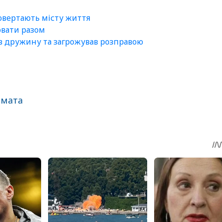
повертають місту життя
ювати разом
ав дружину та загрожував розправою
омата
sApp
egram
Share