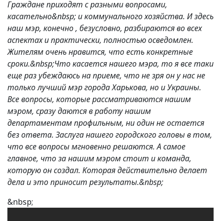
Граждане приходят с разными вопросами,
касательно&nbsp; и коммунального хозяйства. И здесь
наш мэр, конечно , безусловно, разбираются во всех
аспектах и практически, полностью осведомлен.
Жителям очень нравится, что есть конкретные
сроки.
&nbsp;Что касается нашего мэра, то я все таки
еще раз убеждаюсь на приеме, что не зря он у нас не
только лучший мэр города Харькова, но и Украины.
Все вопросы, которые рассматриваются нашим
мэром, сразу даются в работу нашим
департаментам профильным, ни один не остается
без ответа. Заслуга нашего городского головы в том,
что все вопросы мгновенно решаются. А самое
главное, что за нашим мэром стоит и команда,
которую он создал. Которая действительно делает
дела и это приносит результаты.&nbsp;
&nbsp;