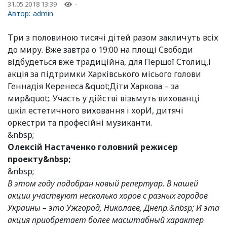
31.05.2018 13:39
-
Автор:
admin
Три з половиною тисячі дітей разом закличуть всіх
до миру. Вже завтра о 19:00 на площі Свободи
відбудеться вже традиційна, для Першої Столиц,і
акція за підтримки Харківського місього голови
Геннадія Керенеса &quot;Діти Харкова – за
мир&quot;. Участь у дійстві візьмуть вихованці
шкіл естетичного виховання і хорИ, дитячі
оркестри та професійні музиканти.
&nbsp;
Олексій Настаченко головний режисер
проекту&nbsp;
&nbsp;
В этом году подобран новый репертуар. В нашей
акции участвуют несколько хоров с разных городов
Украины – это Ужгород, Николаев, Днепр.&nbsp; И эта
акция приобретает более масштабный характер