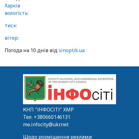
Харків
вологість:
тиск:
вітер:
Погода на 10 днів від
sinoptik.ua
КНП "ІНФОСІТІ" ХМР
Тел.
+380660146131
me.infocity@ukr.net
Щодо розміщення реклами: