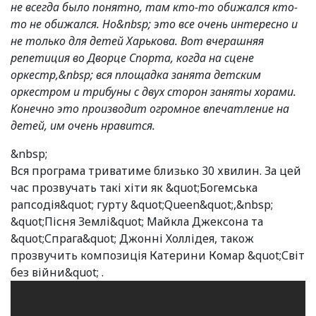
не всегда было понятно, там кто-то обижался кто-
то не обижался. Но&nbsp; это все очень интересно и
не только для детей Харькова. Вот вчерашняя
репетиция во Дворце Спорта, когда на сцене
оркестр,&nbsp; вся площадка занята детским
оркестром и трибуны с двух сторон заняты хорами.
Конечно это производит огромное впечатление на
детей, им очень нравится.
&nbsp;
Вся програма триватиме близько 30 хвилин. За цей
час прозвучать такі хіти як &quot;Богемська
рапсодія&quot; гурту &quot;Queen&quot;,&nbsp;
&quot;Пісня Землі&quot; Майкла Джексона та
&quot;Спрага&quot; Джонні Холлідея, також
прозвучить композиція Катерини Комар &quot;Світ
без війни&quot; .