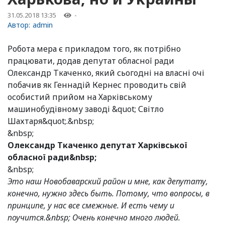
31.05.2018 13:35
-
Автор:
admin
Робота мера є прикладом того, як потрібно
працювати, додав депутат обласної ради
Олександр Ткаченко, який сьогодні на власні очі
побачив як Геннадій Кернес проводить свій
особистий прийом на Харківському
машинобудівному заводі &quot; Світло
Шахтаря&quot;.&nbsp;
&nbsp;
Олександр Ткаченко депутат Харківської
обласної ради&nbsp;
&nbsp;
Это наш Новобаварский район и мне, как депутату,
конечно, нужно здесь быть. Потому, что вопросы, в
принципе, у нас все смежные. И есть чему и
поучится.&nbsp; Очень конечно много людей.