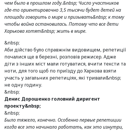
чем было в прошлом году.&nbsp; Число участников
где-то ориентировочно 3,5 тысячи будет детей на
площади говорить о мире и призывать&nbsp; к тому
чтобы война остановилась. Потому что все дети
Харькова хотят&nbsp; жить в мире.
&nbsp;
Аби дійство було справжнім видовищем, репетиції
почалися ще в березні, розповів режисер. Адже
діти з інших міст мали готуватися, вчити тексти та
ноти, для того щоб по приїзду до Харкова взяти
участь у загальних репетиціях, які тривали&nbsp;
не одну годину.
&nbsp;
Денис Дорошенко головний диригент
проекту&nbsp;
&nbsp;
Было тяжело, конечно. Особенно первые репетиции
когда все это начинало работать, как это изнутри,