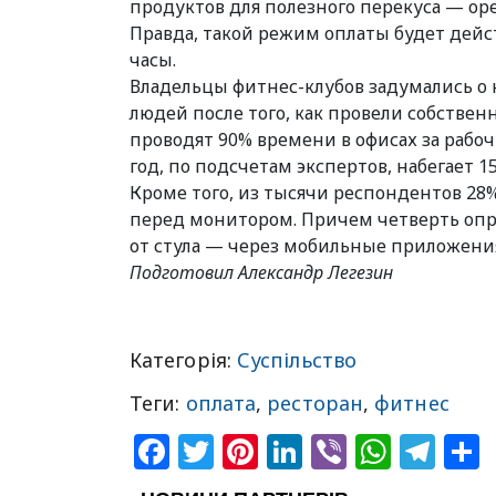
продуктов для полезного перекуса — орех
Правда, такой режим оплаты будет дейст
часы.
Владельцы фитнес-клубов задумались о
людей после того, как провели собствен
проводят 90% времени в офисах за рабоч
год, по подсчетам экспертов, набегает 15
Кроме того, из тысячи респондентов 2
перед монитором. Причем четверть опр
от стула — через мобильные приложени
Подготовил Александр Легезин
Категорія:
Суспільство
Теги:
оплата
,
ресторан
,
фитнес
Facebook
Twitter
Pinterest
LinkedIn
Viber
What
Tel