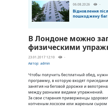
06.08.2026
-
Відновлення післ
пошкоджену баг
В Лондоне можно зап
физическими упраж
23.01.2017 12:10
-
Автор:
admin
Чтобы получить бесплатный обед, нуж
программу, в которую входят приседани
занятия на беговой дорожке и велотрен
между разными видами упражнений.
За свои старания приверженцы здоровог
копченым лососем или жареным сыром «х