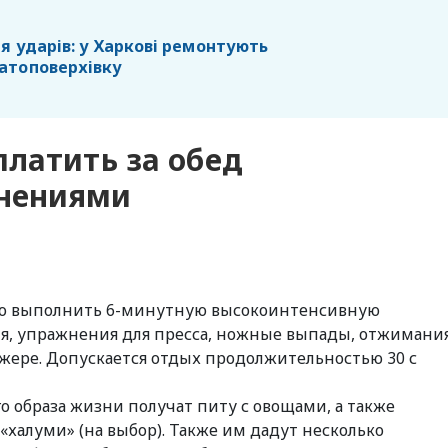
я ударів: у Харкові ремонтують
атоповерхівку
латить за обед
нениями
но выполнить 6-минутную высокоинтенсивную
я, упражнения для пресса, ножные выпады, отжимания
ажере. Допускается отдых продолжительностью 30 с
о образа жизни получат питу с овощами, а также
алуми» (на выбор). Также им дадут несколько