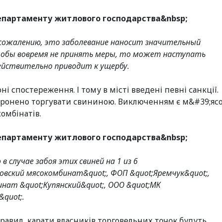
Департаменту житлового господарства&nbsp;
к сожалению, это заболевание наносит значительный
чтобы вовремя не принять меры, то может наступать
действительно приводит к ущербу.
ні спостереження. І тому в місті введені певні санкції.
оронено торгувати свининою. Виключенням є м&#39;ясо
омбінатів.
Департаменту житлового господарства&nbsp;
 случае забоя этих свиней на 1 из 6
овский мясокомбинат&quot;, ФОП &quot;Яремчук&quot;,
инат &quot;Купянский&quot;, ООО &quot;МК
&quot;.
равил, карати власників торговельних точок будуть