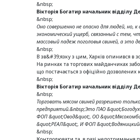
&nbsp;
Вікторія Богатир начальник відділу 
&nbsp;
Оно совершенно не опасно для людей, но, 
экономический ущерб, связанный с тем, 
массовый падеж поголовья свиней, а это 
&nbsp;
В зв&#39;язку з цим, Харків опинився в зо
На ринках та торгових майданчиках заб
що постачається з офіційно дозволених к
&nbsp;
Вікторія Богатир начальник відділу 
&nbsp;
Торговать мясом свиней разрешено только в
предприятий.&nbsp;
Это ПАО &quot;Богодух
ФОП &quot;Овод&quot;, ОО &quot;Мясокомб
&quot;РЕАЛ&quot;, И ФОП &quot;Водяницкий
&nbsp;
Контролювати та, в разі недотримання п