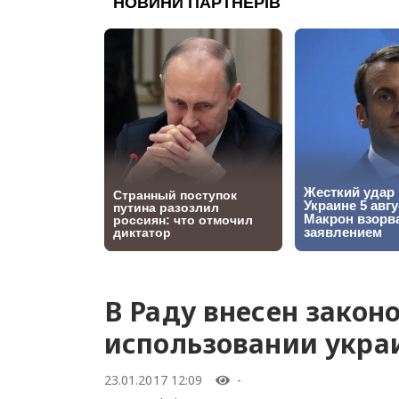
В Раду внесен закон
использовании укра
23.01.2017 12:09
-