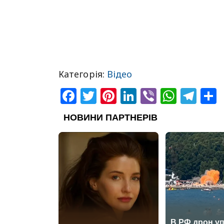
Категорія:
Відео
Facebook
Twitter
Pinterest
LinkedIn
Viber
What
Tel