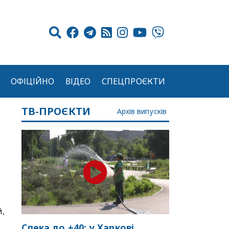
ОФІЦІЙНО
ВІДЕО
СПЕЦПРОЄКТИ
ТВ-ПРОЄКТИ
Архів випусків
й,
Спека до +40: у Харкові