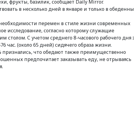
и, фрукты, базилик, сообщает Daily Mirror.
вовать в несколько дней в январе и только в обеденн
 необходимости перемен в стиле жизни современных
ное исследование, согласно которому служащие
им столом. С учетом среднего 8-часового рабочего дня 
76 час. (около 65 дней) сидячего образа жизни.
8% признались, что обедают также преимущественно
ошенных предпочитает заказывать еду, не отрываясь
я.
sApp
egram
Share