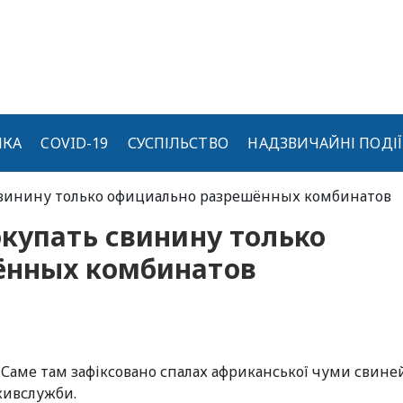
ИКА
COVID-19
СУСПІЛЬСТВО
НАДЗВИЧАЙНІ ПОДІЇ
свинину только официально разрешённых комбинатов
купать свинину только
ённых комбинатов
. Саме там зафіксовано спалах африканської чуми свине
живслужби.