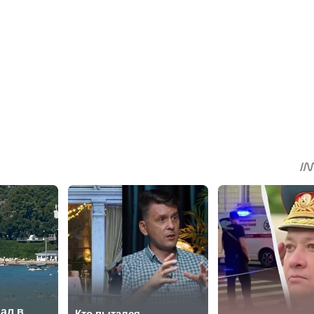
sApp
egram
Share