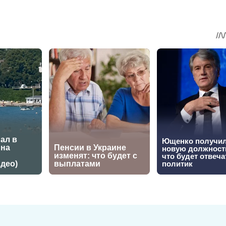
sApp
egram
Share