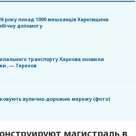
026 року понад 1000 мешканців Харківщини
абічну допомогу
ципального транспорту Харкова оновили
ки, — Терехов
дковують вулично-дорожню мережу (фото)
конструируют магистраль в