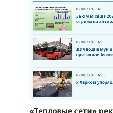
07.08.2026
-
За сім місяців 2
отримали антир
07.08.2026
-
Для водіїв муні
протоколи безпе
07.08.2026
-
У Харкові упоря
«Тепловые сети» ре