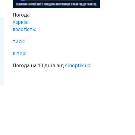
Погода
Харків
вологість:
тиск:
вітер:
Погода на 10 днів від
sinoptik.ua