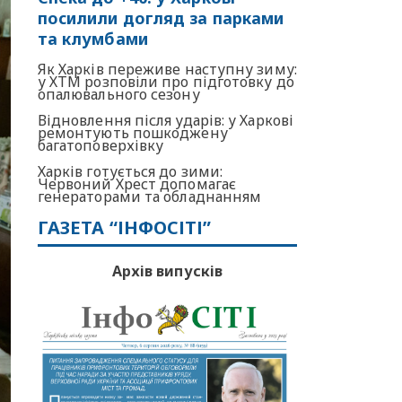
посилили догляд за парками
та клумбами
Як Харків переживе наступну зиму:
у ХТМ розповіли про підготовку до
опалювального сезону
Відновлення після ударів: у Харкові
ремонтують пошкоджену
багатоповерхівку
Харків готується до зими:
Червоний Хрест допомагає
генераторами та обладнанням
ГАЗЕТА “ІНФОСІТІ”
Архів випусків