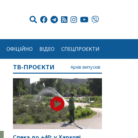
ОФІЦІЙНО
ВІДЕО
СПЕЦПРОЄКТИ
ТВ-ПРОЄКТИ
Архів випусків
Спека до +40: у Харкові