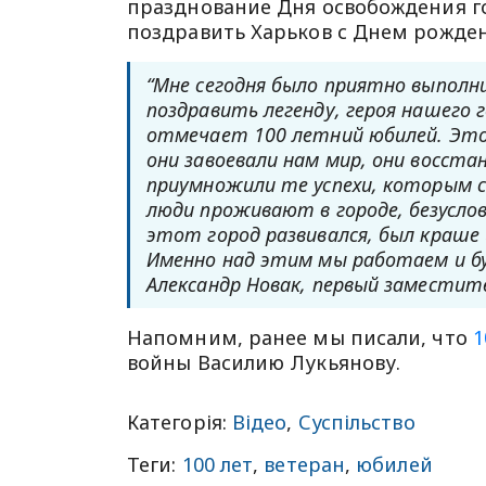
празднование Дня освобождения го
поздравить Харьков с Днем рожден
“Мне сегодня было приятно выполни
поздравить легенду, героя нашего
отмечает 100 летний юбилей. Это 
они завоевали нам мир, они восста
приумножили те успехи, которым с
люди проживают в городе, безуслов
этот город развивался, был краше 
Именно над этим мы работаем и б
Александр Новак, первый заместите
Напомним, ранее мы писали, что
1
войны Василию Лукьянову.
Категорія:
Відео
,
Суспільство
Теги:
100 лет
,
ветеран
,
юбилей