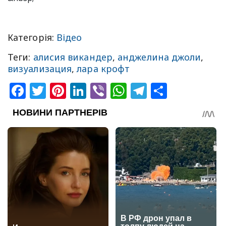
Категорія:
Відео
Теги:
алисия викандер
,
анджелина джоли
,
визуализация
,
лара крофт
Facebook
Twitter
Pinterest
LinkedIn
Viber
WhatsApp
Telegram
Share