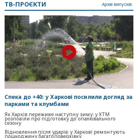
ТВ-ПРОЄКТИ
Архів випусків
Спека до +40: у Харкові посилили догляд за
парками та клумбами
Як Харків переживе наступну зиму: у ХТМ
розповіли про підготовку до опалювального
сезону
Відновлення після ударів: у Харкові ремонтують
пошкоджену багатоповерхівку