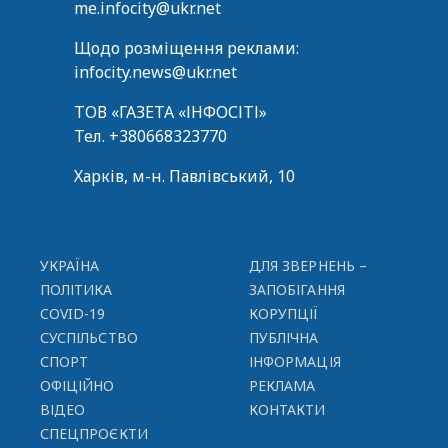
me.infocity@ukr.net
Щодо розміщення реклами:
infocity.news@ukr.net
ТОВ «ГАЗЕТА «ІНФОСІТІ»
Тел.
+380668323770
Харків, м-н. Павлівський, 10
УКРАЇНА
ДЛЯ ЗВЕРНЕНЬ –
ПОЛІТИКА
ЗАПОБІГАННЯ
COVID-19
КОРУПЦІЇ
СУСПІЛЬСТВО
ПУБЛІЧНА
СПОРТ
ІНФОРМАЦІЯ
ОФІЦІЙНО
РЕКЛАМА
ВІДЕО
КОНТАКТИ
СПЕЦПРОЄКТИ