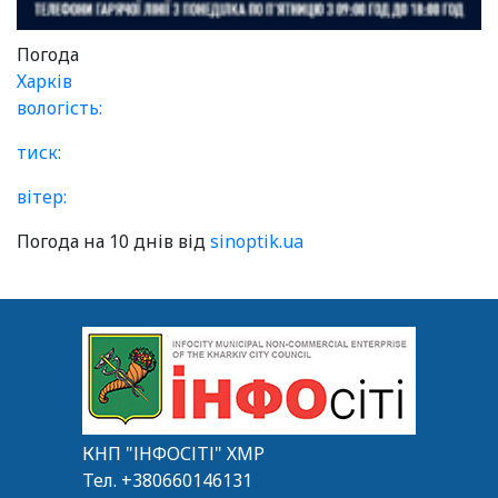
Погода
Харків
вологість:
тиск:
вітер:
Погода на 10 днів від
sinoptik.ua
КНП "ІНФОСІТІ" ХМР
Тел.
+380660146131