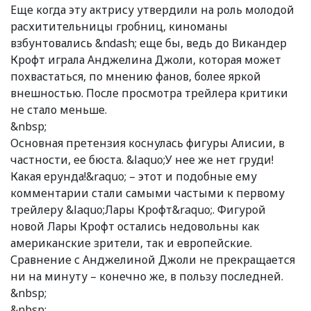
Еще когда эту актрису утвердили на роль молодой
расхитительницы гробниц, киноманы
взбунтовались &ndash; еще бы, ведь до Викандер
Крофт играла Анджелина Джоли, которая может
похвастаться, по мнению фанов, более яркой
внешностью. После просмотра трейлера критики
не стало меньше.
&nbsp;
Основная претензия коснулась фигуры Алисии, в
частности, ее бюста. &laquo;У нее же нет груди!
Какая ерунда!&raquo; – этот и подобные ему
комментарии стали самыми частыми к первому
трейлеру &laquo;Лары Крофт&raquo;. Фигурой
новой Лары Крофт остались недовольны как
американские зрители, так и европейские.
Сравнение с Анджелиной Джоли не прекращается
ни на минуту – конечно же, в пользу последней.
&nbsp;
&nbsp;