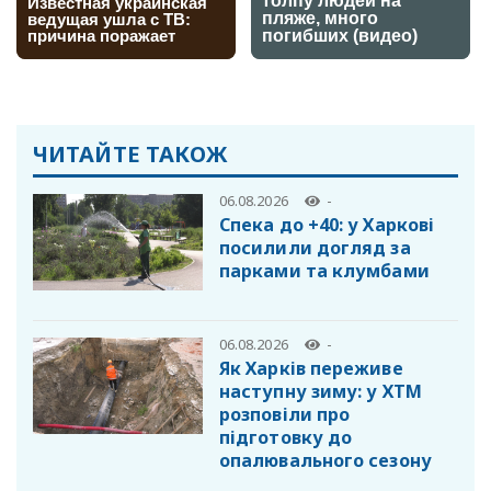
ЧИТАЙТЕ ТАКОЖ
06.08.2026
-
Спека до +40: у Харкові
посилили догляд за
парками та клумбами
06.08.2026
-
Як Харків переживе
наступну зиму: у ХТМ
розповіли про
підготовку до
опалювального сезону