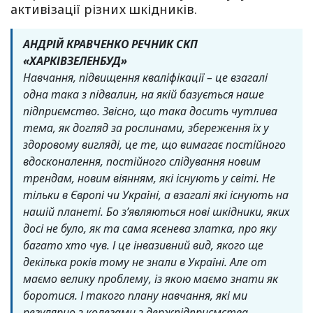
активізації різних шкідників.
АНДРІЙ КРАВЧЕНКО РЕЧНИК СКП
«ХАРКІВЗЕЛЕНБУД»
Навчання, підвищення кваліфікації – це взагалі
одна така з підвалин, на якій базується наше
підприємство. Звісно, що така досить чутлива
тема, як догляд за рослинами, збереження їх у
здоровому вигляді, це те, що вимагає постійного
вдосконалення, постійного слідування новим
трендам, новим віянням, які існують у світі. Не
тільки в Європі чи Україні, а взагалі які існують на
нашій планеті. Бо зʼявляються нові шкідники, яких
досі не було, як та сама ясенева златка, про яку
багато хто чув. І це інвазивний вид, якого ще
декілька років тому не знали в Україні. Але от
маємо велику проблему, із якою маємо знати як
боротися. І такого плану навчання, які ми
регулярно з колегами з держпідприємства