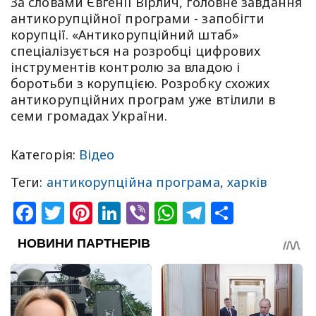
За словами Євгенії Вірлич, головне завдання
антикорупційної програми - запобігти
корупції. «Антикорупційний штаб»
спеціалізується на розробці цифрових
інструментів контролю за владою і
боротьби з корупцією. Розробку схожих
антикорупційних програм уже втілили в
семи громадах України.
Категорія:
Відео
Теги:
антикорупційна програма
,
харків
Facebook
Twitter
Pinterest
LinkedIn
Viber
WhatsApp
Telegram
Share