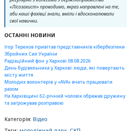
«Лісозахист» проводимо, якраз направлені на те,
аби наші фахівці знали, вміли і вдосконалювали
свої навички.
ОСТАННІ НОВИНИ
Ігор Терехов привітав представників кібербезпеки
Збройних Сил України
Радіаційний фон у Харкові 08.08.2026
День будівельника у Харкові: люди, які повертають
місту життя
Молодих волонтерів у «AVA» вчать працювати
разом
На Харківщині 62-річний чоловік ображав дружину
та загрожував розправою
Категорія:
Відео
Теги:
молодіжний парк
,
СКП