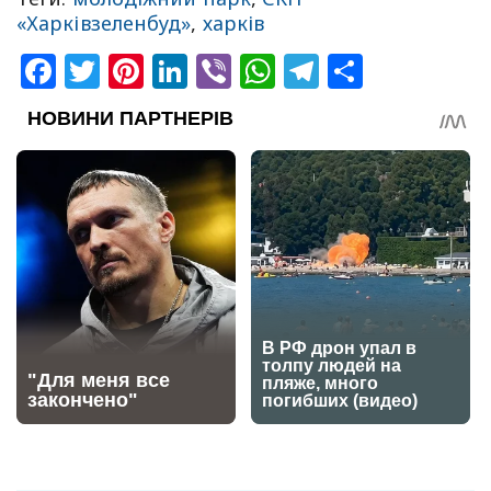
«Харківзеленбуд»
,
харків
Facebook
Twitter
Pinterest
LinkedIn
Viber
WhatsApp
Telegram
Share