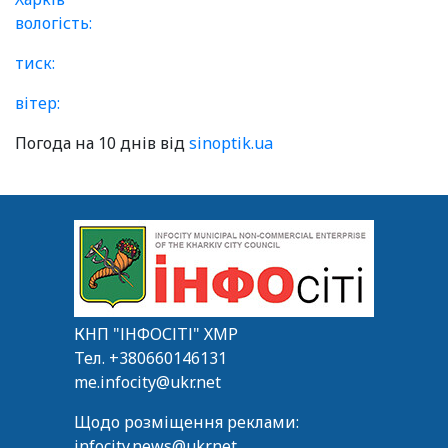
вологість:
тиск:
вітер:
Погода на 10 днів від
sinoptik.ua
КНП "ІНФОСІТІ" ХМР
Тел.
+380660146131
me.infocity@ukr.net
Щодо розміщення реклами:
infocity.news@ukr.net