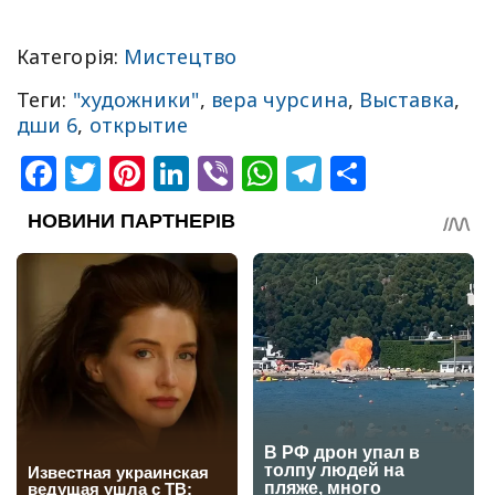
Категорія:
Мистецтво
Теги:
"художники"
,
вера чурсина
,
Выставка
,
дши 6
,
открытие
Facebook
Twitter
Pinterest
LinkedIn
Viber
WhatsApp
Telegram
Share