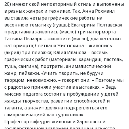
20) имеют свой неповторимый стиль и выполнены
в разных жанрах и техниках. Так, Анна Рохмаил
выставила четыре графические работы на
весеннюю тематику (гуашь); Екатерина Полтавская
представила живопись (масло) три натюрморта;
Татьяна Лымарь – живопись (масло), два весенних
натюрморта; Светлана Чистюхина – живопись
(акрил) три пейзажа; Юлия Иванова – восемь
графических работ (материалы: карандаш, пастель,
тушь, сангина), портреты, анималистический
жанр, пейзажи. «Учить творить, не будучи
творцом, невозможно, – говорят они. – Поэтому мы
с радостью приняли участие в выставках. – Ведь
миссия педагога состоит в пробуждении у детей
жажды творчества, развитии способностей и
таланта, а значит должна подкрепляться его
самореализацией как художника».
Профессор кафедры живописи Харьковской
государственной академии дизайна и искусств,