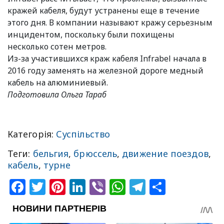
кражей кабеля, будут устранены еще в течение
этого дня. В компании называют кражу серьезным
инцидентом, поскольку были похищены
несколько сотен метров.
Из-за участившихся краж кабеля Infrabel начала в
2016 году заменять на железной дороге медный
кабель на алюминиевый.
Подготовила Ольга Тараб
Категорія:
Суспільство
Теги:
бельгия
,
брюссель
,
движение поездов
,
кабель
,
турне
Facebook
Twitter
Pinterest
LinkedIn
Viber
WhatsApp
Telegram
Share