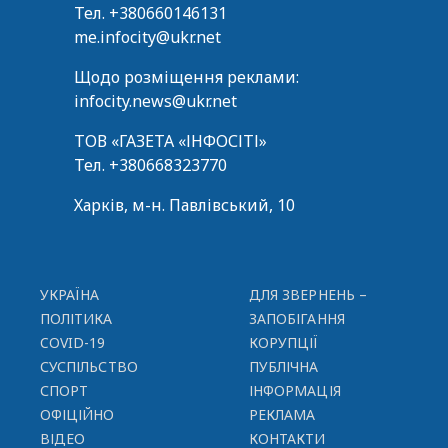
Тел.
+380660146131
me.infocity@ukr.net
Щодо розміщення реклами:
infocity.news@ukr.net
ТОВ «ГАЗЕТА «ІНФОСІТІ»
Тел.
+380668323770
Харків, м-н. Павлівський, 10
УКРАЇНА
ДЛЯ ЗВЕРНЕНЬ –
ПОЛІТИКА
ЗАПОБІГАННЯ
COVID-19
КОРУПЦІЇ
СУСПІЛЬСТВО
ПУБЛІЧНА
СПОРТ
ІНФОРМАЦІЯ
ОФІЦІЙНО
РЕКЛАМА
ВІДЕО
КОНТАКТИ