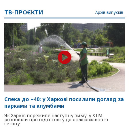
ТВ-ПРОЄКТИ
Архів випусків
Спека до +40: у Харкові посилили догляд за
парками та клумбами
Як Харків переживе наступну зиму: у ХТМ
розповіли про підготовку до опалювального
сезону