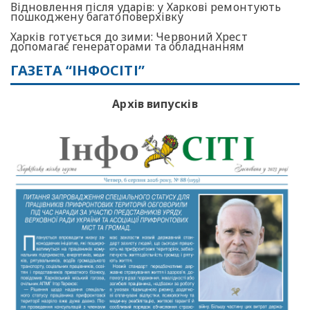
Відновлення після ударів: у Харкові ремонтують
пошкоджену багатоповерхівку
Харків готується до зими: Червоний Хрест
допомагає генераторами та обладнанням
ГАЗЕТА “ІНФОСІТІ”
Архів випусків