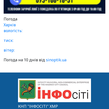
Погода
Харків
вологість:
тиск:
вітер:
Погода на 10 днів від
sinoptik.ua
КНП "ІНФОСІТІ" ХМР