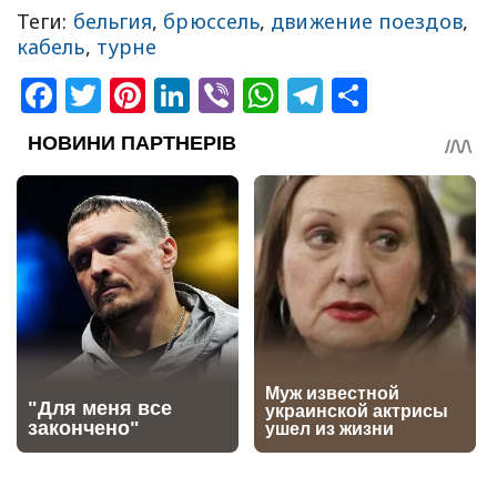
Теги:
бельгия
,
брюссель
,
движение поездов
,
кабель
,
турне
Facebook
Twitter
Pinterest
LinkedIn
Viber
WhatsApp
Telegram
Share