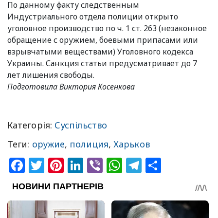
По данному факту следственным
Индустриального отдела полиции открыто
уголовное производство по ч. 1 ст. 263 (незаконное
обращение с оружием, боевыми припасами или
взрывчатыми веществами) Уголовного кодекса
Украины. Санкция статьи предусматривает до 7
лет лишения свободы.
Подготовила Виктория Косенкова
Категорія:
Суспільство
Теги:
оружие
,
полиция
,
Харьков
Facebook
Twitter
Pinterest
LinkedIn
Viber
WhatsApp
Telegram
Share