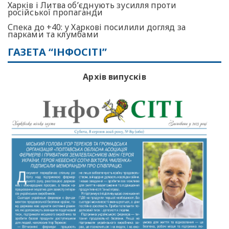
Харків і Литва об’єднують зусилля проти
російської пропаганди
Спека до +40: у Харкові посилили догляд за
парками та клумбами
ГАЗЕТА “ІНФОСІТІ”
Архів випусків