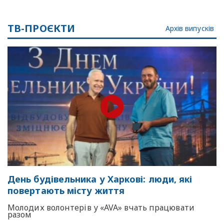
ТВ-ПРОЄКТИ
Архів випусків
День будівельника у Харкові: люди, які
повертають місту життя
Молодих волонтерів у «AVA» вчать працювати
разом