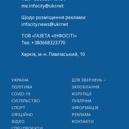
me.infocity@ukr.net
Щодо розміщення реклами:
infocity.news@ukr.net
ТОВ «ГАЗЕТА «ІНФОСІТІ»
Тел.
+380668323770
Харків, м-н. Павлівський, 10
УКРАЇНА
ДЛЯ ЗВЕРНЕНЬ –
ПОЛІТИКА
ЗАПОБІГАННЯ
COVID-19
КОРУПЦІЇ
СУСПІЛЬСТВО
ПУБЛІЧНА
СПОРТ
ІНФОРМАЦІЯ
ОФІЦІЙНО
РЕКЛАМА
ВІДЕО
КОНТАКТИ
СПЕЦПРОЄКТИ