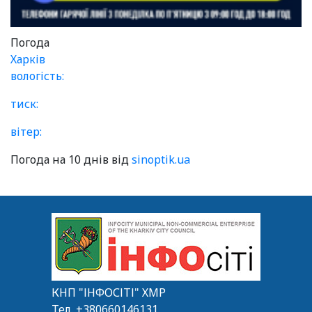
Погода
Харків
вологість:
тиск:
вітер:
Погода на 10 днів від
sinoptik.ua
КНП "ІНФОСІТІ" ХМР
Тел.
+380660146131