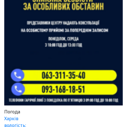
Погода
Харків
вологість: