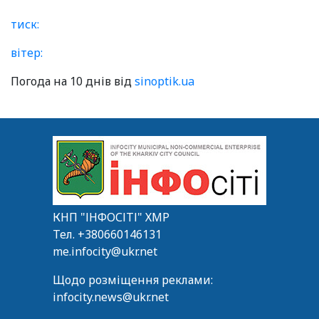
тиск:
вітер:
Погода на 10 днів від
sinoptik.ua
КНП "ІНФОСІТІ" ХМР
Тел.
+380660146131
me.infocity@ukr.net
Щодо розміщення реклами:
infocity.news@ukr.net