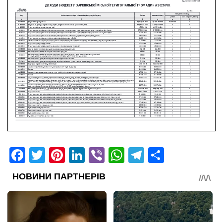
Facebook
Twitter
Pinterest
LinkedIn
Viber
WhatsApp
Telegram
Share