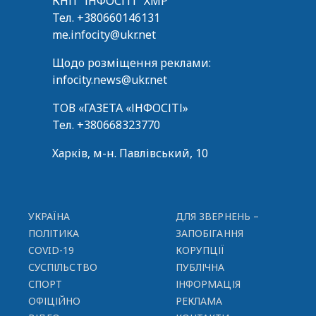
КНП "ІНФОСІТІ" ХМР
Тел.
+380660146131
me.infocity@ukr.net
Щодо розміщення реклами:
infocity.news@ukr.net
ТОВ «ГАЗЕТА «ІНФОСІТІ»
Тел.
+380668323770
Харків, м-н. Павлівський, 10
УКРАЇНА
ДЛЯ ЗВЕРНЕНЬ –
ПОЛІТИКА
ЗАПОБІГАННЯ
COVID-19
КОРУПЦІЇ
СУСПІЛЬСТВО
ПУБЛІЧНА
СПОРТ
ІНФОРМАЦІЯ
ОФІЦІЙНО
РЕКЛАМА