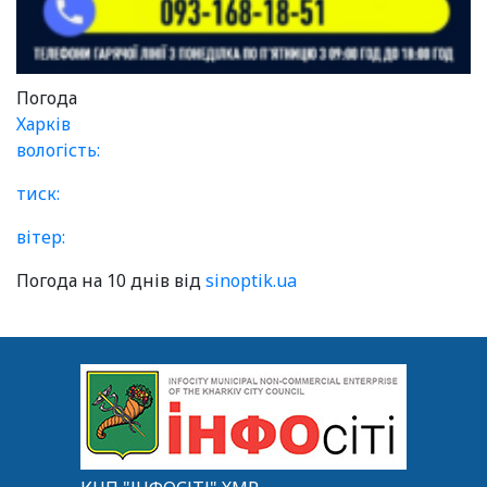
Погода
Харків
вологість:
тиск:
вітер:
Погода на 10 днів від
sinoptik.ua