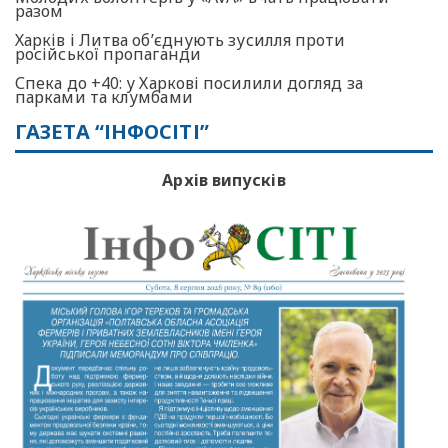
разом
Харків і Литва об’єднують зусилля проти
російської пропаганди
Спека до +40: у Харкові посилили догляд за
парками та клумбами
ГАЗЕТА “ІНФОСІТІ”
Архів випусків