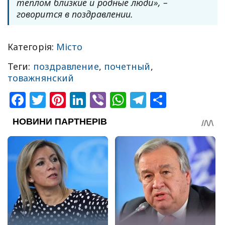
теплом близкие и родные люди», –
говорится в поздравлении.
Категорія:
Місто
Теги:
поздравление
,
почетный
,
товажнянский
Facebook
Twitter
Pinterest
LinkedIn
Viber
WhatsApp
Telegram
Share