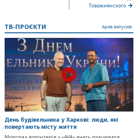
Товажнянского
ТВ-ПРОЄКТИ
Архів випусків
День будівельника у Харкові: люди, які
повертають місту життя
Молодих волонтерів у «AVA» вчать працювати