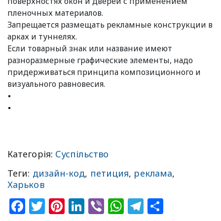
поверхностях окон и дверей с применением
пленочных материалов.
Запрещается размещать рекламные конструкции в
арках и туннелях.
Если товарный знак или название имеют
разноразмерные графические элементы, надо
придерживаться принципа композиционного и
визуального равновесия.
Категорія:
Суспільство
Теги:
дизайн-код
,
петиция
,
реклама
,
Харьков
Facebook
Twitter
Pinterest
LinkedIn
Viber
WhatsApp
Telegram
Share