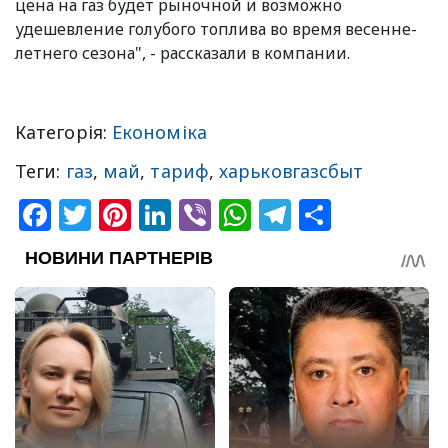
цена на газ будет рыночной и возможно
удешевление голубого топлива во время весенне-
летнего сезона", - рассказали в компании.
Категорія:
Економіка
Теги:
газ
,
май
,
тариф
,
харьковгазсбыт
Facebook
Twitter
Pinterest
LinkedIn
Viber
WhatsApp
Telegram
Share