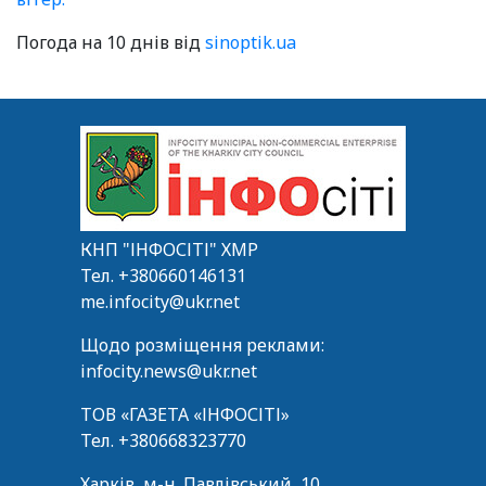
Погода на 10 днів від
sinoptik.ua
КНП "ІНФОСІТІ" ХМР
Тел.
+380660146131
me.infocity@ukr.net
Щодо розміщення реклами:
infocity.news@ukr.net
ТОВ «ГАЗЕТА «ІНФОСІТІ»
Тел.
+380668323770
Харків, м-н. Павлівський, 10