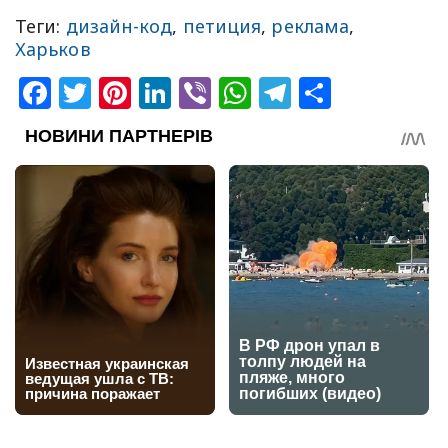
Теги:
дизайн-код
,
петиция
,
реклама
,
Харьков
Facebook
Twitter
Pinterest
LinkedIn
Viber
WhatsApp
Telegram
Share