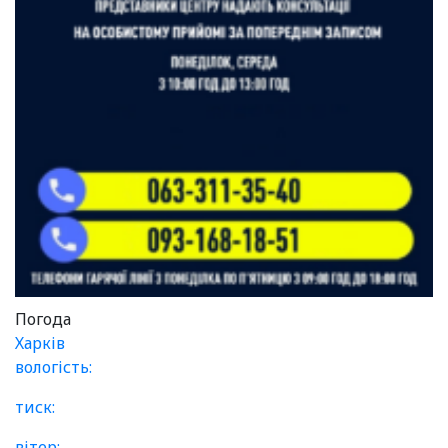
Погода
Харків
вологість:
тиск:
вітер: