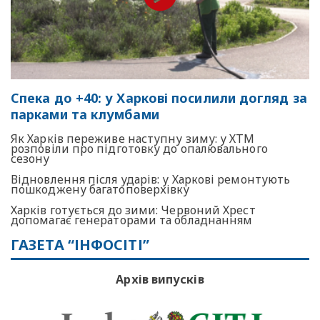
Спека до +40: у Харкові посилили догляд за
парками та клумбами
Як Харків переживе наступну зиму: у ХТМ
розповіли про підготовку до опалювального
сезону
Відновлення після ударів: у Харкові ремонтують
пошкоджену багатоповерхівку
Харків готується до зими: Червоний Хрест
допомагає генераторами та обладнанням
ГАЗЕТА “ІНФОСІТІ”
Архів випусків