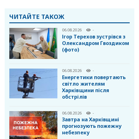
ЧИТАЙТЕ ТАКОЖ
06.08.2026
-
Ігор Терехов зустрівся з
Олександром Гвоздиком
(фото)
06.08.2026
-
Енергетики повертають
світло жителям
Харківщини після
обстрілів
06.08.2026
-
Завтра на Харківщині
прогнозують пожежну
небезпеку