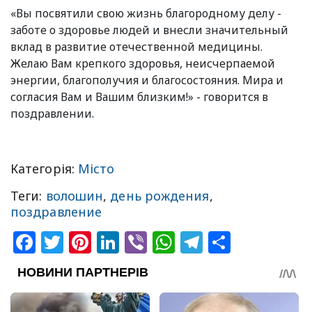
«Вы посвятили свою жизнь благородному делу -
заботе о здоровье людей и внесли значительный
вклад в развитие отечественной медицины.
Желаю Вам крепкого здоровья, неисчерпаемой
энергии, благополучия и благосостояния. Мира и
согласия Вам и Вашим близким!» - говорится в
поздравлении.
Категорія:
Місто
Теги:
волошин
,
день рождения
,
поздравление
Facebook
Twitter
Pinterest
LinkedIn
Viber
WhatsApp
Telegram
Share