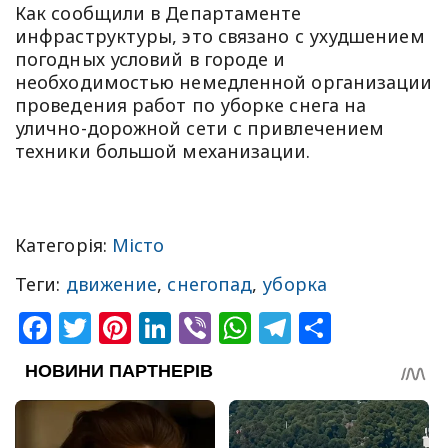
Как сообщили в Департаменте
инфраструктуры, это связано с ухудшением
погодных условий в городе и
необходимостью немедленной организации
проведения работ по уборке снега на
улично-дорожной сети с привлечением
техники большой механизации.
Категорія:
Місто
Теги:
движение
,
снегопад
,
уборка
Facebook
Twitter
Pinterest
LinkedIn
Viber
WhatsApp
Telegram
Share