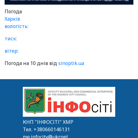
Погода
Харків
вологість:
тиск:
вітер:
Погода на 10 днів від
sinoptik.ua
КНП "ІНФОСІТІ" ХМР
Тел.
+380660146131
me.infocity@ukr.net