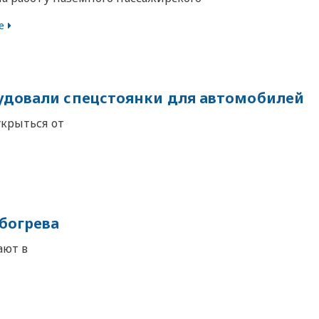
е
рудовали спецстоянки для автомобилей
укрыться от
богрева
ают в