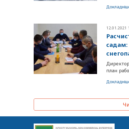
Докладніш
12.01.2021 
Расчис
садам:
снегоп
Директор
план раб
Докладніш
Чи