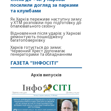
посилили догляд за парками
та клумбами
Як Харків переживе наступну зиму:
у ХТМ розповіли про підготовку до
опалювального сезону
Відновлення після ударів: у Харкові
ремонтують пошкоджену
багатоповерхівку
Харків готується до зими:
Червоний Хрест допомагає
генераторами та обладнанням
ГАЗЕТА “ІНФОСІТІ”
Архів випусків