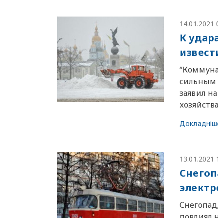
14.01.2021 
К удар
извест
“Коммуна
сильным 
заявил н
хозяйства
Докладніш
13.01.2021 
Снегоп
электр
Снегопад
повлиял 