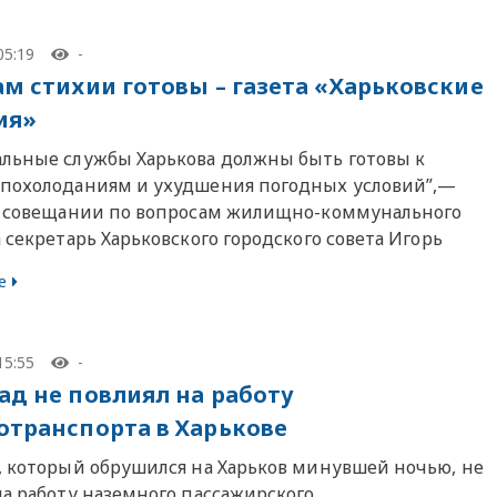
05:19
-
ам стихии готовы – газета «Харьковские
ия»
льные службы Харькова должны быть готовы к
похолоданиям и ухудшения погодных условий”,—
а совещании по вопросам жилищно-коммунального
 секретарь Харьковского городского совета Игорь
е
15:55
-
ад не повлиял на работу
отранспорта в Харькове
, который обрушился на Харьков минувшей ночью, не
на работу наземного пассажирского