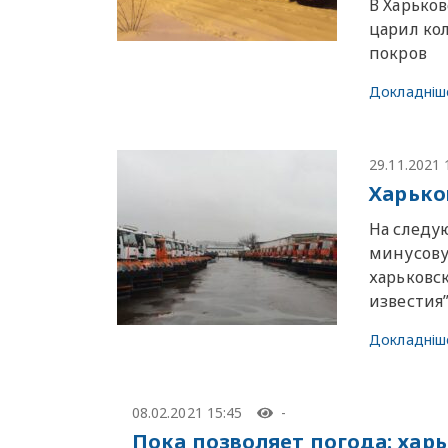
В Харьков
царил ко
покров
Докладніш
29.11.2021 
Харько
На следу
минусову
харьковс
известия”
Докладніш
08.02.2021 15:45
-
Пока позволяет погода: ха