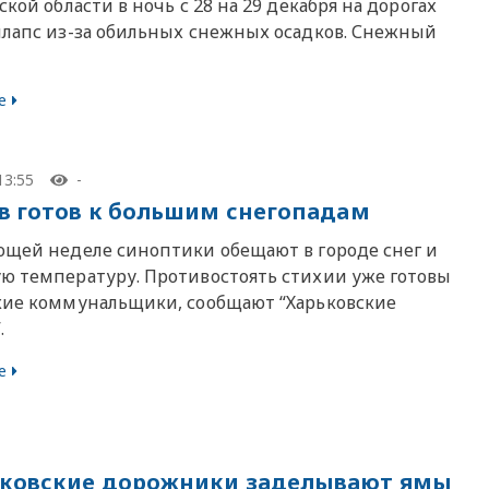
ской области в ночь с 28 на 29 декабря на дорогах
ллапс из-за обильных снежных осадков. Снежный
е
13:55
-
в готов к большим снегопадам
ющей неделе синоптики обещают в городе снег и
ю температуру. Противостоять стихии уже готовы
кие коммунальщики, сообщают “Харьковские
.
е
рьковские дорожники заделывают ямы