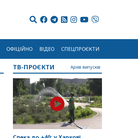
ОФІЦІЙНО
ВІДЕО
СПЕЦПРОЄКТИ
ТВ-ПРОЄКТИ
Архів випусків
Спека до +40: у Харкові