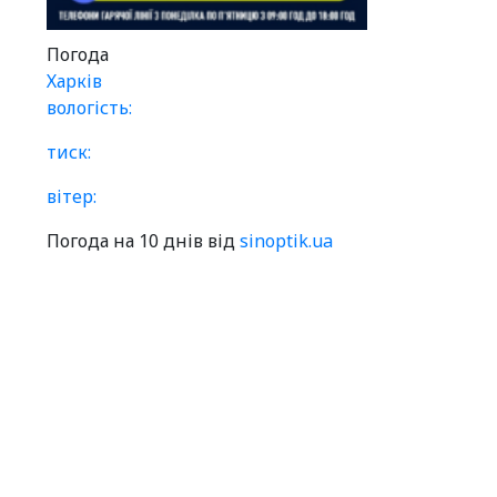
Погода
Харків
вологість:
тиск:
вітер:
Погода на 10 днів від
sinoptik.ua