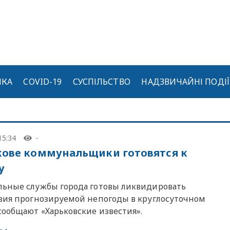
ИКА
COVID-19
СУСПІЛЬСТВО
НАДЗВИЧАЙНІ ПОДІЇ
15:34
-
кове коммунальщики готовятся к
у
ьные службы города готовы ликвидировать
вия прогнозируемой непогоды в круглосуточном
сообщают «Харьковские известия».