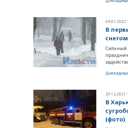
Докладніш
04.01.2022 
В перв
снегом
Сильный 
праздничн
задейств
Докладніш
29.12.2021 
В Харь
сугроб
(фото)