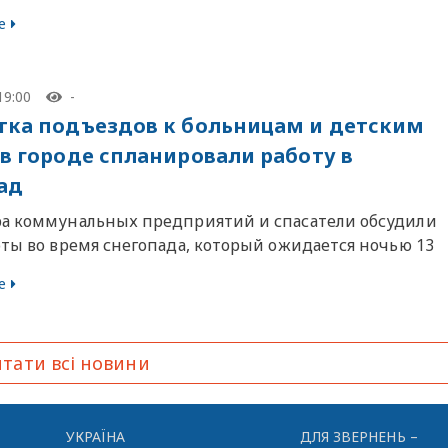
е
19:00
-
тка подъездов к больницам и детским
 в городе спланировали работу в
ад
а коммунальных предприятий и спасатели обсудили
оты во время снегопада, который ожидается ночью 13
е
тати всі новини
УКРАЇНА
ДЛЯ ЗВЕРНЕНЬ –