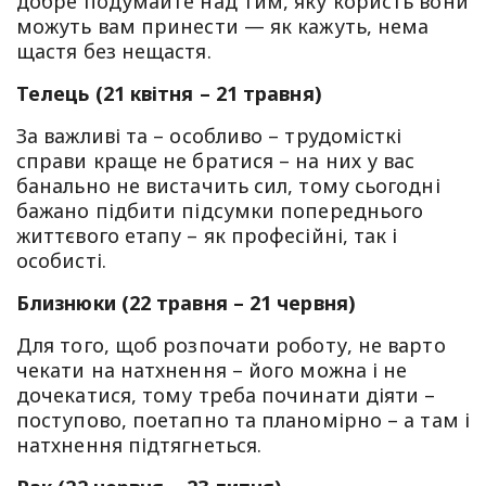
добре подумайте над тим, яку користь вони
можуть вам принести — як кажуть, нема
щастя без нещастя.
Телець (21 квітня – 21 травня)
За важливі та – особливо – трудомісткі
справи краще не братися – на них у вас
банально не вистачить сил, тому сьогодні
бажано підбити підсумки попереднього
життєвого етапу – як професійні, так і
особисті.
Близнюки (22 травня – 21 червня)
Для того, щоб розпочати роботу, не варто
чекати на натхнення – його можна і не
дочекатися, тому треба починати діяти –
поступово, поетапно та планомірно – а там і
натхнення підтягнеться.