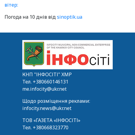
вітер:
Погода на 10 днів від
sinoptik.ua
КНП "ІНФОСІТІ" ХМР
Тел.
+380660146131
me.infocity@ukr.net
Щодо розміщення реклами:
infocity.news@ukr.net
ТОВ «ГАЗЕТА «ІНФОСІТІ»
Тел.
+380668323770