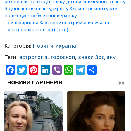
розповіли про підготовку до опалювального сезону
Відновлення після ударів: у Харкові ремонтують
пошкоджену багатоповерхівку
Три лікарні на Харківщині отримали сучасні
функціональні ліжка (фото)
Категорія:
Новини Україна
Теги:
астрологія
,
гороскоп
,
знаки Зодіаку
Facebook
Twitter
Pinterest
LinkedIn
Viber
WhatsApp
Telegram
Share