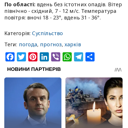
По області:
вдень без істотних опадів. Вітер
північно - східний, 7 - 12 м/с. Температура
повітря: вночі 18 - 23°, вдень 31 - 36°.
Категорія:
Суспільство
Теги:
погода
,
прогноз
,
харків
Facebook
Twitter
Pinterest
LinkedIn
Viber
WhatsApp
Telegram
Share