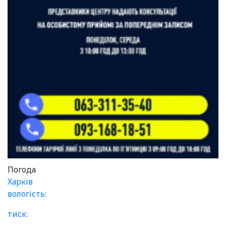
Погода
Харків
вологість:
тиск: