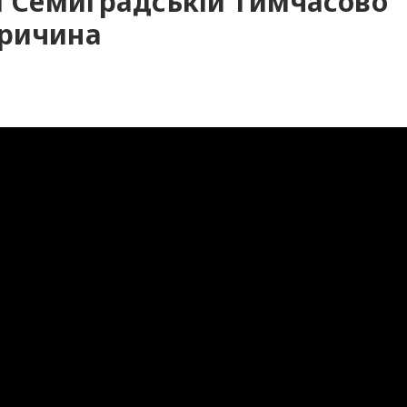
ці Семиградській тимчасово
причина