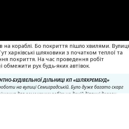
лив на кораблі. Бо покриття пішло хвилями. Вулиц
ут харківські шляховики з початком теплої та
ння покриття. На час проведення робіт
і обмежити рух будь-яких автівок.
ТНО-БУДІВЕЛЬНОЇ ДІЛЬНИЦІ КП «ШЛЯХРЕМБУД»
роботи на вулиці Семиградській. Було дуже багато скарг
ішення для ремонтних робіт на даній ділянці дороги.
кої до провулка Металіста. Задіяно
а близько 8 дорожніх робітників. На час проведення робіт
улиця не дуже широка, тож автотранспорт би не
ізували по вулиці Віринській.