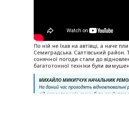
По ній не їхав на автівці, а наче п
Семиградська. Салтівський район. Т
сонячної погоди стали до відновле
багатотонної техніки були вимушен
МИХАЙЛО МИКИТЧУК НАЧАЛЬНИК РЕМОН
На даний час проходять відновлювальні 
від автовласників, тому було прийняте р
Ділянка ремонтується від вулиці Тюрінсь
асфальтоукладальник, декілька катків т
ми обмежили рух автотранспорту, бо в
розминувся на даній ділянці. Об’їзд орган