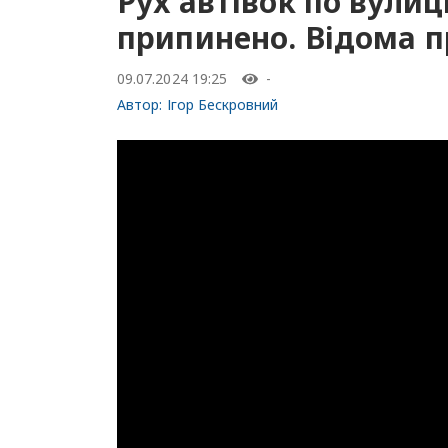
Рух автівок по вули
припинено. Відома 
09.07.2024 19:25
-
Автор:
Ігор Бескровний