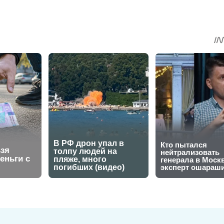
sApp
egram
Share