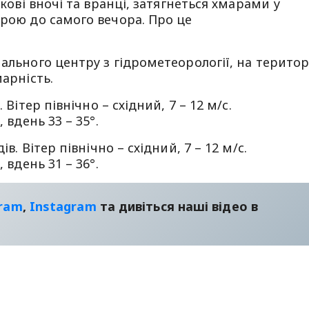
ркові вночі та вранці, затягнеться хмарами у
урою до самого вечора. Про це
ального центру з гідрометеорології, на територ
марність.
 Вітер північно – східний, 7 – 12 м/с.
 вдень 33 – 35°.
в. Вітер північно – східний, 7 – 12 м/с.
 вдень 31 – 36°.
gram
,
Instagram
та дивіться наші відео в