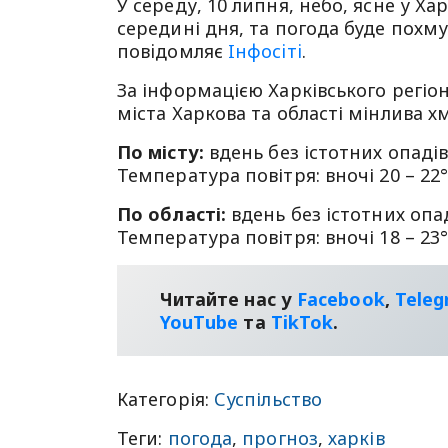
У середу, 10 липня, небо, ясне у Ха
середині дня, та погода буде похм
повiдомляє
Iнфосiтi
.
За інформацією Харківського регіон
міста Харкова та області мінлива х
По місту:
вдень без істотних опадів.
Температура повітря: вночі 20 – 22°,
По області:
вдень без істотних опаді
Температура повітря: вночі 18 – 23°,
Читайте нас у
Facebook
,
Tele
YouТube
та
TikTok
.
Категорія:
Суспільство
Теги:
погода
,
прогноз
,
харків