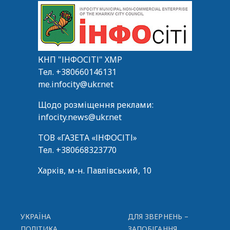
КНП "ІНФОСІТІ" ХМР
Тел.
+380660146131
me.infocity@ukr.net
Щодо розміщення реклами:
infocity.news@ukr.net
ТОВ «ГАЗЕТА «ІНФОСІТІ»
Тел.
+380668323770
Харків, м-н. Павлівський, 10
УКРАЇНА
ДЛЯ ЗВЕРНЕНЬ –
ПОЛІТИКА
ЗАПОБІГАННЯ