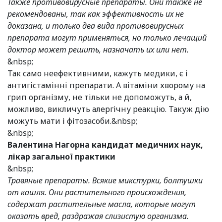
Также противовирусные препараты. Они также не
рекомендованы, так как эффективность их не
доказана, и только два вида противовирусных
препарата могут применяться, но только лечащий
доктор может решить, назначать их или нет.
&nbsp;
Так само неефективними, кажуть медики, є і
антигістамінні препарати. А вітаміни хворому на
грип організму, не тільки не допоможуть, а й,
можливо, викличуть алергічну реакцію. Такуж дію
можуть мати і фітозасоби.&nbsp;
&nbsp;
Валентина Нагорна кандидат медичних наук,
лікар загальної практики
&nbsp;
Травяные препараты. Всякие микстурки, болтушки
от кашля. Они растительного происхождения,
содержат растительные масла, которые могут
оказать вред, раздражая слизистую организма.