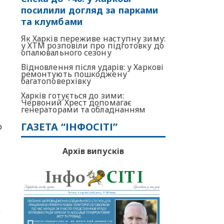
посилили догляд за парками
та клумбами
Як Харків переживе наступну зиму:
у ХТМ розповіли про підготовку до
опалювального сезону
,
Відновлення після ударів: у Харкові
ремонтують пошкоджену
багатоповерхівку
Харків готується до зими:
Червоний Хрест допомагає
генераторами та обладнанням
ГАЗЕТА “ІНФОСІТІ”
ю
Архів випусків
,