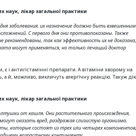
 наук, лікар загальної практики
дня заболевания. их назначение должно быть взвешенным
ложнений. С первого дня они противопоказаны. Также
 рекомендованы, так как эффективность их не доказана
арата могут применяться, но только лечащий доктор
 є і антигістамінні препарати. А вітаміни хворому на
, а й, можливо, викличуть алергічну реакцію. Такуж ді
 наук, лікар загальної практики
болтушки от кашля. Они растительного происхождения,
огут оказать вред, раздражая слизистую организма.
ты, которые состоят из трех или четырех компонентов
младшему возрастному контингенту