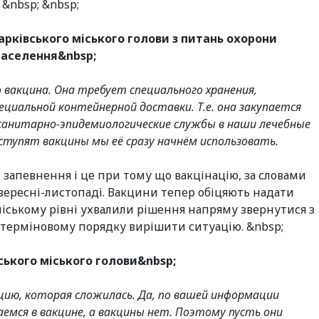
 &nbsp; &nbsp;
арківського міського голови з питань охорони
населення&nbsp;
 вакцина. Она требует специального хранения,
циальной контейнерной доставки. Т.е. она закупается
 санитарно-эпидемиологические службы в наши лечебные
ступят вакцины мы её сразу начнём использовать.
 запевнення і це при тому що вакцінацію, за словами
 вересні-листопаді. Вакцини тепер обіцяють надати
 міському рівні ухвалили рішення напряму звернутися з
 терміновому порядку вирішити ситуацію. &nbsp;
ського міського голови&nbsp;
ию, которая сложилась. Да, по вашей информации
емся в вакцине, а вакцины нет. Поэтому пусть они