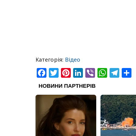
Категорія:
Відео
Facebook
Twitter
Pinterest
LinkedIn
Viber
What
Tel