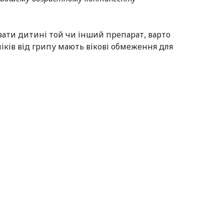
авати дитині той чи інший препарат, варто
ліків від грипу мають вікові обмеження для