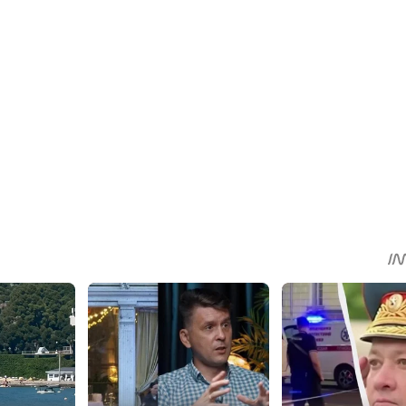
sApp
egram
Share