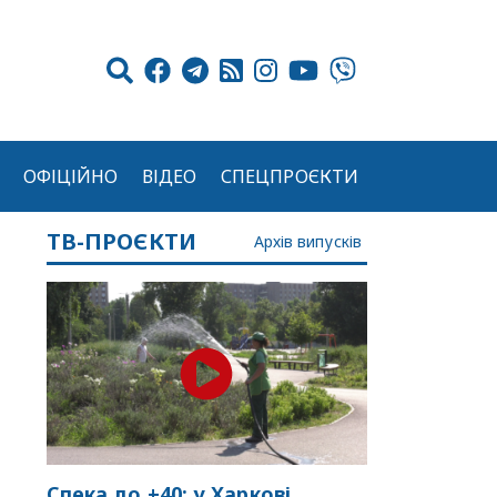
ОФІЦІЙНО
ВІДЕО
СПЕЦПРОЄКТИ
ТВ-ПРОЄКТИ
Архів випусків
Спека до +40: у Харкові