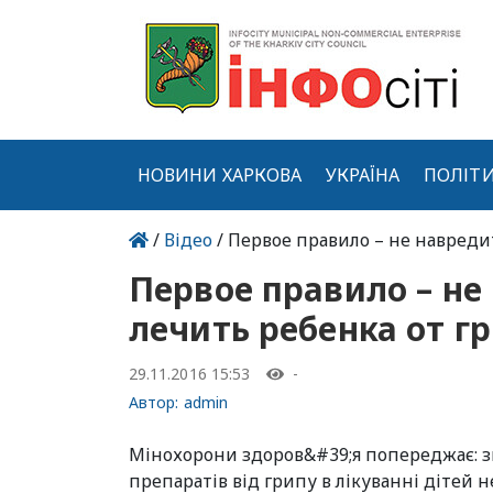
НОВИНИ ХАРКОВА
УКРАЇНА
ПОЛІТ
/
Відео
/ Первое правило – не навреди
Первое правило – не
лечить ребенка от г
29.11.2016 15:53
-
Автор:
admin
Мінохорони здоров&#39;я попереджає: з
препаратів від грипу в лікуванні дітей н