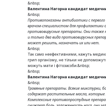
&nbsp;
Валентина Нагорна кандидат медичних
&nbsp;
Противопоказаны антибиотики с первого 
врачом-специалистом для профилактики ос
противовирусные препараты. Они также не
и только два вида противовирусных преп
может решить, назначать их или нет.
&nbsp;
Так само неефективними, кажуть медики,
грип організму, не тільки не допоможуть
можуть мати і фітозасоби.&nbsp;
&nbsp;
Валентина Нагорна кандидат медичних
&nbsp;
Травяные препараты. Всякие микстурки, 
содержат растительные масла, которые м
Комплексные противопростудные препара
снижают боль, заложенность носа, они 