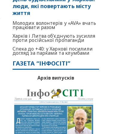
люди, які повертають місту
життя
р
Молодих волонтерів у «AVA» вчать
працювати разом
Харків і Литва об’єднують зусилля
проти російської пропаганди
Спека до +40: у Харкові посилили
догляд за парками та клумбами
ГАЗЕТА “ІНФОСІТІ”
Архів випусків