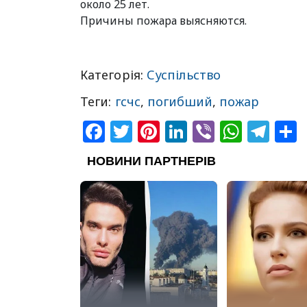
около 25 лет.
Причины пожара выясняются.
Категорія:
Суспільство
Теги:
гсчс
,
погибший
,
пожар
Facebook
Twitter
Pinterest
LinkedIn
Viber
What
Tel