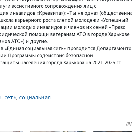
слуги ассистивного сопровождения лиц с
ия инвалидов «Креавита»); «Ты не одна» (общественн
-школа карьерного роста слепой молодежи «Успешный
тации молодых инвалидов и членов их семей «Право
юридической помощи ветеранам АТО в городе Харькове
нов АТО») и другие.
в «Единая социальная сеть» проводится Департамент
ции Программы содействия безопасной
ащиты населения города Харькова на 2021-2025 гг.
ы
,
сеть
,
социальная
sApp
egram
Share