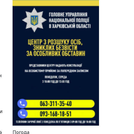
н
и
Погода
й