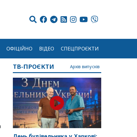
ОФІЦІЙНО
ВІДЕО
СПЕЦПРОЄКТИ
ТВ-ПРОЄКТИ
Архів випусків
ы
День будівельника у Харкові: