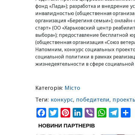
фонд «Лада»); разработка и внедрение у
инвалидностью (общественная организац
организация «Берегиня семьи»); онлайн
старт» (ОО «Харьковский центр реабили
выбора»); предоставление бесплатной 
(общественная организация «Союз ветера
Напомним, конкурс социальных проекто
социальной политики в рамках реализа
жизнедеятельности в сфере социальной з
Категорія:
Місто
Теги:
конкурс
,
победители
,
проект
Facebook
Twitter
Pinterest
LinkedIn
Viber
What
Tel