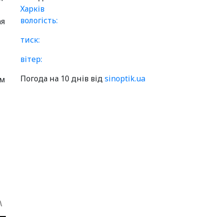
Харків
вологість:
ая
тиск:
вітер:
Погода на 10 днів від
sinoptik.ua
ом