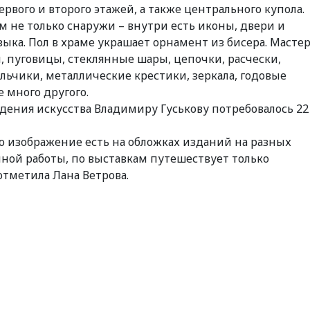
рвого и второго этажей, а также центрального купола.
 не только снаружи – внутри есть иконы, двери и
зыка. Пол в храме украшает орнамент из бисера. Масте
ы, пуговицы, стеклянные шары, цепочки, расчески,
ольчики, металлические крестики, зеркала, годовые
 много другого.
едения искусства Владимиру Гуськову потребовалось 22
о изображение есть на обложках изданий на разных
чной работы, по выставкам путешествует только
отметила Лана Ветрова.
sApp
egram
Share