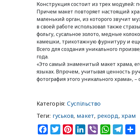
Конструкция состоит из трех модулей: пе
Причем макет повторяет настоящий храм
маленький орган, из которого звучит му
в своей работе использовал также страз
фольгу, сусальное золото, медные колок
камешки, трикотажную фурнитуру и еще
Всего для создания уникального произв
года.
«Это самый знаменитый макет храма, ег
языках. Впрочем, учитывая ценность ру
фотография этого уникального храма», – 
Категорія:
Суспільство
Теги:
гуськов
,
макет
,
рекорд
,
храм
Facebook
Twitter
Pinterest
LinkedIn
Viber
What
Tel