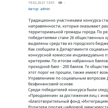
19.02.2021 13:01
-
Автор:
admin
Традиционно участниками конкурса ст
направленности, которые оказывают ра
территориальной громады города. По рез
победителями стали 26 общественных о
выделены средства из городского бюдже
Как сообщили в Департаменте социаль
конкурсной комиссии индивидуально пу
критериям. По итогам набранных баллов
проходной балл - 200 баллов. Те общес
этот порог не прошли, также имеют воз
Управлением по социальным вопросам Д
безфинансовий основе.
Среди победителей конкурса были сле
«Преодоление» за достижения лиц с инв
«Благотворительный фонд «Интеграция»)
Родители против цифровой зависимости