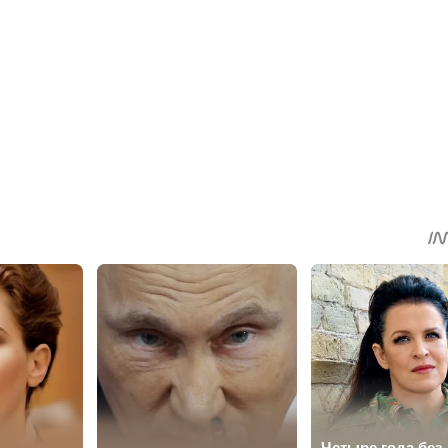
sApp
egram
Share