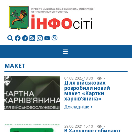
МАКЕТ
04.08.2025 13:30
-
Для військових
розробили новий
макет «Картки
харків’янина»
Докладніше
29.06.2021 15:10
-
В Харькове собирают