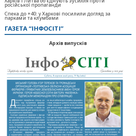
Харків і Литва об’єднують зусилля проти
російської пропаганди
Спека до +40: у Харкові посилили догляд за
парками та клумбами
ГАЗЕТА “ІНФОСІТІ”
Архів випусків