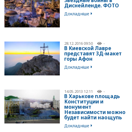
Звездные войны в
Диснейленде. ФОТО
Докладніше
28.12.2016 09:50
-
В Киевской Лавре
представят 3Д-макет
горы Афон
Докладніше
14.05.2013 12:11
-
В Харькове площадь
Конституции и
монумент
Независимости можно
будет найти наощупь
Докладніше