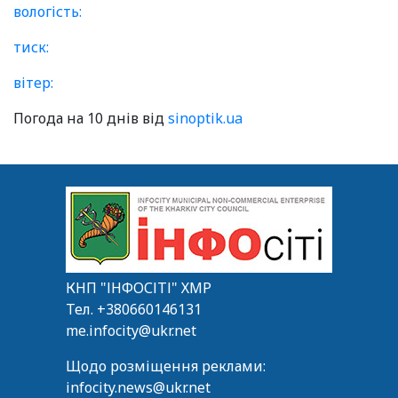
вологість:
тиск:
вітер:
Погода на 10 днів від
sinoptik.ua
КНП "ІНФОСІТІ" ХМР
Тел.
+380660146131
me.infocity@ukr.net
Щодо розміщення реклами:
infocity.news@ukr.net