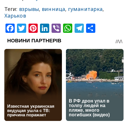
Теги:
взрывы
,
винница
,
гуманитарка
,
Харьков
Facebook
Twitter
Pinterest
LinkedIn
Viber
WhatsApp
Telegram
Share