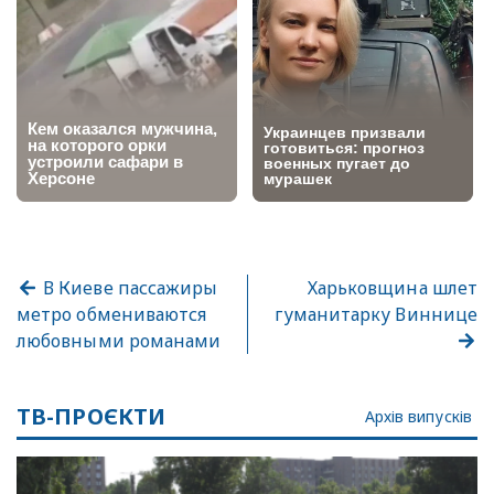
В Киеве пассажиры
Харьковщина шлет
метро обмениваются
гуманитарку Виннице
любовными романами
ТВ-ПРОЄКТИ
Архів випусків