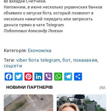
во вкладке Счетчики.
Напомним, в июне несколько украинских банков
объявило о запуске бота, который позволит в
несколько нажатий передать или запросить
деньги прямо в чате Telegram.
Подготовил Александр Легезин
Категорія:
Економіка
Теги:
viber бота telegram
,
бот
,
показания
,
соцсети
Facebook
Twitter
Pinterest
LinkedIn
Viber
WhatsApp
Telegram
Share