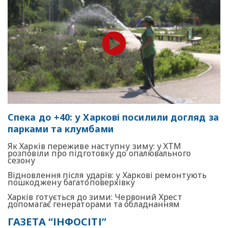
Спека до +40: у Харкові посилили догляд за
парками та клумбами
Як Харків переживе наступну зиму: у ХТМ
розповіли про підготовку до опалювального
сезону
Відновлення після ударів: у Харкові ремонтують
пошкоджену багатоповерхівку
Харків готується до зими: Червоний Хрест
допомагає генераторами та обладнанням
ГАЗЕТА “ІНФОСІТІ”