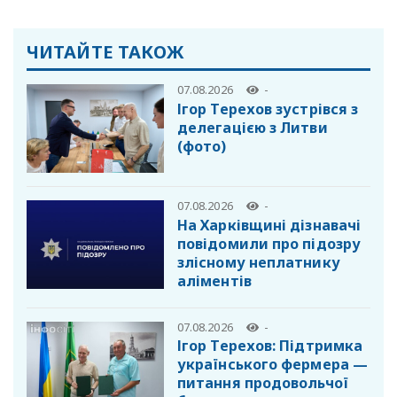
ЧИТАЙТЕ ТАКОЖ
07.08.2026
-
Ігор Терехов зустрівся з
делегацією з Литви
(фото)
07.08.2026
-
На Харківщині дізнавачі
повідомили про підозру
злісному неплатнику
аліментів
07.08.2026
-
Ігор Терехов: Підтримка
українського фермера —
питання продовольчої