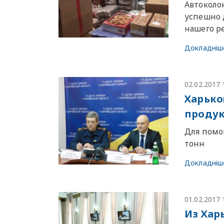
Автоколон
успешно д
нашего р
Докладніш
02.02.2017 
Харько
продук
Для помо
тонн
Докладніш
01.02.2017 
Из Хар