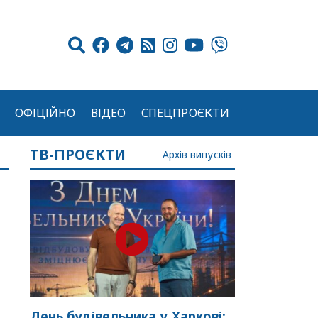
ОФІЦІЙНО
ВІДЕО
СПЕЦПРОЄКТИ
ТВ-ПРОЄКТИ
Архів випусків
День будівельника у Харкові: