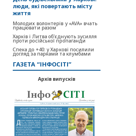
люди, які повертають місту
життя
Молодих волонтерів у «AVA» вчать
працювати разом
Харків і Литва об’єднують зусилля
проти російської пропаганди
Спека до +40: у Харкові посилили
догляд за парками та клумбами
ГАЗЕТА “ІНФОСІТІ”
Архів випусків