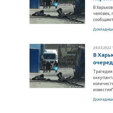
В Харьков
человек,
сообщают
Докладніш
24.03.2022 
В Харь
очеред
Трагедия 
оккупант
количест
известия”
Докладніш