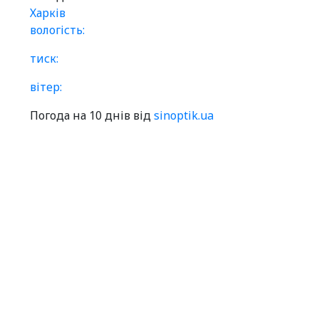
Харків
вологість:
тиск:
вітер:
Погода на 10 днів від
sinoptik.ua