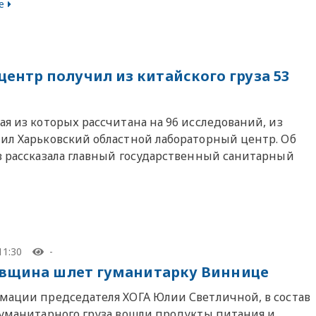
е
ентр получил из китайского груза 53
ая из которых рассчитана на 96 исследований, из
чил Харьковский областной лабораторный центр. Об
ов рассказала главный государственный санитарный
11:30
-
вщина шлет гуманитарку Виннице
мации председателя ХОГА Юлии Светличной, в состав
гуманитарного груза вошли продукты питания и