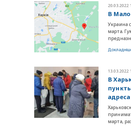
20.03.2022 
В Мало
Украина 
марта. Г
предназна
Докладніш
13.03.2022 
В Харь
пункт
адреса
Харьковс
принимат
марта, ра