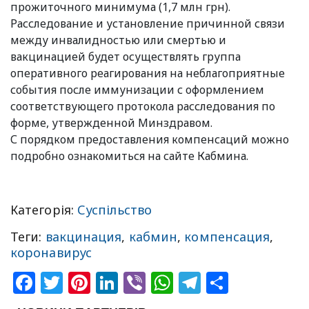
прожиточного минимума (1,7 млн грн).
Расследование и установление причинной связи
между инвалидностью или смертью и
вакцинацией будет осуществлять группа
оперативного реагирования на неблагоприятные
события после иммунизации с оформлением
соответствующего протокола расследования по
форме, утвержденной Минздравом.
С порядком предоставления компенсаций можно
подробно ознакомиться на сайте Кабмина.
Категорія:
Суспільство
Теги:
вакцинация
,
кабмин
,
компенсация
,
коронавирус
Facebook
Twitter
Pinterest
LinkedIn
Viber
WhatsApp
Telegram
Share