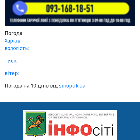
Погода
Харків
вологість:
тиск:
вітер:
Погода на 10 днів від
sinoptik.ua