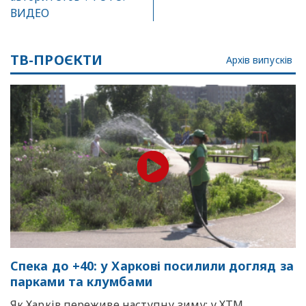
ВИДЕО
ТВ-ПРОЄКТИ
Архів випусків
Спека до +40: у Харкові посилили догляд за
парками та клумбами
Як Харків переживе наступну зиму: у ХТМ