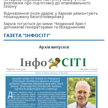
розповіли про підготовку до опалювального
сезону
Відновлення після ударів: у Харкові ремонтують
пошкоджену багатоповерхівку
Харків готується до зими: Червоний Хрест
допомагає генераторами та обладнанням
ГАЗЕТА “ІНФОСІТІ”
Архів випусків