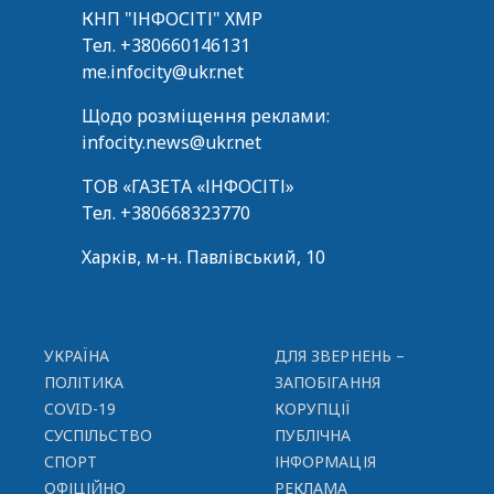
КНП "ІНФОСІТІ" ХМР
Тел.
+380660146131
me.infocity@ukr.net
Щодо розміщення реклами:
infocity.news@ukr.net
ТОВ «ГАЗЕТА «ІНФОСІТІ»
Тел.
+380668323770
Харків, м-н. Павлівський, 10
УКРАЇНА
ДЛЯ ЗВЕРНЕНЬ –
ПОЛІТИКА
ЗАПОБІГАННЯ
COVID-19
КОРУПЦІЇ
СУСПІЛЬСТВО
ПУБЛІЧНА
СПОРТ
ІНФОРМАЦІЯ
ОФІЦІЙНО
РЕКЛАМА