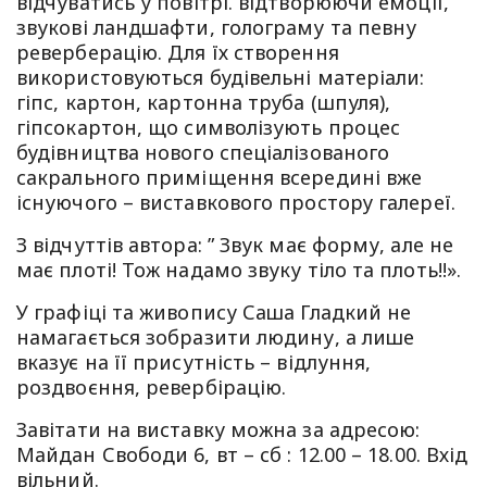
відчуватись у повітрі. відтворюючи емоції,
звукові ландшафти, голограму та певну
реверберацію. Для їх створення
використовуються будівельні матеріали:
гіпс, картон, картонна труба (шпуля),
гіпсокартон, що символізують процес
будівництва нового спеціалізованого
сакрального приміщення всередині вже
існуючого – виставкового простору галереї.
З відчуттів автора: ” Звук має форму, але не
має плоті! Тож надамо звуку тіло та плоть!!».
У графіці та живопису Саша Гладкий не
намагається зобразити людину, а лише
вказує на її присутність – відлуння,
роздвоєння, ревербірацію.
Завітати на виставку можна за адресою:
Майдан Свободи 6, вт – сб : 12.00 – 18.00. Вхід
вільний.