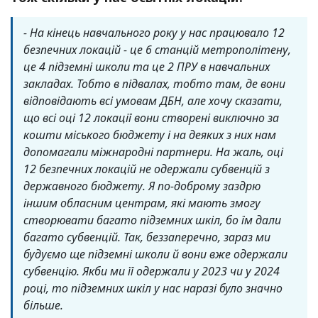
- На кінець навчального року у нас працювало 12
безпечних локацій - це 6 станцій метрополітену,
це 4 підземні школи та це 2 ПРУ в навчальних
закладах. Тобто в підвалах, тобто там, де вони
відповідають всі умовам ДБН, але хочу сказати,
що всі оці 12 локації вони створені виключно за
кошти міського бюджету і на деяких з них нам
допомагали міжнародні партнери. На жаль, оці
12 безпечних локацій не одержали субвенцій з
державного бюджету. Я по-доброму заздрю
іншим обласним центрам, які мають змогу
створювати багато підземних шкіл, бо їм дали
багато субвенцій. Так, беззаперечно, зараз ми
будуємо ще підземні школи й вони вже одержали
субвенцію. Якби ми її одержали у 2023 чи у 2024
році, то підземних шкіл у нас наразі було значно
більше.