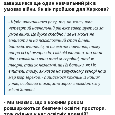
завершився ще один навчальний рік в
умовах війни. Як він пройшов для Харкова?
- Щодо навчального року, то, на жаль, вже
четвертий навчальний рік вже завершується за
умов війни. Це дуже складно і це не може не
впливати ні на психологічний стан дітей,
батьків, вчителів, ні на якість навчання, тому
попри всі ці негаразди, слід відзначити, що наші
діти харківʼяни вони такі ж героїчні, такі ж
творчі, такі ж незламні, як і їх батьки, як і їх
вчителі, тому, як казав на випускному вечорі наш
мер Ігор Терехов, - пишаємося кожним із наших
учнів, особливо тими, хто зараз знаходиться у
місті Харкові.
- Ми знаємо, що з кожним роком
розширюються безпечні освітні простори,
тож скільки у нас освітніх локацій?