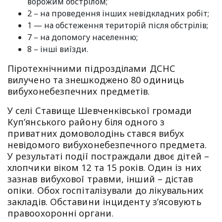
ворожим обстрілом;
2 – на проведення інших невідкладних робіт;
1 — на обстеження територій після обстрілів;
7 – на допомогу населенню;
8 – інші виїзди.
Піротехнічними підрозділами ДСНС
вилучено та знешкоджено 80 одиниць
вибухонебезпечних предметів.
У селі Ставище Шевченківської громади
Куп’янського району біля одного з
приватних домоволодінь стався вибух
невідомого вибухонебезпечного предмета.
У результаті події постраждали двоє дітей –
хлопчики віком 12 та 15 років. Один із них
зазнав вибухової травми, інший – дістав
опіки. Обох госпіталізували до лікувальних
закладів. Обставини інциденту з’ясовують
правоохоронні органи.