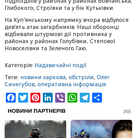
підрозділів у районах у районах Вовчанська,
Глибокого, Строївки та у бік Кутьківки.
На Куп’янському напрямку вчора відбулося
дев’ять атак загарбників. Наші оборонці
відбивали штурмові дії противника у
районах у районах Голубівки, Степової
Новоселівки та Зеленого Гаю.
Категорія:
Надзвичайні події
Теги:
новини харкова
,
обстріли
,
Олег
Синегубов
,
оперативна інформація
Facebook
Twitter
Pinterest
LinkedIn
Viber
WhatsApp
Telegram
Share