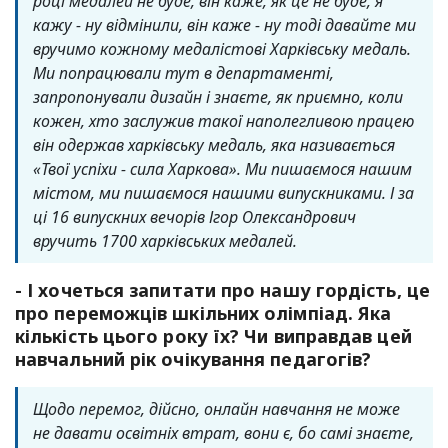
році медалей не буде, він каже, як це не буде, я
кажу - ну відмінили, він каже - ну тоді давайте ми
вручимо кожному медалістові Харківську медаль.
Ми попрацювали тут в департаменті,
запропонували дизайн і знаєте, як приємно, коли
кожен, хто заслужив такої наполегливою працею
він одержав харківську медаль, яка називається
«Твої успіхи - сила Харкова». Ми пишаємося нашим
містом, ми пишаємося нашими випускниками. І за
ці 16 випускних вечорів Ігор Олександрович
вручить 1700 харківських медалей.
- І хочеться запитати про нашу гордість, це
про переможців шкільних олімпіад. Яка
кількість цього року їх? Чи виправдав цей
навчальний рік очікування педагогів?
Щодо перемог, дійсно, онлайн навчання не може
не давати освітніх втрат, вони є, бо самі знаєте,