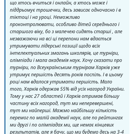
що хтось вчиться і онлайн, а хтось може і
піддрьомує трошечки, десь зависає одночасно і в
тіктоці і на уроці. Неможливо
проконтролювати, особливо дітей середнього і
старшого віку, бо з малечею сидять старші , але
незважаючи на всі ці перепони нам вдається
утримувати лідерські позиції щодо всіх
інтелектуальних змагань школярів, це турніри,
олімпіади і мала академія наук. Хочу сказати про
турніри, по Всеукраїнським турнірам Харків уже
утримує першість десять років поспіль. І в цьому
році нам вдалося утримати першість. Мало
того, Харків одержав 55% від усіх нагород України.
Тому у нас 27 областей і Харків отримав більшу
частину всіх нагород, тут ми неперевершені,
тут ми найперші. Мажмо найбільшу кількість
перемог по малій академії наук, але по рейтингах
ми другі і по олімпіадах ми, ще немає кінцевих
результатів, але я бачу, що ми будемо десь на 3-4