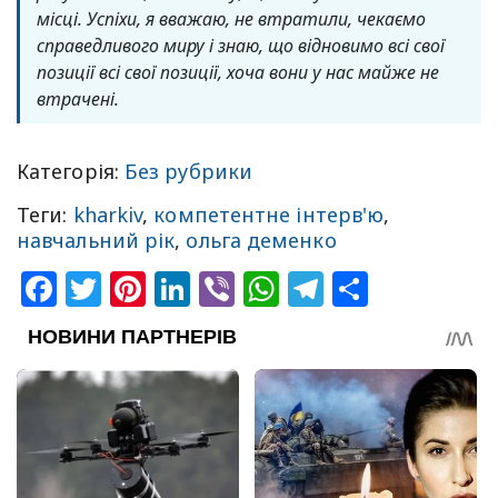
місці. Успіхи, я вважаю, не втратили, чекаємо
справедливого миру і знаю, що відновимо всі свої
позиції всі свої позиції, хоча вони у нас майже не
втрачені.
Категорія:
Без рубрики
Теги:
kharkiv
,
компетентне інтерв'ю
,
навчальний рік
,
ольга деменко
Facebook
Twitter
Pinterest
LinkedIn
Viber
WhatsApp
Telegram
Share