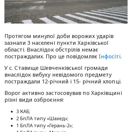
Протягом минулої доби ворожих ударів
зазнали 3 населені пункти Харківської
області. Внаслідок обстрілів немає
постраждалих. Про це повiдомляє
Iнфосiтi
.
У с. Ставище Шевченківської громади
внаслідок вибуху невідомого предмету
постраждали 12-річний і 15- річний хлопці.
Ворог активно застосовував по Харківщині
різні види озброєння:
3 КАБ;
2 БпЛА типу «Шахед»;
1 БпЛА типу «Герань-2»;