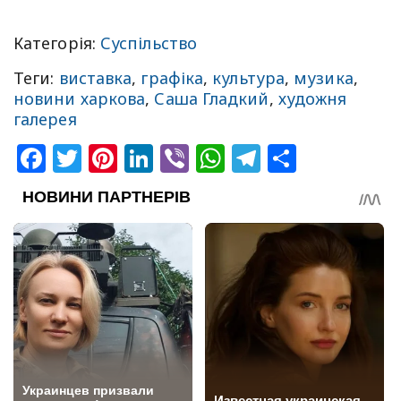
Категорія:
Суспільство
Теги:
виставка
,
графіка
,
культура
,
музика
,
новини харкова
,
Саша Гладкий
,
художня
галерея
Facebook
Twitter
Pinterest
LinkedIn
Viber
WhatsApp
Telegram
Share