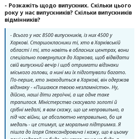
- Розкажіть щодо випускних. Скільки цього
року у нас випускників? Скільки випускників
відмінників?
- Всього у нас 8500 випускників, із них 4500 у
Харкові. Старшокласники ті, хто в Харківській
області і ті, хто навіть в обласних центрах, вони
спеціально повернулися до Харкова, щоб відвідати
свій випускний вечір і щоб отримати відзнаки
міського голови, а нині ми їх підготували багато.
По-перше, хто знаходиться в Харкові, він одержав
відзнаку - «Пишаюся твоєю незламністю». Ну,
дійсно, наші діти героїчні, а ще одне таке
трапилося. Міністерство скасувало золоті й
срібні медалі, я вам скажу, що це неправильно, а
під час війни, це абсолютно неправильно, бо ця
медаль - це стимул, це моральна підтримка. Я
пішла до Ігоря Олександровича і кажу, що в цьому