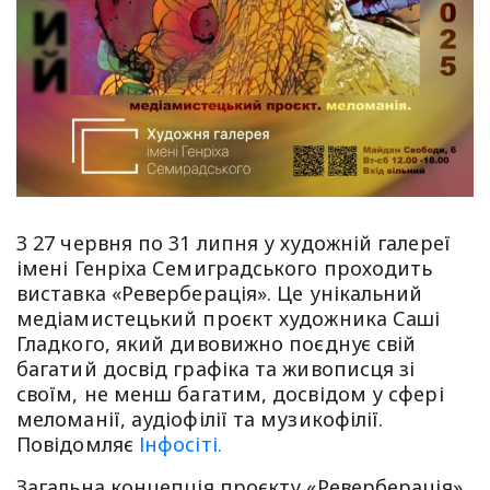
З 27 червня по 31 липня у художній галереї
імені Генріха Семиградського проходить
виставка «Реверберація». Це унікальний
медіамистецький проєкт художника Саші
Гладкого, який дивовижно поєднує свій
багатий досвід графіка та живописця зі
своїм, не менш багатим, досвідом у сфері
меломанії, аудіофілії та музикофілії.
Повідомляє
Інфосіті.
Загальна концепція проєкту «Реверберація»