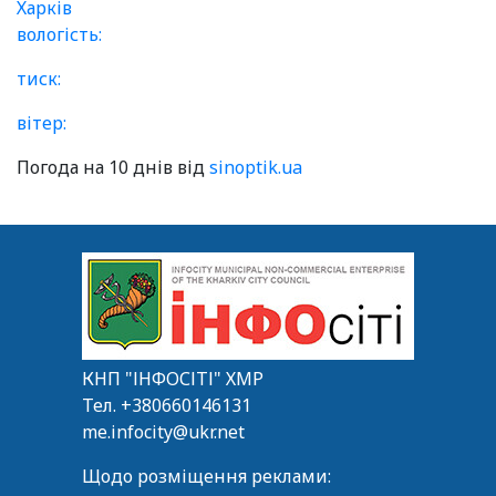
Харків
вологість:
тиск:
вітер:
Погода на 10 днів від
sinoptik.ua
КНП "ІНФОСІТІ" ХМР
Тел.
+380660146131
me.infocity@ukr.net
Щодо розміщення реклами: