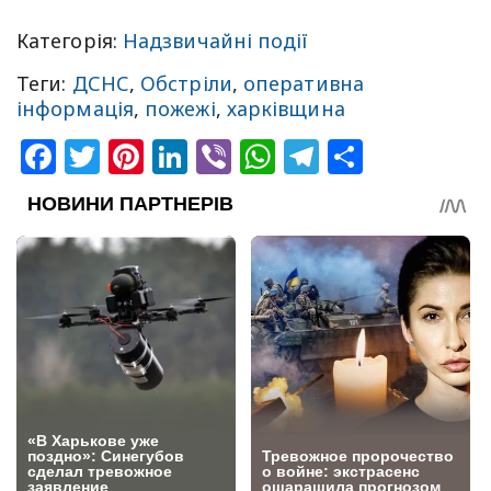
Категорія:
Надзвичайні події
Теги:
ДСНС
,
Обстріли
,
оперативна
інформація
,
пожежі
,
харківщина
Facebook
Twitter
Pinterest
LinkedIn
Viber
WhatsApp
Telegram
Share