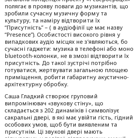
полягає в прояву поваги до музикантів, що
зробили сучасну музичну форму та
культуру, та наміру відтворити їх
“Присутність” – ( в аудіофілії це має назву
“Presence”). Особистості високого рівня у
випадкових аудіо місцях не з’являються, бо
сучасні гаджети: музика в телефоні або моно
bluetooth-колонки, не в змозі відтворити їх
присутність. До такої зустрічі потрібно
готуватися, жертвувати загальною площею
приміщення, робити габаритну акустично-
архітектурну обробку.
Саша Гладкий створює груповий
випромінювач «звукову стіну», що
складається з 202 динаміків і символізує
сакральні двері, в які має увійти гість, гідний
особових умов, щоб бути виявленим та
присутнім. Ці звукові двері мають