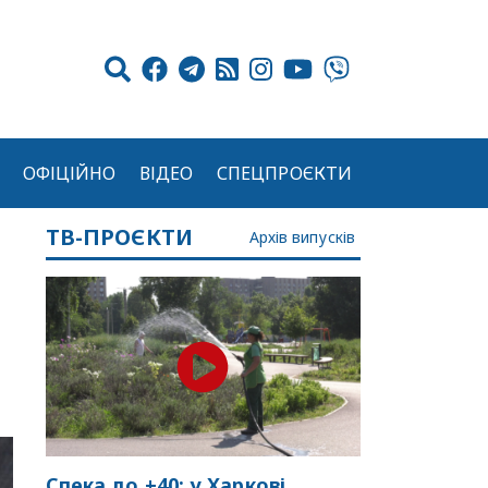
ОФІЦІЙНО
ВІДЕО
СПЕЦПРОЄКТИ
ТВ-ПРОЄКТИ
Архів випусків
Спека до +40: у Харкові