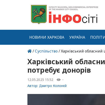
НОВИНИ ХАРКОВА
УКРАЇНА
ПОЛІТ
/
Суспільство
/ Харківський обласний 
Харківський обласни
потребує донорів
12.05.2025 15:52
-
Автор:
Дмитро Колонєй