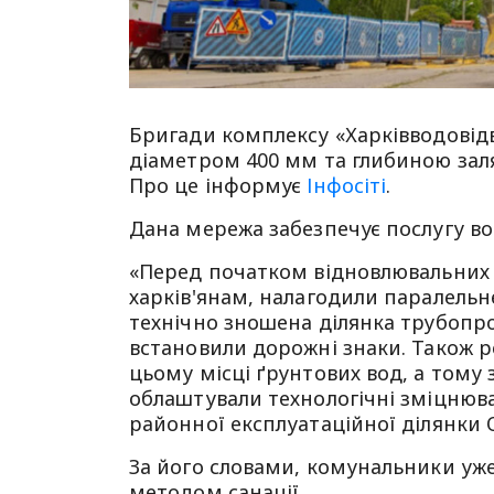
Бригади комплексу «Харківводовід
діаметром 400 мм та глибиною заля
Про це інформує
Інфосіті
.
Дана мережа забезпечує послугу в
«Перед початком відновлювальних 
харків'янам, налагодили паралельне
технічно зношена ділянка трубопр
встановили дорожні знаки. Також 
цьому місці ґрунтових вод, а тому
облаштували технологічні зміцнюва
районної експлуатаційної ділянки 
За його словами, комунальники уже
методом санації.