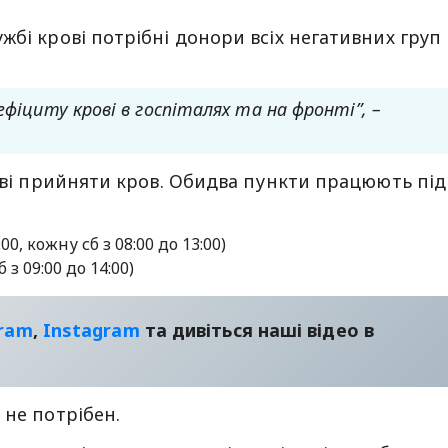
жбі крові потрібні донори всіх негативних груп
ефіциту крові в госпіталях та на фронті”, –
тові прийняти кров. Обидва пункти працюють під
00, кожну сб з 08:00 до 13:00)
 з 09:00 до 14:00)
gram
,
Instagram
та дивіться наші відео в
 не потрібен.