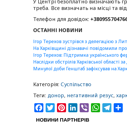
У Центрі безоплатно визначають гр
треба. Все визначать на місці та в
Телефон для довідок:
+38095570476
ОСТАННІ НОВИНИ
Ігор Терехов зустрівся з делегацією з Ли
На Харківщині дізнавачі повідомили про
Ігор Терехов: Підтримка українського ф
Наслідки обстрілів Харківської області з
Минулої доби Генштаб зафіксував на Хар
Категорія:
Суспільство
Теги:
донор
,
негативний резус
,
харк
Facebook
Twitter
Pinterest
LinkedIn
Viber
What
Tel