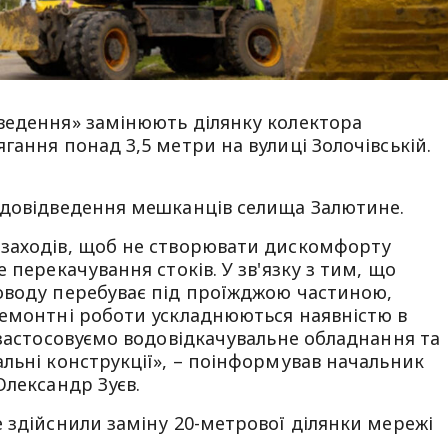
ведення» замінюють ділянку колектора
гання понад 3,5 метри на вулиці Золочівській.
одовідведення мешканців селища Залютине.
заходів, щоб не створювати дискомфорту
 перекачування стоків. У зв'язку з тим, що
оводу перебуває під проїжджою частиною,
ремонтні роботи ускладнюються наявністю в
 застосовуємо водовідкачувальне обладнання та
льні конструкції», – поінформував начальник
Олександр Зуєв.
 здійснили заміну 20-метрової ділянки мережі