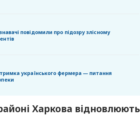
знавачі повідомили про підозру злісному
ентів
ідтримка українського фермера — питання
зпеки
районі Харкова відновлюють