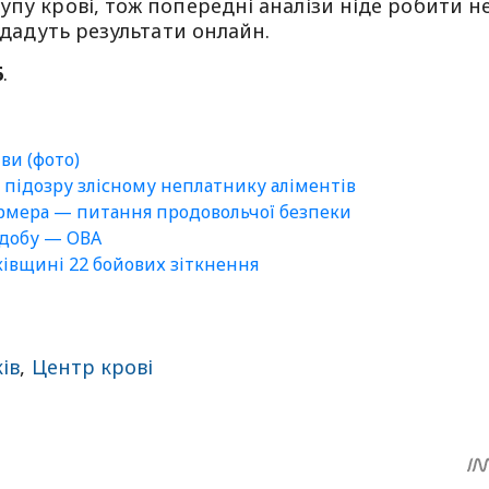
упу крові, тож попередні аналізи ніде робити н
іддадуть результати онлайн.
6
.
тви (фото)
 підозру злісному неплатнику аліментів
ермера — питання продовольчої безпеки
а добу — ОВА
ківщині 22 бойових зіткнення
ів
,
Центр крові
sApp
egram
Share