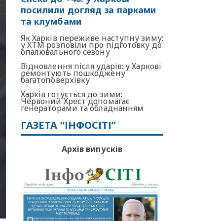
посилили догляд за парками
та клумбами
Як Харків переживе наступну зиму:
у ХТМ розповіли про підготовку до
опалювального сезону
Відновлення після ударів: у Харкові
ремонтують пошкоджену
багатоповерхівку
Харків готується до зими:
Червоний Хрест допомагає
генераторами та обладнанням
ГАЗЕТА “ІНФОСІТІ”
Архів випусків