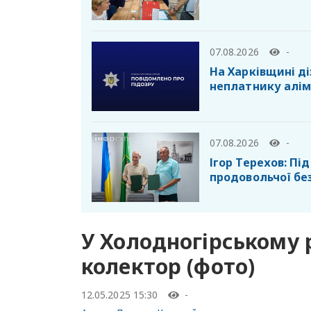
07.08.2026
-
На Харківщині ді
неплатнику алім
07.08.2026
-
Ігор Терехов: П
продовольчої бе
У Холодногірському 
колектор (фото)
12.05.2025 15:30
-