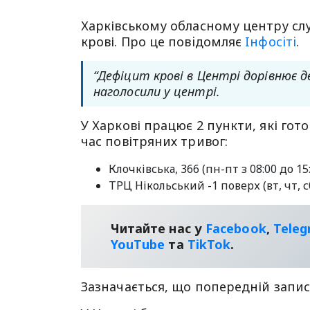
Харківському обласному центру слу
крові. Про це повiдомляє
Iнфосiтi
.
“Дефіцит крові в Центрі дорівнює д
наголосили у центрі.
У Харкові працює 2 пункти, які го
час повітряних тривог:
Клочківська, 366 (пн-пт з 08:00 до 15:
ТРЦ Нікольський -1 поверх (вт, чт, сб
Читайте нас у
Facebook
,
Tele
YouТube
та
TikTok
.
Зазначається, що попередній запис