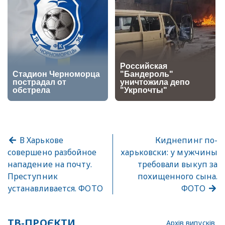
В Харькове
Киднепинг по-
совершено разбойное
харьковски: у мужчины
нападение на почту.
требовали выкуп за
Преступник
похищенного сына.
устанавливается. ФОТО
ФОТО
ТВ-ПРОЄКТИ
Архів випусків