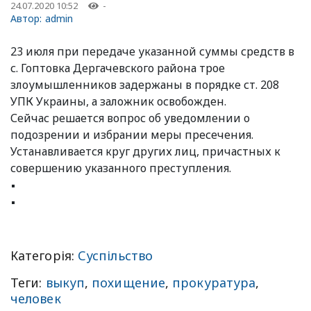
24.07.2020 10:52
-
Автор:
admin
23 июля при передаче указанной суммы средств в
с. Гоптовка Дергачевского района трое
злоумышленников задержаны в порядке ст. 208
УПК Украины, а заложник освобожден.
Сейчас решается вопрос об уведомлении о
подозрении и избрании меры пресечения.
Устанавливается круг других лиц, причастных к
совершению указанного преступления.
Категорія:
Суспільство
Теги:
выкуп
,
похищение
,
прокуратура
,
человек