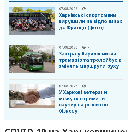
07.08.2026
-
Харківські спортсмени
вирушили на відпочинок
до Франції (фото)
07.08.2026
-
Завтра у Харкові низка
трамваїв та тролейбусів
змінять маршрути руху
07.08.2026
-
У Харкові ветерани
можуть отримати
ваучер на розвиток
бізнесу
COVID-19 на Харьковщине: