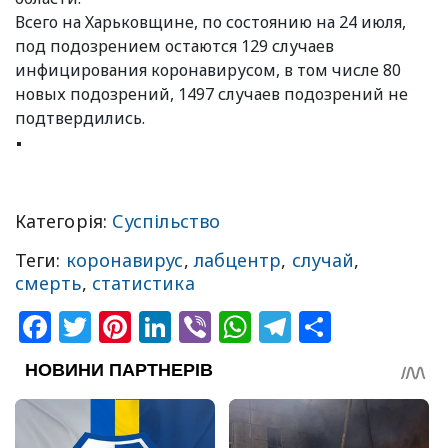
Всего на Харьковщине, по состоянию на 24 июля,
под подозрением остаются 129 случаев
инфицирования коронавирусом, в том числе 80
новых подозрений, 1497 случаев подозрений не
подтвердились.
Категорія:
Суспільство
Теги:
коронавирус
,
лабцентр
,
случай
,
смерть
,
статистика
Facebook
Twitter
Pinterest
LinkedIn
Viber
WhatsApp
Telegram
Share