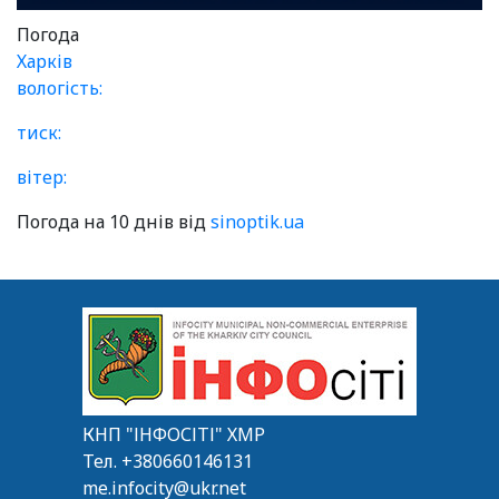
Погода
Харків
вологість:
тиск:
вітер:
Погода на 10 днів від
sinoptik.ua
КНП "ІНФОСІТІ" ХМР
Тел.
+380660146131
me.infocity@ukr.net