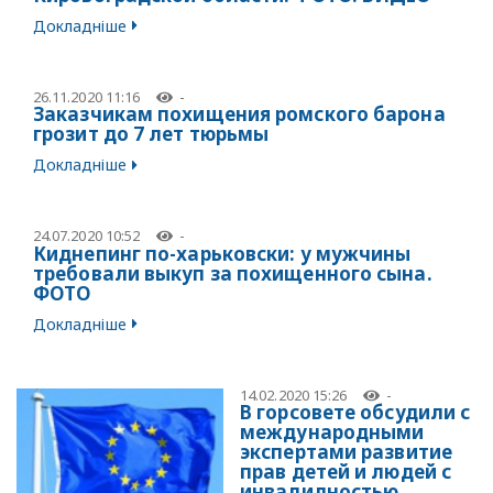
Докладніше
26.11.2020 11:16
-
Заказчикам похищения ромского барона
грозит до 7 лет тюрьмы
Докладніше
24.07.2020 10:52
-
Киднепинг по-харьковски: у мужчины
требовали выкуп за похищенного сына.
ФОТО
Докладніше
14.02.2020 15:26
-
В горсовете обсудили с
международными
экспертами развитие
прав детей и людей с
инвалидностью