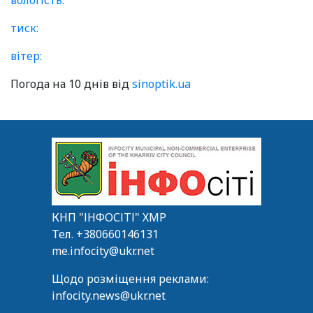
вологість:
тиск:
вітер:
Погода на 10 днів від
sinoptik.ua
КНП "ІНФОСІТІ" ХМР
Тел.
+380660146131
me.infocity@ukr.net
Щодо розміщення реклами:
infocity.news@ukr.net