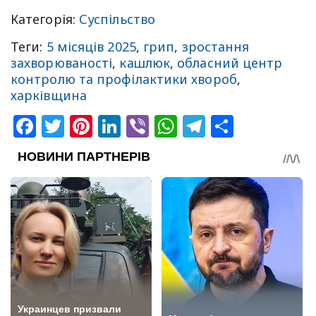
Категорія:
Суспільство
Теги:
5 місяців 2025
,
грип
,
зростання
захворюваності
,
кашлюк
,
обласний центр
контролю та профілактики хвороб
,
харківщина
Facebook
Twitter
Pinterest
LinkedIn
Viber
WhatsApp
Telegram
Share