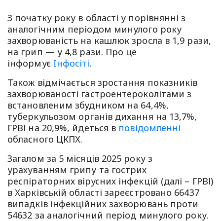
З початку року в області у порівнянні з
аналогічним періодом минулого року
захворюваність на кашлюк зросла в 1,9 рази,
на грип — у 4,8 рази. Про це
інформує
Iнфосiтi
.
Також відмічається зростання показників
захворюваності гастроентероколітами з
встановленим збудником на 64,4%,
туберкульозом органів дихання на 13,7%,
ГРВІ на 20,9%, йдеться в
повідомленні
обласного ЦКПХ.
Загалом за 5 місяців 2025 року з
урахуванням грипу та гострих
респіраторних вірусних інфекцій (далі – ГРВІ)
в Харківській області зареєстровано 66437
випадків інфекційних захворювань проти
54632 за аналогічний період минулого року.