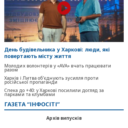
День будівельника у Харкові: люди, які
повертають місту життя
Молодих волонтерів у «AVA» вчать працювати
разом
Харків і Литва об’єднують зусилля проти
російської пропаганди
Спека до +40: у Харкові посилили догляд за
парками та клумбами
ГАЗЕТА “ІНФОСІТІ”
Архів випусків