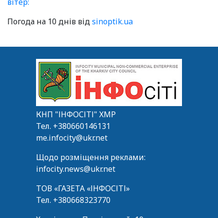
вітер:
Погода на 10 днів від
sinoptik.ua
КНП "ІНФОСІТІ" ХМР
Тел.
+380660146131
me.infocity@ukr.net
Щодо розміщення реклами:
infocity.news@ukr.net
ТОВ «ГАЗЕТА «ІНФОСІТІ»
Тел.
+380668323770