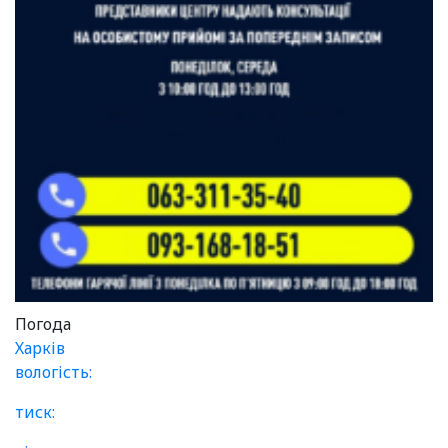
Погода
Харків
вологість:
тиск: