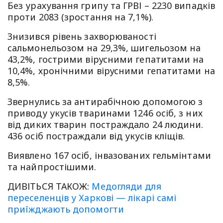
Без урахування грипу та ГРВІ – 2230 випадків
проти 2083 (зростання на 7,1%).
Знизився рівень захворюваності
сальмонельозом на 29,3%, шигельозом на
43,2%, гострими вірусними гепатитами на
10,4%, хронічними вірусними гепатитами на
8,5%.
Звернулись за антирабічною допомогою з
приводу укусів тваринами 1246 осіб, з них
від диких тварин постраждало 24 людини.
436 осіб постраждали від укусів кліщів.
Виявлено 167 осіб, інвазованих гельмінтами
та найпростішими.
ДИВІТЬСЯ ТАКОЖ:
Медогляди для
переселенців у Харкові — лікарі самі
приїжджають допомогти