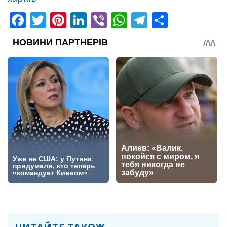
Facebook
Twitter
Pinterest
LinkedIn
Viber
WhatsApp
Telegram
Share