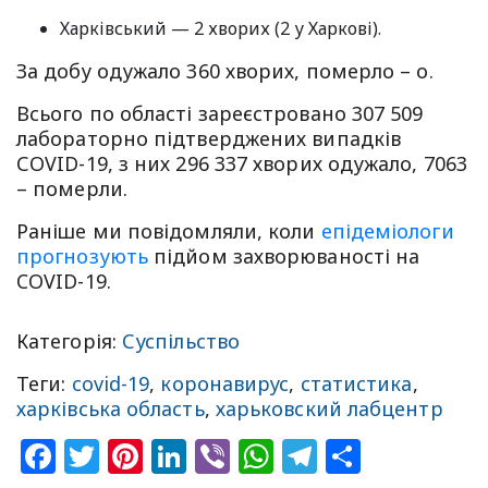
Харківський — 2 хворих (2 у Харкові).
За добу одужало 360 хворих, померло – о.
Всього по області зареєстровано 307 509
лабораторно підтверджених випадків
СOVID-19, з них 296 337 хворих одужало, 7063
– померли.
Раніше ми повідомляли, коли
епідеміологи
прогнозують
підйом захворюваності на
COVID-19.
Категорія:
Суспільство
Теги:
covid-19
,
коронавирус
,
статистика
,
харківська область
,
харьковский лабцентр
Facebook
Twitter
Pinterest
LinkedIn
Viber
WhatsApp
Telegram
Share