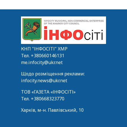
КНП "ІНФОСІТІ" ХМР
Тел.
+380660146131
me.infocity@ukr.net
Щодо розміщення реклами:
infocity.news@ukr.net
ТОВ «ГАЗЕТА «ІНФОСІТІ»
Тел.
+380668323770
Харків, м-н. Павлівський, 10