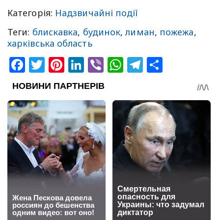
Категорія:
Надзвичайні події
Теги:
блискавка
,
будинок
,
лиман
,
пожежа
,
харківська область
Facebook
Twitter
Pinterest
LinkedIn
Viber
WhatsApp
Telegram
Share