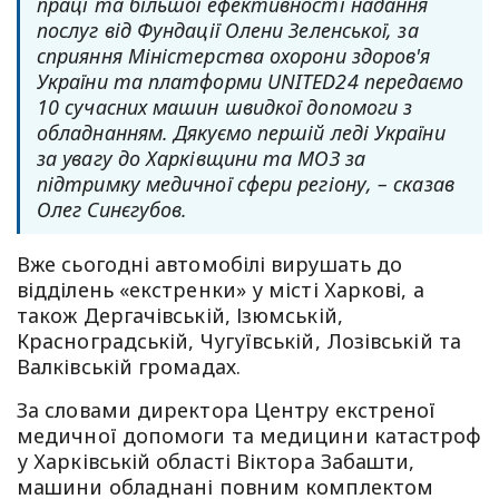
праці та більшої ефективності надання
послуг від Фундації Олени Зеленської, за
сприяння Міністерства охорони здоров'я
України та платформи UNITED24 передаємо
10 сучасних машин швидкої допомоги з
обладнанням. Дякуємо першій леді України
за увагу до Харківщини та МОЗ за
підтримку медичної сфери регіону, – сказав
Олег Синєгубов.
Вже сьогодні автомобілі вирушать до
відділень «екстренки» у місті Харкові, а
також Дергачівській, Ізюмській,
Красноградській, Чугуївській, Лозівській та
Валківській громадах.
За словами директора Центру екстреної
медичної допомоги та медицини катастроф
у Харківській області Віктора Забашти,
машини обладнані повним комплектом