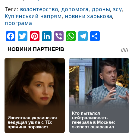
Теги:
волонтерство
,
допомога
,
дроны
,
зсу
,
Куп'янський напрям
,
новини харькова
,
програма
Facebook
Twitter
Pinterest
LinkedIn
Viber
WhatsApp
Telegram
Share