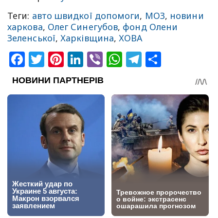
Теги:
авто швидкої допомоги
,
МОЗ
,
новини
харкова
,
Олег Синегубов
,
фонд Олени
Зеленської
,
Харківщина
,
ХОВА
Facebook
Twitter
Pinterest
LinkedIn
Viber
WhatsApp
Telegram
Share