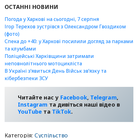
ОСТАННІ НОВИНИ
Погода у Харкові на сьогодні, 7 серпня
Ігор Терехов зустрівся з Олександром Гвоздиком
(фото)
Спека до +40: у Харкові посилили догляд за парками
та клумбами
Поліцейські Харківщини затримали
неповнолітнього мотоцикліста
В Україні зʼявиться День Військ зв’язку та
кібербезпеки ЗСУ
Читайте нас у
Facebook
,
Telegram
,
Instagram
та дивіться наші відео в
YouТube
та
TikTok
.
Категорія:
Суспільство