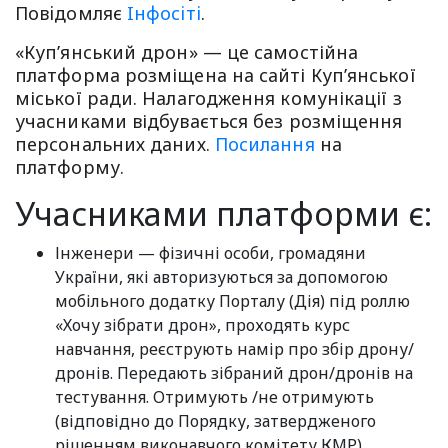
Повiдомляє
Iнфосiтi
.
«Куп’янський дрон» — це самостійна
платформа розміщена на сайті Куп’янської
міської ради. Налагодження комунікації з
учасниками відбувається без розміщення
персональних даних.
Посилання
на
платформу.
Учасниками платформи є:
Інженери — фізичні особи, громадяни
України, які авторизуються за допомогою
мобільного додатку Порталу (Дія) під роллю
«Хочу зібрати дрон», проходять курс
навчання, реєструють намір про збір дрону/
дронів. Передають зібраний дрон/дронів на
тестування. Отримують /не отримують
(відповідно до Порядку, затвердженого
рішенням виконавчого комітету КМР)