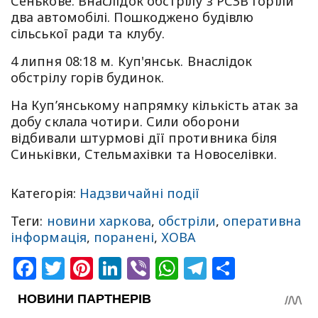
Сенькове. Внаслідок обстрілу з РСЗВ горіли
два автомобілі. Пошкоджено будівлю
сільської ради та клубу.
4 липня 08:18 м. Куп'янськ. Внаслідок
обстрілу горів будинок.
На Купʼянському напрямку кількість атак за
добу склала чотири. Сили оборони
відбивали штурмові дїї противника біля
Синьківки, Стельмахівки та Новоселівки.
Категорія:
Надзвичайні події
Теги:
новини харкова
,
обстріли
,
оперативна
інформація
,
поранені
,
ХОВА
Facebook
Twitter
Pinterest
LinkedIn
Viber
WhatsApp
Telegram
Share